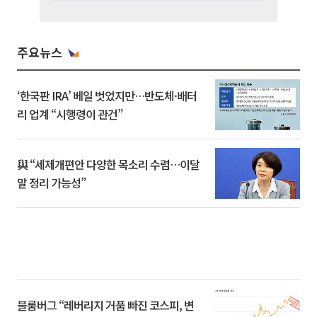
주요뉴스
‘한국판 IRA’ 베일 벗었지만…반도체·배터
리 업계 “시행령이 관건”
與 “세제개편안 다양한 목소리 수렴…이달
말 정리 가능성”
블룸버그 “레버리지 거품 빠진 코스피, 변