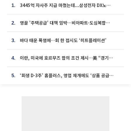
3445억 자사주 지급 마쳤는데...삼성전자 DX노조, 뒤늦은 '떼쓰기 집회'
1.
영끌 '주택공급' 대책 임박⋯비아파트·도심복합까지 총동원
2.
바다 태운 폭염에…회 한 접시도 ‘히트플레이션’
3.
이란, 미국에 호르무즈 합의 조건 제시…美 “경기 아직 안 끝나” [종합]
4.
‘회생 D-3주’ 홈플러스, 영업 재개에도 ‘상품 공급망’ 복구가 생존 관건
5.