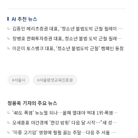
AI 추천 뉴스
김종민 메리츠증권 대표, ‘청소년 불법도박 근절 릴레이 캠페인’ 동참
장병호 한화투자증권 대표, 청소년 불법 도박 근절 릴레이 캠페인 동참
이은미 토스뱅크 대표, ‘청소년 불법도박 근절’ 캠페인 동참
#서울시
#서울평생교육진흥원
정용욱 기자의 주요 뉴스
'40도 폭염' 뉴노멀 되나…올해 열대야 역대 1위·폭염일수 평년 3배 넘어
오세훈표 야간경제 '한강 밤핑' 다음 달 시작⋯"새 성장동력 만들 것"
'이중 고기압' 영향에 펄펄 끓는 주말…다음 주 서울 포함 서쪽이 더 덥다