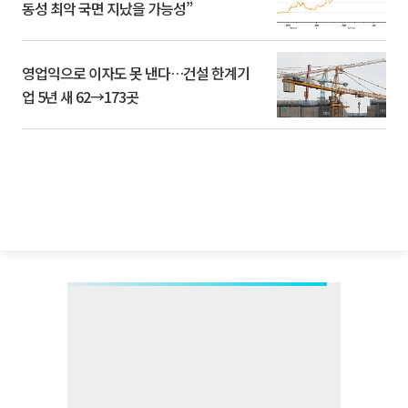
동성 최악 국면 지났을 가능성”
영업익으로 이자도 못 낸다…건설 한계기
업 5년 새 62→173곳