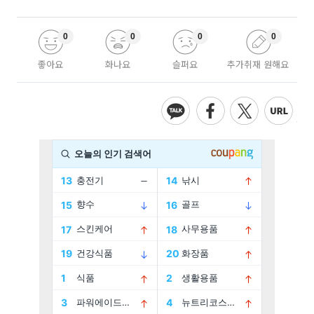
0
0
0
0
좋아요
화나요
슬퍼요
추가취재 원해요