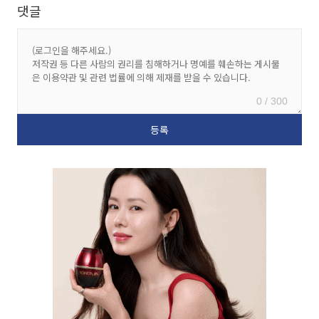
댓글
0 / 300