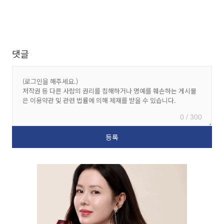
댓글
0 / 300