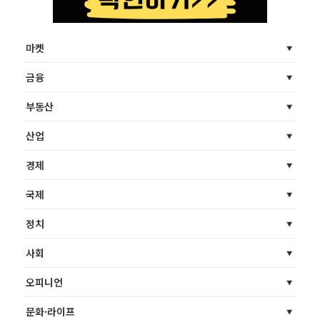
마켓
금융
부동산
산업
경제
국제
정치
사회
오피니언
문화·라이프