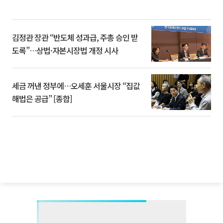
김정관 장관 “반도체 성과급, 주총 승인 받
도록”…상법·자본시장법 개정 시사
세금 꺼낸 정부에…오세훈 서울시장 “집값
해법은 공급” [종합]