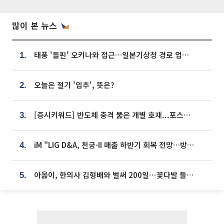
많이 본 뉴스
태풍 '돌핀' 오키나와 접근…일본기상청 경로 업데이트
1.
오늘은 절기 '입추', 뜻은?
2.
[증시키워드] 반도체 충격 뚫은 개별 호재...포스코퓨처엠·에코프로·한화솔루션 '눈길'
3.
iM "LIG D&A, 천궁-II 매출 하반기 회복 전망…방산 톱픽 유지"
4.
아옳이, 한의사 김형배와 벌써 200일⋯꽃다발 들고 "프러포즈 아냐"
5.