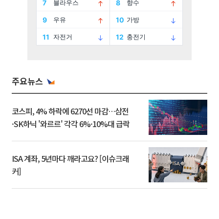
주요뉴스
코스피, 4% 하락에 6270선 마감…삼전
·SK하닉 '와르르' 각각 6%·10%대 급락
ISA 계좌, 5년마다 깨라고요? [이슈크래
커]