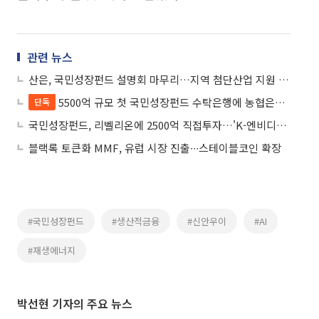
관련 뉴스
산은, 국민성장펀드 설명회 마무리…지역 첨단산업 지원 강화
5500억 규모 첫 국민성장펀드 수탁은행에 농협은행 선정
단독
국민성장펀드, 리벨리온에 2500억 직접투자…'K-엔비디아' 육성 본격화
블랙록 토큰화 MMF, 유럽 시장 진출∙∙∙스테이블코인 확장
#국민성장펀드
#생산적금융
#신안우이
#AI
#재생에너지
박선현 기자의 주요 뉴스