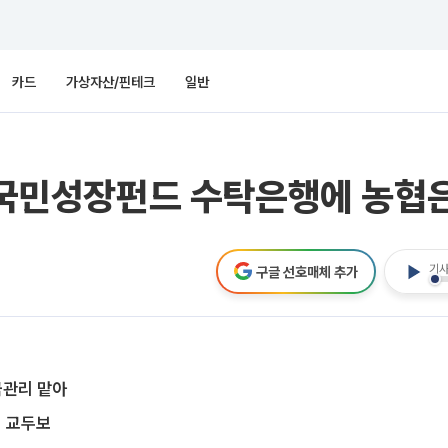
카드
가상자산/핀테크
일반
첫 국민성장펀드 수탁은행에 농협
기사
구글 선호매체 추가
금관리 맡아
업 교두보