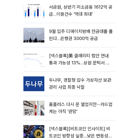
서금원, 상반기 미소금융 1612억 공
급…이용건수 ‘역대 최대’
9월 입주 디에이치방배 잔금대출 풀
린다…은행권 3000억 공급
[넥스블록]美 클래리티 법안 연내
통과 가능성 13%…상원 문턱서 제
동
두나무, 경찰청 압수 가상자산 보관·
관리 사업 최종 낙찰
홈플러스 다시 문 열었지만⋯카드업
계는 아직 '관망'
[넥스블록][비트코인 인사이트] 비
트코인 방향성 실종…낮은 변동성에