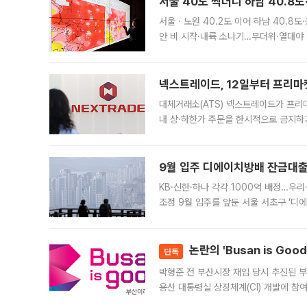
서울 40도 찍더니 하남 40.8도
서울ㆍ노원 40.2도 이어 하남 40.8도
안 비 시작·내륙 소나기…무더위·열대야 
에서도 40도를 웃도는 기온이 관측됐다
의 극심한
넥스트레이드, 12일부터 프리마
대체거래소(ATS) 넥스트레이드가 프리
내 상·하한가 주문을 한시적으로 금지하
가 체결 사례와 관련해 설명자료를 내고
9월 입주 디에이치방배 잔금대출
KB·신한·하나 각각 1000억 배정…우
조정 9월 입주를 앞둔 서울 서초구 ‘디
은행과 NH농협은행도 대출 취급을 검토
민은행
논란의 'Busan is Go
단독
박형준 전 부산시장 재임 당시 추진된 부산
용산 대통령실 상징체계(CI) 개발에 참
도시브랜드 사업이 공개 이후 시민 공감