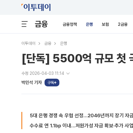
금융
금융정책
은행
보험
2금융
이투데이
금융
은행
[단독] 5500억 규모 
수정 2026-04-03 11:14
박민석 기자
구독
5대 은행 경쟁 속 우협 선정…2046년까지 장기 자
수수료 연 1.1bp 이내…저원가성 자금 확보·추가 사