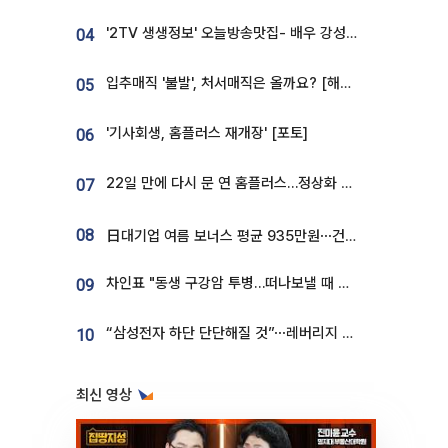
'2TV 생생정보' 오늘방송맛집- 배우 강성진 단골! 쌀국수ㆍ푸팟퐁 커리 맛집 '블○○○'
04
입추매직 '불발', 처서매직은 올까요? [해시태그]
05
'기사회생, 홈플러스 재개장' [포토]
06
22일 만에 다시 문 연 홈플러스…정상화 바쁜데 재고 없어 ‘발동동’[가보니]
07
08
日대기업 여름 보너스 평균 935만원⋯건설회사 1800만 넘어
차인표 "동생 구강암 투병…떠나보낼 때 가장 힘들었다”
09
“삼성전자 하단 단단해질 것”⋯레버리지 규제에 쏠림 완화 [찐코노미]
10
최신 영상