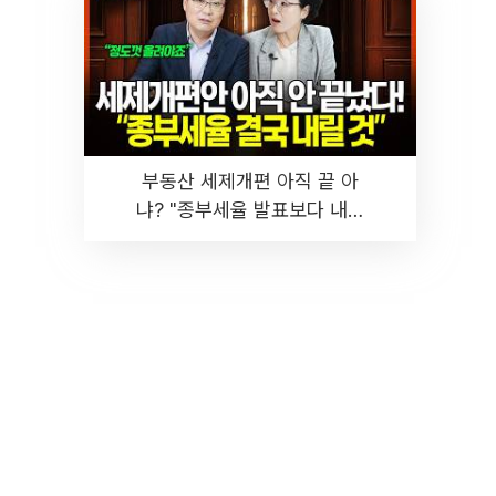
부동산 세제개편 아직 끝 아
냐? "종부세율 발표보다 내릴
것" 장기거주·양도세 전망 I 집
땅지성 I 김인만, 진미윤