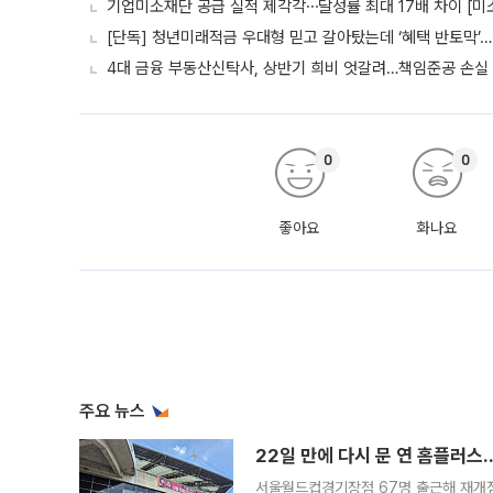
기업미소재단 공급 실적 제각각⋯달성률 최대 17배 차이 [미
[단독] 청년미래적금 우대형 믿고 갈아탔는데 ‘혜택 반토막’
4대 금융 부동산신탁사, 상반기 희비 엇갈려…책임준공 손실
0
0
좋아요
화나요
주요 뉴스
22일 만에 다시 문 연 홈플러스
서울월드컵경기장점 67명 출근해 재개점 