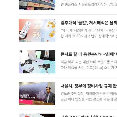
연 홈플러스 서울월드컵경기장점. 7일 
우유, 과일 같은 신선식품이 차근차근 자
입추매직 '불발', 처서매직은 올
“와 이제 시원한 거 같아” 단체 ‘뇌손상
한 더위 속 30도대 초반이 상대적으로
지역에 있었습니다. 7월 말에는 서풍과
콘서트 갈 때 응원봉만?⋯'최애'
지금 화제 되는 패션·뷰티 트렌드를 소개
따라 제품을 사는 '디토(Ditto) 소비
어디일까요? 아이돌 콘서트 시작을 기다
서울시, 정부에 정비사업 규제 완화
명노준 주택실장, 재개발·재건축 주택공
공급 확대 방침을 거듭 강조한 가운데 정
면 반박하고 나섰다. 명노준 서울시 주택