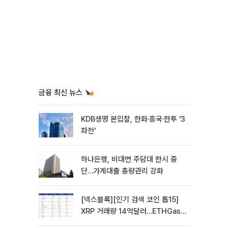
금융 최신 뉴스
KDB생명 본입찰, 한화·흥국·한투 '3
파전'
하나은행, 비대면 주담대 한시 중
단…가계대출 총량관리 강화
[넥스블록][인기 검색 코인 톱15]
XRP 거래량 14억달러…ETHGas
급등·Bless 급락…고변동 알트 부각