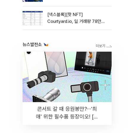
관망 장세 고착
[넥스블록][핫 NFT]
Courtyard.io, 일 거래량 78만
5312달러… 바닥가 0.56달러
뉴스발전소
콘서트 갈 때 응원봉만?⋯'최
애' 위한 필수품 등장이오! [솔
드아웃]