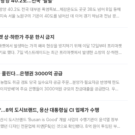
·광양 40.2도…전국 '펄펄'
·광양 40.2도 전국 대부분 폭염특보…체감온도도 곳곳 38도 넘어 8일 동해
지속 서울 노원구의 기온이 40도를 넘어선 데 이어 경기 하남과 전남 광양
. 전국 대부분 지역에 폭염특보가 내려진 가운데 곳곳에서 39~40도 안팎
켓 상·하한가 주문 한시 금지
마켓에서 발생하는 가격 왜곡 현상을 방지하기 위해 이달 12일부터 프리마켓
기로 했다. 7일 넥스트레이드는 최근 프리마켓에서 발생한 소량의 상·하한
, 주문 오류로 인한 가격 급등락을 최소화하기 위한 비상 대응방안을 발표
 풀린다…은행권 3000억 공급
리·농협도 취급 검토 당국 실수요자 공급 주문…분양가·필요자금 반영해 한도
에이치방배’에 주요 은행들이 3000억원 규모의 잔금대출을 공급한다. 우리
하고 있어 향후 공급 규모가 늘어날 전망이다. 7일 금융권에 따르면 KB국
od'…8억 도시브랜드, 용산 대통령실 CI 업체가 수행
시 도시브랜드 ‘Busan is Good’ 개발 사업의 수행기관이 윤석열 정부
여했던 디자인 전문업체 피앤(P&)인 것으로 확인됐다. 8억 원이 투입된 부산
 부족과 디자인 정체성 논란에 휩싸였던 만큼, 사업 선정 과정과 결과물에