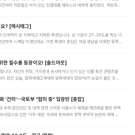
오전부터 직원들은 비어 있는 진열대를 채우느라 바쁘게 움직였다. 계란과
리를 잡기 시작했지만, 매장 곳곳엔 여전히 텅 빈 매대가 먼저 눈에 들어왔
까요? [해시태그]
’의 단계까지 온 지독하고 지독한 폭염입니다. 낮 기온이 37~39도를 찍는 극
 선선하게 느껴질 지경인데요. 이번 폭염의 중심은 처음 영남을 비롯한 동쪽
 북서풍이 산맥을 넘어 영남 쪽으로 내려오면서 뜨겁고 건조해졌는데요.
 위한 필수품 등장이오! [솔드아웃]
합니다. 자신의 취향, 가치관과 유사하거나 인기 있는 인물 혹은 콘텐츠를
'가 자리 잡은 오늘, 잘파세대(Z세대와 알파세대의 합성어)의 눈길이 쏠린 곳은
리는 공연장. 응원봉만큼이나 눈에 띄는 게 있습니다. 공연이 시작되기
 '건의'⋯국토부 "협의 중" 입장만 [종합]
급 부족 원인진단 및 대책 관련 브리핑 서울시가 재개발·재건축을 통한 주택
비사업으로 인한 '이주 대란' 우려와 정부와의 정책 엇박자 논란에 대해 정
실장은 2031년까지 31만 가구 착공 목표에 차질이 없다는 입장이나,