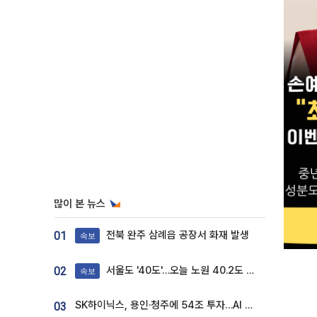
많이 본 뉴스
전북 완주 삼례읍 공장서 화재 발생
01
속보
서울도 '40도'…오늘 노원 40.2도 기록
02
속보
SK하이닉스, 용인·청주에 54조 투자…AI 메모리 생산기지 키운다
03