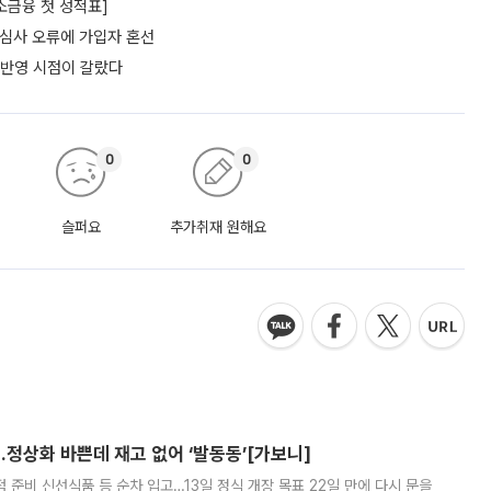
소금융 첫 성적표]
…심사 오류에 가입자 혼선
 반영 시점이 갈랐다
0
0
슬퍼요
추가취재 원해요
…정상화 바쁜데 재고 없어 ‘발동동’[가보니]
준비 신선식품 등 순차 입고…13일 정식 개장 목표 22일 만에 다시 문을