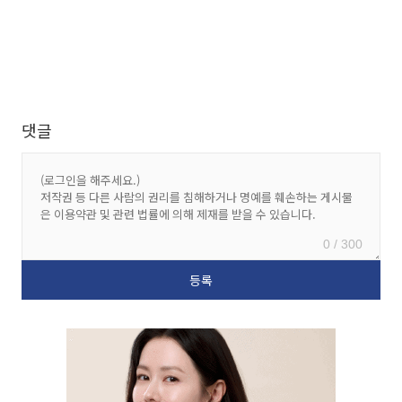
댓글
0 / 300