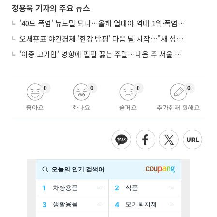
정용욱 기자의 주요 뉴스
'40도 폭염' 뉴노멀 되나…올해 열대야 역대 1위·폭염일수 평년 3배 넘어
오세훈표 야간경제 '한강 밤핑' 다음 달 시작⋯"새 성장동력 만들 것"
'이중 고기압' 영향에 펄펄 끓는 주말…다음 주 서울 포함 서쪽이 더 덥다
0
0
0
0
좋아요
화나요
슬퍼요
추가취재 원해요