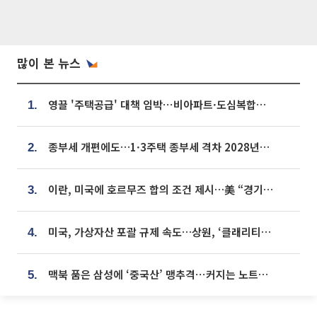
많이 본 뉴스
영끌 '주택공급' 대책 임박⋯비아파트·도심복합까지 총동원
1.
종부세 개편에도…1·3주택 종부세 격차 2028년부터 확대
2.
이란, 미국에 호르무즈 합의 조건 제시…美 “경기 아직 안 끝나” [종합]
3.
미국, 가상자산 포괄 규제 속도…상원, ‘클래리티법’ 9월 절차투표 추진
4.
맥북 품은 삼성에 ‘중국산’ 맹추격⋯커지는 노트북 OLED 시장
5.