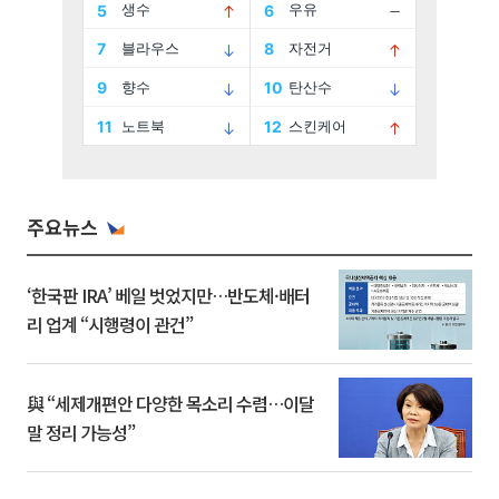
주요뉴스
‘한국판 IRA’ 베일 벗었지만…반도체·배터
리 업계 “시행령이 관건”
與 “세제개편안 다양한 목소리 수렴…이달
말 정리 가능성”