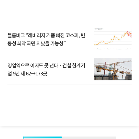
블룸버그 “레버리지 거품 빠진 코스피, 변
동성 최악 국면 지났을 가능성”
영업익으로 이자도 못 낸다…건설 한계기
업 5년 새 62→173곳