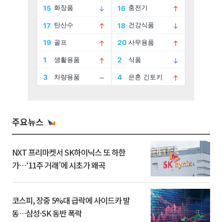
주요뉴스
NXT 프리마켓서 SK하이닉스 또 하한
가⋯‘11주 거래’에 시초가 왜곡
코스피, 장중 5%대 급락에 사이드카 발
동…삼성·SK 동반 폭락