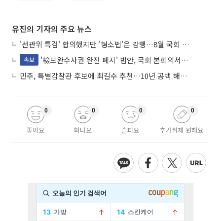
유진의 기자의 주요 뉴스
'선관위 특검' 합의했지만 '형소법'은 강행…8월 국회 '입법 2차전' 예고
'檢보완수사권 완전 폐지' 법안, 국회 본회의서 민주당 주도 통과
속보
민주, 특별감찰관 후보에 최길수 추천…10년 공백 해소 속도
0
0
0
0
좋아요
화나요
슬퍼요
추가취재 원해요