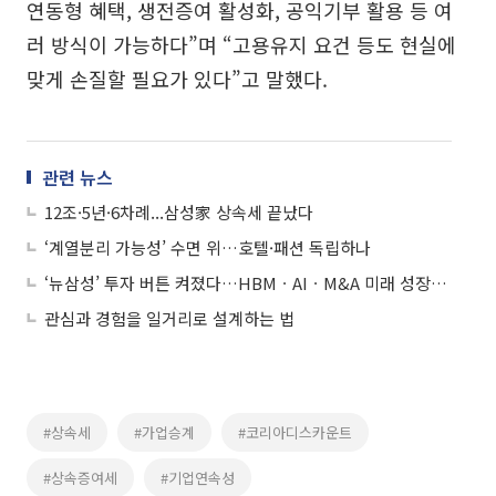
연동형 혜택, 생전증여 활성화, 공익기부 활용 등 여
러 방식이 가능하다”며 “고용유지 요건 등도 현실에
맞게 손질할 필요가 있다”고 말했다.
관련 뉴스
12조·5년·6차례...삼성家 상속세 끝났다
‘계열분리 가능성’ 수면 위…호텔·패션 독립하나
‘뉴삼성’ 투자 버튼 켜졌다…HBMㆍAIㆍM&A 미래 성장동력 본격화
관심과 경험을 일거리로 설계하는 법
#상속세
#가업승계
#코리아디스카운트
#상속증여세
#기업연속성