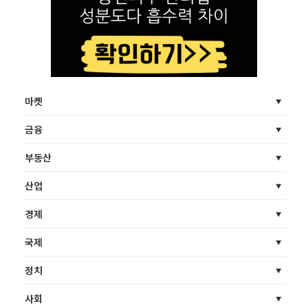
마켓
금융
부동산
산업
경제
국제
정치
사회