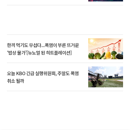
한끼 먹기도 무섭다...폭염이 부른 뜨거운
‘밥상 물가’[뉴노멀 된 히트플레이션]
오늘 KBO 긴급 실행위원회, 주말도 폭염
취소 될까