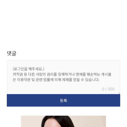
댓글
0 / 300