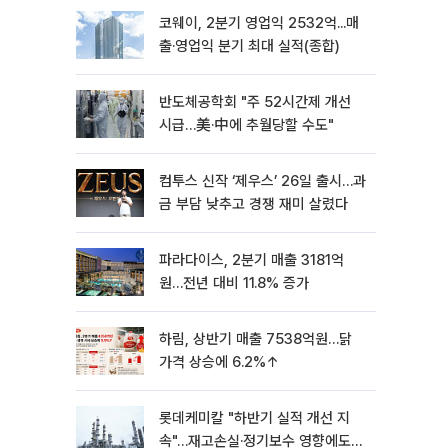
코웨이, 2분기 영업익 2532억...매
출·영업익 분기 최대 실적(종합)
반도체공학회 "주 52시간제 개선
시급…美·中에 추월당할 수도"
컴투스 신작 ‘제우스’ 26일 출시…과
금 부담 낮추고 경쟁 재미 살렸다
파라다이스, 2분기 매출 3181억
원…전년 대비 11.8% 증가
하림, 상반기 매출 7538억원…닭
가격 상승에 6.2%↑
롯데케미칼 "하반기 실적 개선 지
속"…재고손실·정기보수 영향에도