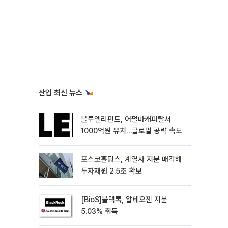
산업 최신 뉴스
블루엘리펀트, 어펄마캐피탈서
1000억원 유치…글로벌 공략 속도
포스코홀딩스, 계열사 지분 매각해
투자재원 2.5조 확보
[BioS]블랙록, 알테오젠 지분
5.03% 취득