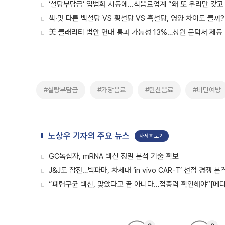
‘설탕부담금’ 입법화 시동에...식음료업계 “왜 또 우리만 갖고
색·맛 다른 백설탕 VS 황설탕 VS 흑설탕, 영양 차이도 클까?
美 클래리티 법안 연내 통과 가능성 13%…상원 문턱서 제동
#설탕부담금
#가당음료
#탄산음료
#비만예방
노상우 기자의 주요 뉴스
자세히보기
GC녹십자, mRNA 백신 정밀 분석 기술 확보
J&J도 참전…빅파마, 차세대 ‘in vivo CAR-T’ 선점 경쟁 본
“폐렴구균 백신, 맞았다고 끝 아니다…접종력 확인해야”[메디