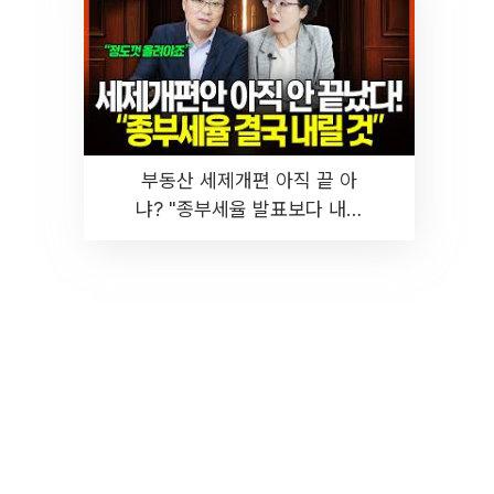
부동산 세제개편 아직 끝 아
냐? "종부세율 발표보다 내릴
것" 장기거주·양도세 전망 I 집
땅지성 I 김인만, 진미윤