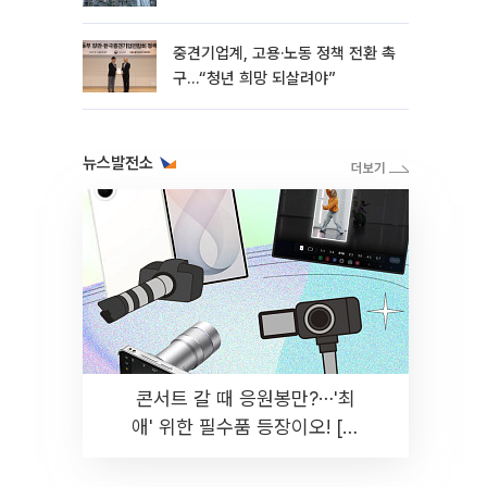
흑자 유지
중견기업계, 고용·노동 정책 전환 촉
구…“청년 희망 되살려야”
뉴스발전소
콘서트 갈 때 응원봉만?⋯'최
애' 위한 필수품 등장이오! [솔
드아웃]