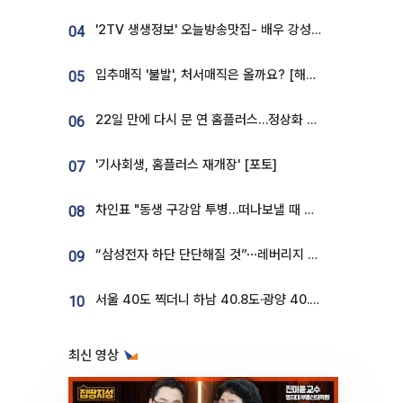
'2TV 생생정보' 오늘방송맛집- 배우 강성진 단골! 쌀국수ㆍ푸팟퐁 커리 맛집 '블○○○'
04
입추매직 '불발', 처서매직은 올까요? [해시태그]
05
22일 만에 다시 문 연 홈플러스…정상화 바쁜데 재고 없어 ‘발동동’[가보니]
06
'기사회생, 홈플러스 재개장' [포토]
07
차인표 "동생 구강암 투병…떠나보낼 때 가장 힘들었다”
08
“삼성전자 하단 단단해질 것”⋯레버리지 규제에 쏠림 완화 [찐코노미]
09
서울 40도 찍더니 하남 40.8도·광양 40.2도…전국 '펄펄'
10
최신 영상