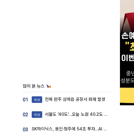
많이 본 뉴스
전북 완주 삼례읍 공장서 화재 발생
01
속보
서울도 '40도'…오늘 노원 40.2도 기록
02
속보
SK하이닉스, 용인·청주에 54조 투자…AI 메모리 생산기지 키운다
03