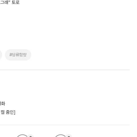
 그래” 토로
#당류함량
격화
컬 줌인]