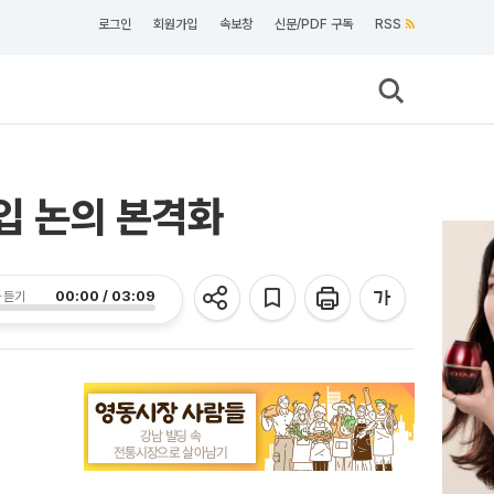
로그인
회원가입
속보창
신문/PDF 구독
RSS
도입 논의 본격화
00:00 / 03:09
 듣기