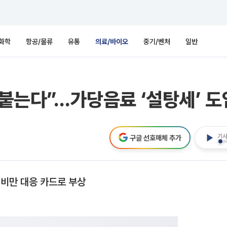
화학
항공/물류
유통
의료/바이오
중기/벤처
일반
 붙는다”…가당음료 ‘설탕세’ 
기사
구글 선호매체 추가
 비만 대응 카드로 부상