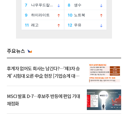
주요뉴스
후계자 없어도 회사는 남긴다?…‘제3자 승
계’ 시험대 오른 中企 현장 [기업승계 대전
환]
MSCI 발표 D-7…후보주 반등에 편입 기대
재점화