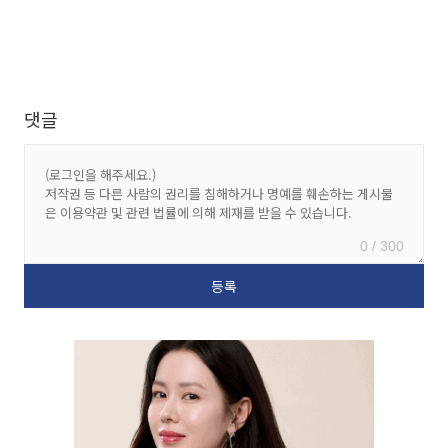
댓글
0 / 300