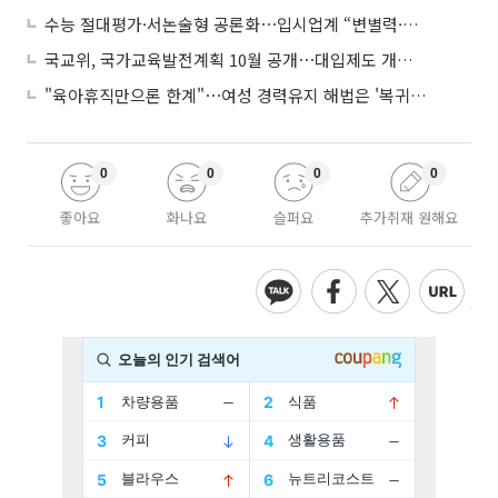
수능 절대평가·서논술형 공론화⋯입시업계 “변별력·사교육 대책 먼저”
국교위, 국가교육발전계획 10월 공개⋯대입제도 개편 공론화 추진
"육아휴직만으론 한계"⋯여성 경력유지 해법은 '복귀 후 유연근무’
0
0
0
0
좋아요
화나요
슬퍼요
추가취재 원해요