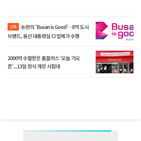
논란의 'Busan is Good'…8억 도시
단독
브랜드, 용산 대통령실 CI 업체가 수행
2000억 수혈받은 홈플러스 ‘오늘 가오
픈’...13일 정식 개장 시험대