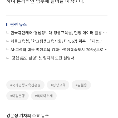
하며 본격적인 업무에 들어갈 예정이다.
관련 뉴스
한국휴먼케어-경남정보대 평생교육원, 현장 데이터 활용 '에이지테크' 시니어 교육 혁신
서울교육청, ‘학교평생교육지원단’ 456명 위촉⋯“재능과 경험 나눈다”
AI·고령화 대응 평생교육 강화⋯평생학습도시 206곳으로 확대
‘경험 無도 환영’ 첫 일자리 도전 설명서
#국가평생교육진흥원
#평생교육
#김월용
#학점은행
#독학학위제
강문정 기자의 주요 뉴스