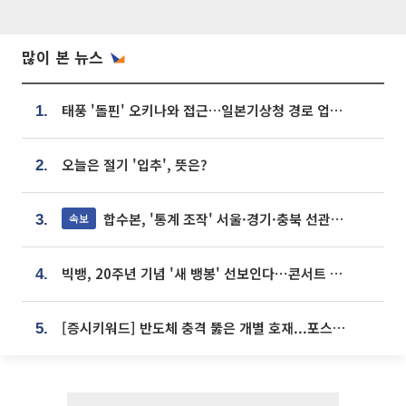
많이 본 뉴스
태풍 '돌핀' 오키나와 접근…일본기상청 경로 업데이트
1.
오늘은 절기 '입추', 뜻은?
2.
합수본, '통계 조작' 서울·경기·충북 선관위 등 추가 압수수색
속보
3.
빅뱅, 20주년 기념 '새 뱅봉' 선보인다⋯콘서트 앞두고 팝업 개최
4.
[증시키워드] 반도체 충격 뚫은 개별 호재...포스코퓨처엠·에코프로·한화솔루션 '눈길'
5.