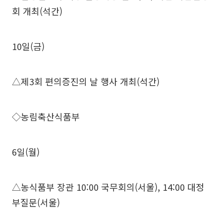
회 개최(석간)
10일(금)
△제3회 편의증진의 날 행사 개최(석간)
◇농림축산식품부
6일(월)
△농식품부 장관 10:00 국무회의(서울), 14:00 대정
부질문(서울)