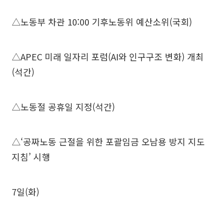
△노동부 차관 10:00 기후노동위 예산소위(국회)
△APEC 미래 일자리 포럼(AI와 인구구조 변화) 개최
(석간)
△노동절 공휴일 지정(석간)
△‘공짜노동 근절을 위한 포괄임금 오남용 방지 지도
지침’ 시행
7일(화)