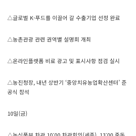
△글로벌 K-푸드를 이끌어 갈 수출기업 선정 완료
△농촌관광 관련 권역별 설명회 개최
△온라인플랫폼 비료 광고 및 표시사항 점검 실시
△농진청장, 내년 상반기 ‘중앙치유농업확산센터’ 준
공식 참석
10일(금)
△농식품부 차관 10:00 차관회의(세종), 13:00 중동