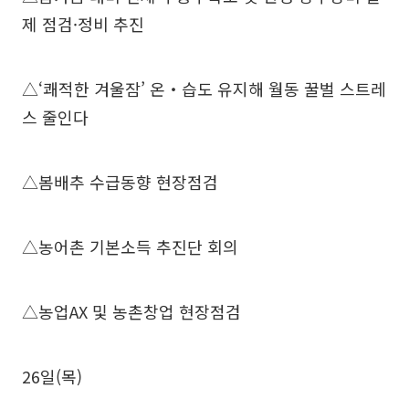
제 점검·정비 추진
△‘쾌적한 겨울잠’ 온‧습도 유지해 월동 꿀벌 스트레
스 줄인다
△봄배추 수급동향 현장점검
△농어촌 기본소득 추진단 회의
△농업AX 및 농촌창업 현장점검
26일(목)