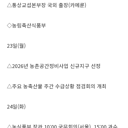
△통상교섭본부장 국외 출장(카메룬)
◇농림축산식품부
23일(월)
△2026년 농촌공간정비사업 신규지구 선정
△주요 농축산물 주간 수급상황 점검회의 개최
24일(화)
△농식품부 장관 10:00 국무회의(서울), 15:00 과수