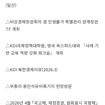
(일산)
△비상경제장관회의 겸 민생물가 특별관리 관계장관
TF 개최
△KDI국제정책대학원, 영국 옥스퍼드대와 「사례 기
반 교육 역량 강화 워크숍」 개최
△KDI 북한경제리뷰(2026.3)
△부총리 용인석유비축기지 현장방문
△2026년 4월 ｢국고채, 재정증권, 원화표시 외평채｣