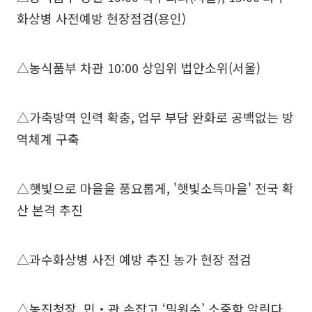
화상병 사전예방 현장점검(용인)
△농식품부 차관 10:00 상임위 법안소위(서울)
△가축방역 인력 확충, 업무 부담 완화로 공백없는 방
역체계 구축
△햇빛으로 마을을 풍요롭게, '햇빛소득마을' 전국 확
산 본격 추진
△과수화상병 사전 예방 추진 농가 현장 점검
△농진청장, 민‧관 손잡고 ‘밀원수’ 소중함 알린다