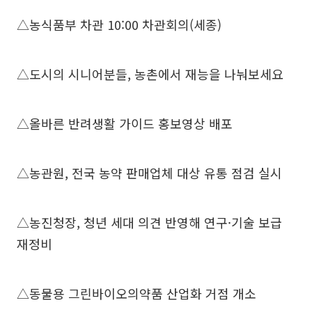
△농식품부 차관 10:00 차관회의(세종)
△도시의 시니어분들, 농촌에서 재능을 나눠보세요
△올바른 반려생활 가이드 홍보영상 배포
△농관원, 전국 농약 판매업체 대상 유통 점검 실시
△농진청장, 청년 세대 의견 반영해 연구·기술 보급
재정비
△동물용 그린바이오의약품 산업화 거점 개소