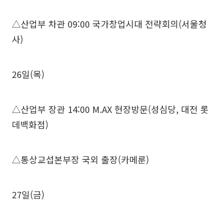
△산업부 차관 09:00 국가창업시대 전략회의(서울청
사)
26일(목)
△산업부 장관 14:00 M.AX 현장방문(성심당, 대전 롯
데백화점)
△통상교섭본부장 국외 출장(카메룬)
27일(금)