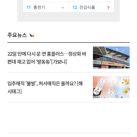
주요뉴스
22일 만에 다시 문 연 홈플러스…정상화 바
쁜데 재고 없어 ‘발동동’[가보니]
입추매직 '불발', 처서매직은 올까요? [해
시태그]