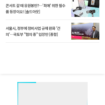
콘서트 갈 때 응원봉만?⋯'최애' 위한 필수
품 등장이오! [솔드아웃]
서울시, 정부에 정비사업 규제 완화 '건
의'⋯국토부 "협의 중" 입장만 [종합]