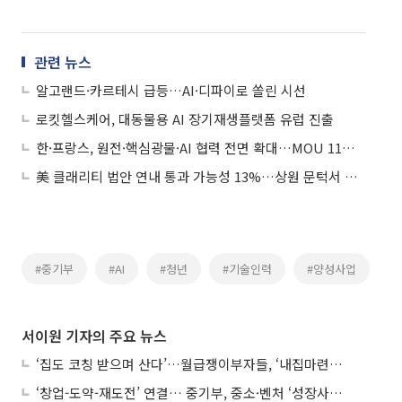
관련 뉴스
알고랜드·카르테시 급등…AI·디파이로 쏠린 시선
로킷헬스케어, 대동물용 AI 장기재생플랫폼 유럽 진출
한·프랑스, 원전·핵심광물·AI 협력 전면 확대…MOU 11건·협정 개정 3건
美 클래리티 법안 연내 통과 가능성 13%…상원 문턱서 제동
#중기부
#AI
#청년
#기술인력
#양성사업
서이원 기자의 주요 뉴스
‘집도 코칭 받으며 산다’…월급쟁이부자들, ‘내집마련’ 신청 증가세
‘창업-도약-재도전’ 연결… 중기부, 중소·벤처 ‘성장사다리’ 짓는다