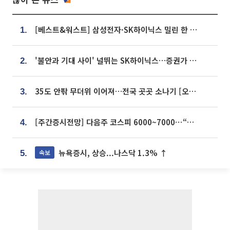
[베스트&워스트] 삼성전자·SK하이닉스 밀린 한 주…상상인증권은 85% 급등
1.
'불안과 기대 사이' 널뛰는 SK하이닉스…증권가 "HBM4·LTA 기반 펀터멘털 견고"
2.
35도 안팎 무더위 이어져…전국 곳곳 소나기 [오늘 날씨]
3.
[주간증시전망] 다음주 코스피 6000~7000⋯“外人 수급은 정책이 변수”
4.
뉴욕증시, 상승...나스닥 1.3% ↑
속보
5.