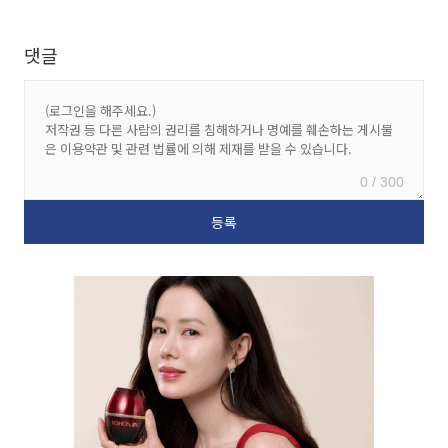
댓글
0 / 300