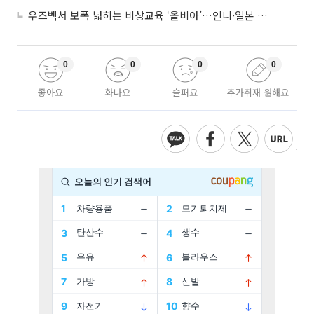
우즈벡서 보폭 넓히는 비상교육 ‘올비아’…인니·일본 진출 타진
0
0
0
0
좋아요
화나요
슬퍼요
추가취재 원해요