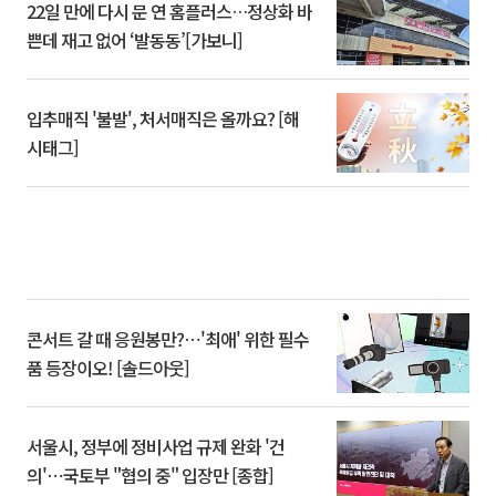
22일 만에 다시 문 연 홈플러스…정상화 바
쁜데 재고 없어 ‘발동동’[가보니]
입추매직 '불발', 처서매직은 올까요? [해
시태그]
콘서트 갈 때 응원봉만?⋯'최애' 위한 필수
품 등장이오! [솔드아웃]
서울시, 정부에 정비사업 규제 완화 '건
의'⋯국토부 "협의 중" 입장만 [종합]