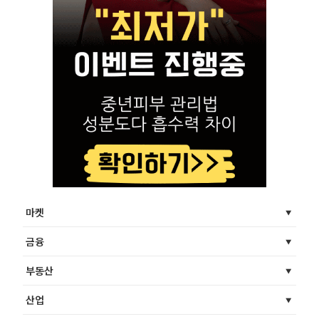
마켓
금융
부동산
산업