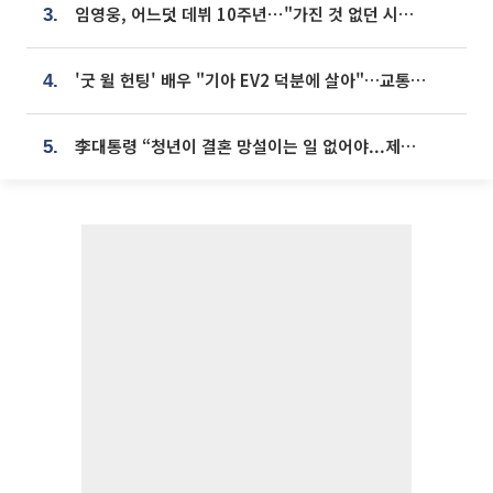
임영웅, 어느덧 데뷔 10주년⋯"가진 것 없던 시절, 내 앞엔 20명의 팬뿐"
3.
'굿 윌 헌팅' 배우 "기아 EV2 덕분에 살아"…교통사고 후 안전성 극찬
4.
李대통령 “청년이 결혼 망설이는 일 없어야...제도상 불이익 조사”
5.