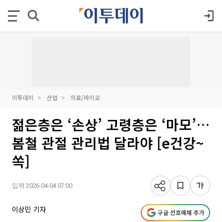
이투데이
산업
의료/바이오
젊은층은 ‘손상’ 고령층은 ‘마모’…
봄철 관절 관리법 달라야 [e건강~
쏙]
입력 2026-04-04 07:00
이상민 기자
구글 선호매체 추가