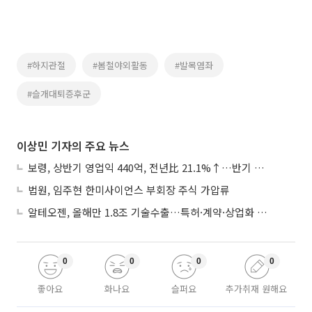
#하지관절
#봄철야외활동
#발목염좌
#슬개대퇴증후군
이상민 기자의 주요 뉴스
보령, 상반기 영업익 440억, 전년比 21.1%↑…반기 역대 최대
법원, 임주현 한미사이언스 부회장 주식 가압류
알테오젠, 올해만 1.8조 기술수출…특허·계약·상업화 ‘삼박자’
0
0
0
0
좋아요
화나요
슬퍼요
추가취재 원해요