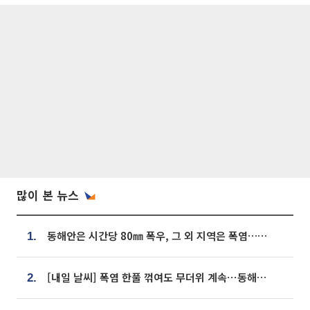
많이 본 뉴스
동해안은 시간당 80㎜ 폭우, 그 외 지역은 폭염…‘극과 극 날씨’
1.
[내일 날씨] 폭염 한풀 꺾여도 무더위 계속⋯동해안 이틀 연속 비
2.