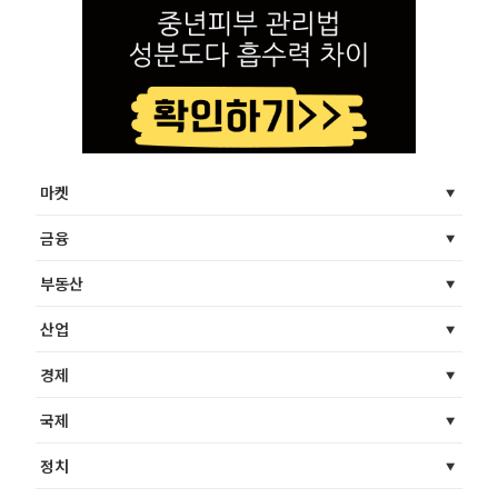
마켓
금융
부동산
산업
경제
국제
정치