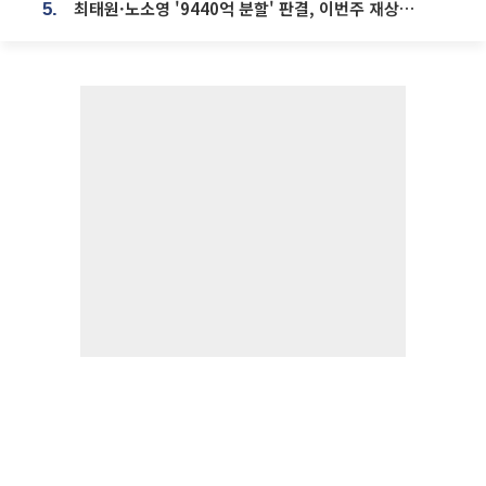
최태원·노소영 '9440억 분할' 판결, 이번주 재상고 여부 주목
5.