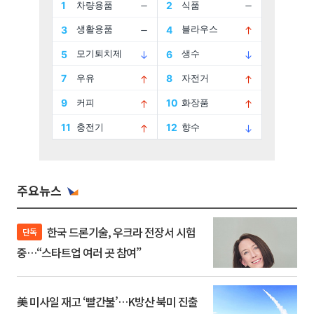
주요뉴스
한국 드론기술, 우크라 전장서 시험
단독
중…“스타트업 여러 곳 참여”
美 미사일 재고 ‘빨간불’…K방산 북미 진출