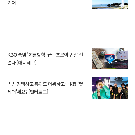
기대
KBO 폭염 '여름방학' 끝…프로야구 갈 길
멀다 [해시태그]
빅뱅 컴백하고 튜이드 데뷔하고⋯K팝 '몇
세대'세요? [엔터로그]