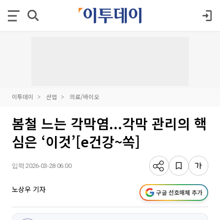
이투데이
산업
의료/바이오
봄철 느는 각막염...각막 관리의 핵
심은 ‘이것’[e건강~쏙]
입력 2026-03-28 06:00
노상우 기자
구글 선호매체 추가