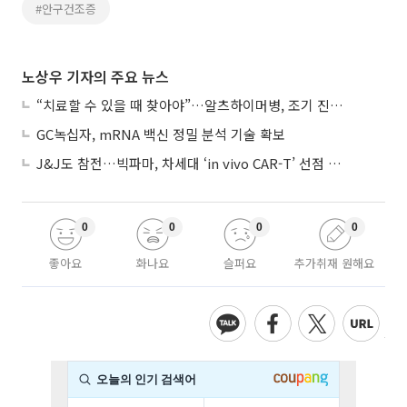
#안구건조증
노상우 기자의 주요 뉴스
“치료할 수 있을 때 찾아야”…알츠하이머병, 조기 진단 중요성 커진다
GC녹십자, mRNA 백신 정밀 분석 기술 확보
J&J도 참전…빅파마, 차세대 ‘in vivo CAR-T’ 선점 경쟁 본격화
0
0
0
0
좋아요
화나요
슬퍼요
추가취재 원해요