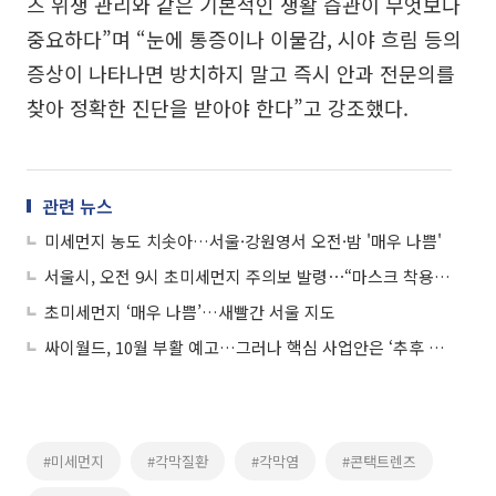
즈 위생 관리와 같은 기본적인 생활 습관이 무엇보다
중요하다”며 “눈에 통증이나 이물감, 시야 흐림 등의
증상이 나타나면 방치하지 말고 즉시 안과 전문의를
찾아 정확한 진단을 받아야 한다”고 강조했다.
관련 뉴스
미세먼지 농도 치솟아…서울·강원영서 오전·밤 '매우 나쁨'
서울시, 오전 9시 초미세먼지 주의보 발령⋯“마스크 착용 당부”
초미세먼지 ‘매우 나쁨’…새빨간 서울 지도
싸이월드, 10월 부활 예고…그러나 핵심 사업안은 ‘추후 공개’
#미세먼지
#각막질환
#각막염
#콘택트렌즈