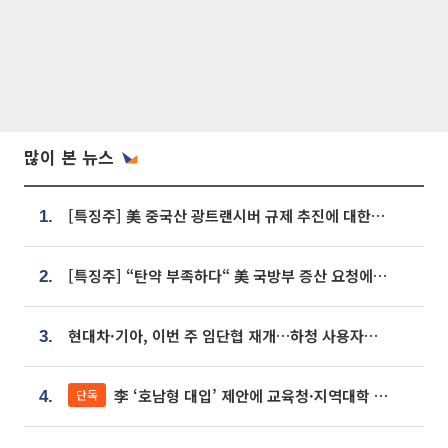
많이 본 뉴스
[특징주] 美 중국산 광트랜시버 규제 추진에 대한광통신 등 광통신株 강세
1.
[특징주] “탄약 부족하다“ 美 국방부 증산 요청에⋯국내 방산주 급등세
2.
현대차·기아, 이번 주 임단협 재개…하청 사용자성 재심도 ‘변수’
3.
李 ‘호남형 대입’ 제안에 교육청·지역대학 서·논술형 입시 연계 '착수'
단독
4.