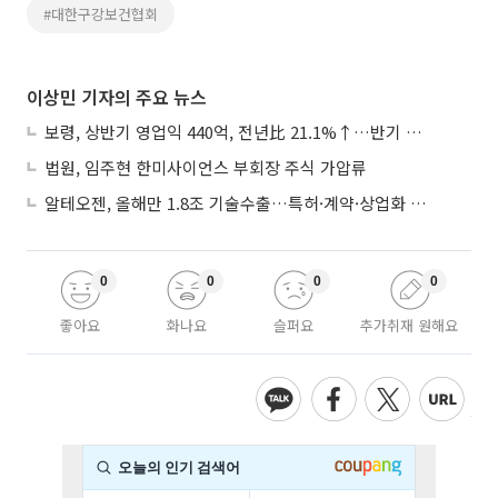
#대한구강보건협회
이상민 기자의 주요 뉴스
보령, 상반기 영업익 440억, 전년比 21.1%↑…반기 역대 최대
법원, 임주현 한미사이언스 부회장 주식 가압류
알테오젠, 올해만 1.8조 기술수출…특허·계약·상업화 ‘삼박자’
0
0
0
0
좋아요
화나요
슬퍼요
추가취재 원해요