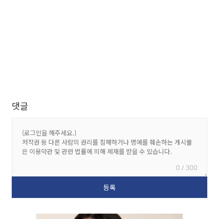
댓글
0 / 300