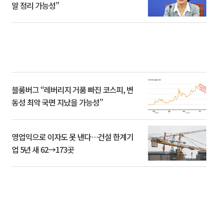
말 정리 가능성”
블룸버그 “레버리지 거품 빠진 코스피, 변
동성 최악 국면 지났을 가능성”
영업익으로 이자도 못 낸다…건설 한계기
업 5년 새 62→173곳