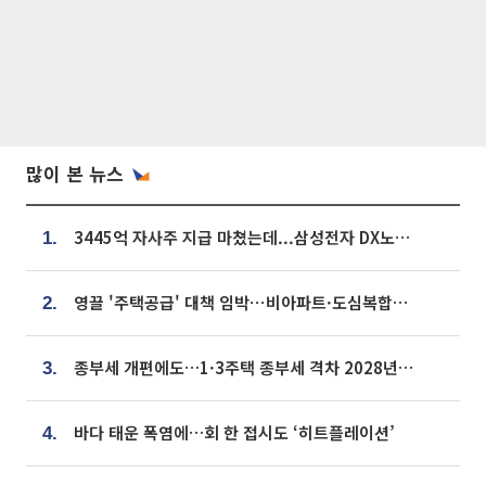
많이 본 뉴스
3445억 자사주 지급 마쳤는데...삼성전자 DX노조, 뒤늦은 '떼쓰기 집회'
1.
영끌 '주택공급' 대책 임박⋯비아파트·도심복합까지 총동원
2.
종부세 개편에도…1·3주택 종부세 격차 2028년부터 확대
3.
바다 태운 폭염에…회 한 접시도 ‘히트플레이션’
4.