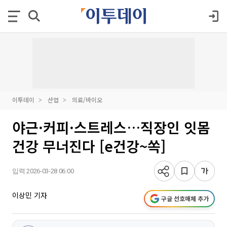
이투데이
산업
의료/바이오
야근·커피·스트레스…직장인 잇몸
건강 무너진다 [e건강~쏙]
입력 2026-03-28 06:00
이상민 기자
구글 선호매체 추가