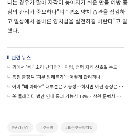
나는 경우가 많아 자각이 늦어지기 쉬운 만큼 예방 중
심의 관리가 중요하다”며 “평소 양치 습관을 점검하
고 일상에서 올바른 양치법을 실천하길 바란다”고 말
했다.
관련 뉴스
귀에서 ‘삐-’ 소리 난다면?…이명, 청력 저하 신호일 수도
봄철 불청객 ‘피부 알레르기’…어떻게 관리하나
아이 “배 아파요” 대부분은 기능성…하지만 이런 증상은 주의
美 클래리티 법안 연내 통과 가능성 13%…상원 문턱서 제동
#구강건강
#잇몸병
#표준잇몸양치법