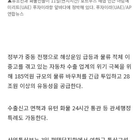
▲유조선과 화물선들이 11일(현지시간) 호르무즈 해협 인근 아랍에
미리트(UAE) 푸자이라항 앞바다에 정박해 있다. 푸자이라(UAE)/AP
연합뉴스
정부가 중동 전쟁으로 해상운임 급등과 물류 적체 이
중고를 겪고 있는 자동차 수출 업계의 위기 극복을 위
해 185억원 규모의 물류 바우처를 긴급 투입하고 28
조원 이상의 유동성을 공급한다.
수출신고 면책과 유턴 화물 24시간 통관 등 관세행정
특례도 가동한다.
산업통상부는 3일 평택당진항에서 여한구 통상교섭