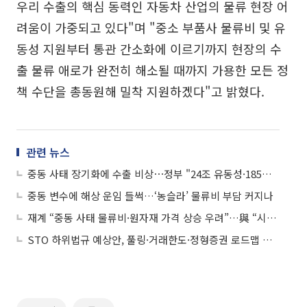
우리 수출의 핵심 동력인 자동차 산업의 물류 현장 어
려움이 가중되고 있다"며 "중소 부품사 물류비 및 유
동성 지원부터 통관 간소화에 이르기까지 현장의 수
출 물류 애로가 완전히 해소될 때까지 가용한 모든 정
책 수단을 총동원해 밀착 지원하겠다"고 밝혔다.
관련 뉴스
중동 사태 장기화에 수출 비상⋯정부 "24조 유동성·185억 물류비 신속 집행"
중동 변수에 해상 운임 들썩…‘농슬라’ 물류비 부담 커지나
재계 “중동 사태 물류비·원자재 가격 상승 우려”…與 “시장안정 조치·지원책 마련”
STO 하위법규 예상안, 풀링·거래한도·정형증권 로드맵 제시