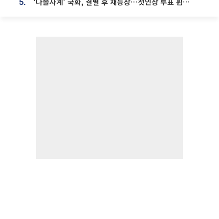
‘나솔사계’ 국화, 결별 후 재등장⋯첫인상 투표 휩쓸고 ‘인기녀’ 등극
5.