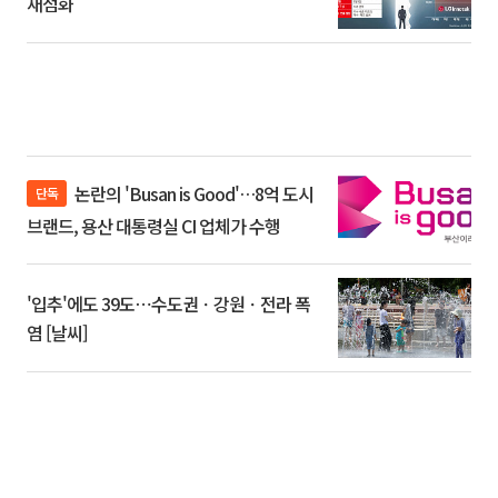
재점화
논란의 'Busan is Good'…8억 도시
단독
브랜드, 용산 대통령실 CI 업체가 수행
'입추'에도 39도⋯수도권ㆍ강원ㆍ전라 폭
염 [날씨]