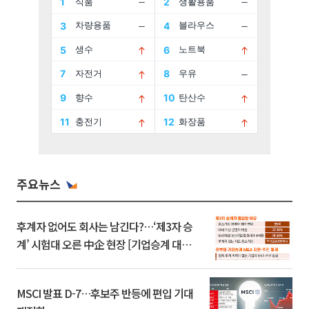
주요뉴스
후계자 없어도 회사는 남긴다?…‘제3자 승
계’ 시험대 오른 中企 현장 [기업승계 대전
환]
MSCI 발표 D-7…후보주 반등에 편입 기대