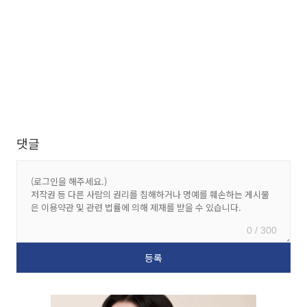
댓글
0 / 300