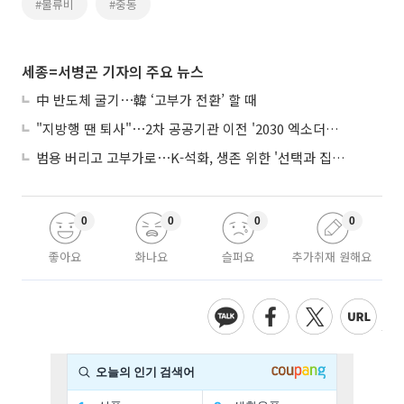
#물류비
#중동
세종=서병곤 기자의 주요 뉴스
中 반도체 굴기⋯韓 ‘고부가 전환’ 할 때
"지방행 땐 퇴사"⋯2차 공공기관 이전 '2030 엑소더스' 뇌관
범용 버리고 고부가로⋯K-석화, 생존 위한 '선택과 집중'
0
0
0
0
좋아요
화나요
슬퍼요
추가취재 원해요