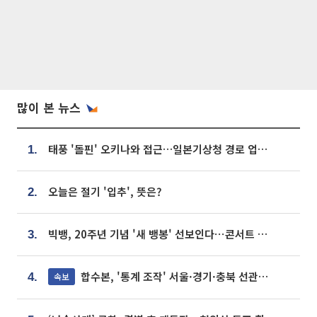
많이 본 뉴스
태풍 '돌핀' 오키나와 접근…일본기상청 경로 업데이트
1.
오늘은 절기 '입추', 뜻은?
2.
빅뱅, 20주년 기념 '새 뱅봉' 선보인다⋯콘서트 앞두고 팝업 개최
3.
합수본, '통계 조작' 서울·경기·충북 선관위 등 추가 압수수색
속보
4.