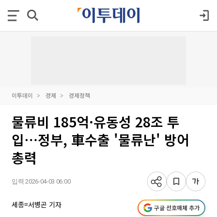
이투데이
경제
경제정책
물류비 185억·유동성 28조 투
입⋯정부, 車수출 '물류난' 방어
총력
입력 2026-04-03 06:00
세종=서병곤 기자
구글 선호매체 추가