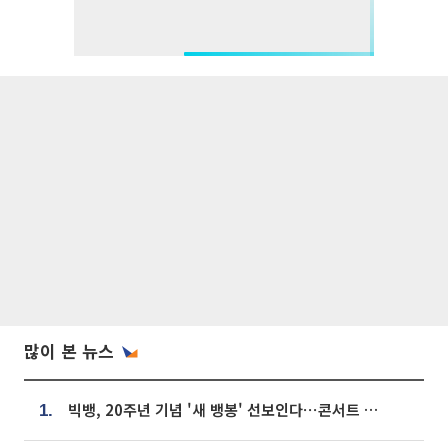
많이 본 뉴스
빅뱅, 20주년 기념 '새 뱅봉' 선보인다⋯콘서트 앞두고 팝업 개최
1.