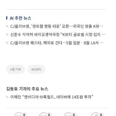
AI 추천 뉴스
CJ올리브영, ‘센트럴 명동 타운’ 오픈⋯외국인 맞춤 K뷰티 거점 조성
신준수 식약처 바이오생약국장 “K뷰티 글로벌 시장 입지 확대, 정부도 물심양면 지원”
CJ올리브영 페스타, 해외로 간다⋯5월 일본ㆍ8월 LA서 개최
#중기부
#K뷰티
김동효 기자의 주요 뉴스
이해진 “엔비디아·브룩필드, 네이버에 14조원 투자”
0
0
0
0