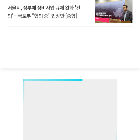
서울시, 정부에 정비사업 규제 완화 '건
의'⋯국토부 "협의 중" 입장만 [종합]