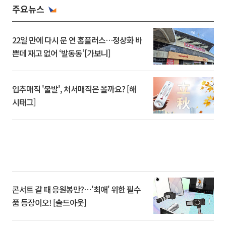
주요뉴스
22일 만에 다시 문 연 홈플러스…정상화 바
쁜데 재고 없어 ‘발동동’[가보니]
입추매직 '불발', 처서매직은 올까요? [해
시태그]
콘서트 갈 때 응원봉만?⋯'최애' 위한 필수
품 등장이오! [솔드아웃]