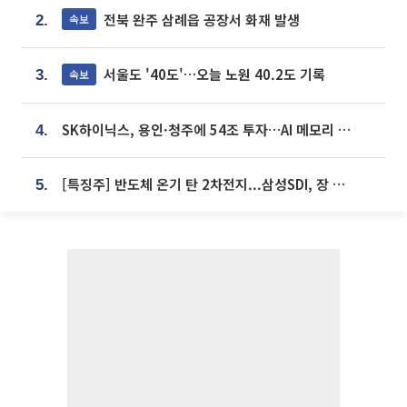
전북 완주 삼례읍 공장서 화재 발생
속보
2.
서울도 '40도'…오늘 노원 40.2도 기록
속보
3.
SK하이닉스, 용인·청주에 54조 투자…AI 메모리 생산기지 키운다
4.
[특징주] 반도체 온기 탄 2차전지...삼성SDI, 장 초반 7% 넘게 껑충
5.