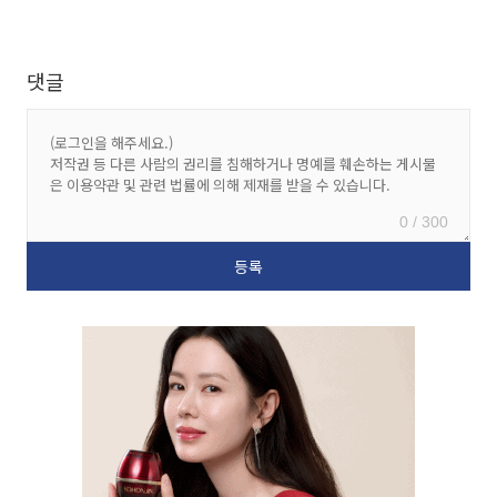
댓글
0 / 300