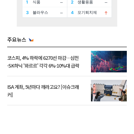
주요뉴스
코스피, 4% 하락에 6270선 마감…삼전
·SK하닉 '와르르' 각각 6%·10%대 급락
ISA 계좌, 5년마다 깨라고요? [이슈크래
커]