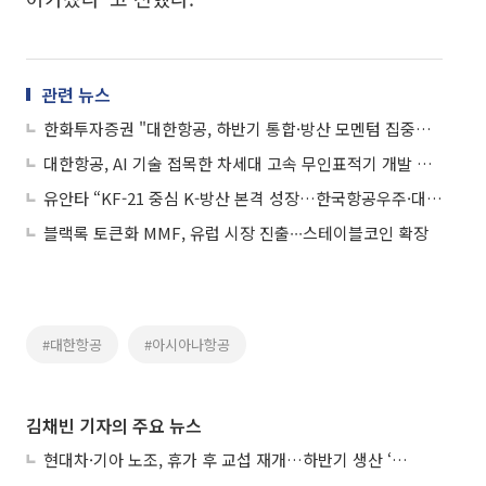
관련 뉴스
한화투자증권 "대한항공, 하반기 통합·방산 모멘텀 집중…업종 내 최선호주"
대한항공, AI 기술 접목한 차세대 고속 무인표적기 개발 속도 낸다
유안타 “KF-21 중심 K-방산 본격 성장…한국항공우주·대한항공 최선호주”
블랙록 토큰화 MMF, 유럽 시장 진출∙∙∙스테이블코인 확장
#대한항공
#아시아나항공
김채빈 기자의 주요 뉴스
현대차·기아 노조, 휴가 후 교섭 재개…하반기 생산 ‘분수령’