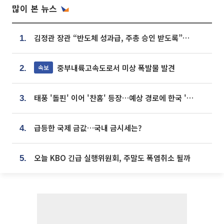
많이 본 뉴스
김정관 장관 “반도체 성과급, 주총 승인 받도록”…상법·자본시장법 개정 시사
1.
중부내륙고속도로서 미상 폭발물 발견
속보
2.
태풍 '돌핀' 이어 '찬홈' 등장…예상 경로에 한국 '한숨'
3.
급등한 국제 금값…국내 금시세는?
4.
오늘 KBO 긴급 실행위원회, 주말도 폭염취소 될까
5.