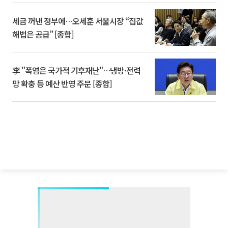
세금 꺼낸 정부에…오세훈 서울시장 “집값
해법은 공급” [종합]
李 "폭염은 국가적 기후재난"…냉방·전력
망 확충 등 예산 반영 주문 [종합]