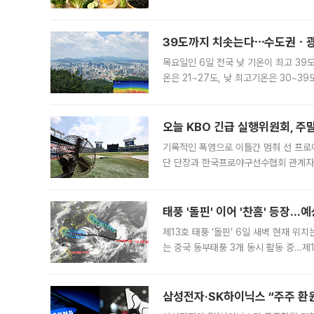
고온에 취약한 시금치와 상추 등 잎채소뿐
39도까지 치솟는다⋯수도권ㆍ광
목요일인 6일 전국 낮 기온이 최고 39
온은 21~27도, 낮 최고기온은 30~
는 35도 안팎까지 올라 매우 무덥겠다
기
오늘 KBO 긴급 실행위원회, 주
기록적인 폭염으로 이틀간 멈춰 선 프로야
단 단장과 한국프로야구선수협회 관계자가
5일 “최근 전국적으로 폭염이 지속되면
KBO리그와
태풍 '돌핀' 이어 '찬홈' 등장…예
제13호 태풍 ‘돌핀’ 6일 새벽 현재 위
는 중국 동부태풍 3개 동시 활동 중…제1
를 향해 서진하는 가운데 북서태평양에서는
삼성전자·SK하이닉스 “주주 환원