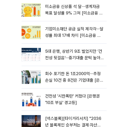
미소금융 신상품 석 달⋯생계자금
목표 달성률 9% 그쳐 [미소금융 첫
성적표]
기업미소재단 공급 실적 제각각⋯달
성률 최대 17배 차이 [미소금융 첫
성적표]
5대 은행, 상반기 9조 벌었지만 ‘건
전성 뒷걸음’⋯중기대출 문턱 높아
지나 [은행권 '10조 부실' 경고등]
회수 포기한 돈 1조2000억⋯추정
손실 10건 중 8건은 기업대출 [은행
권 '10조 부실' 경고등]
건전성 '시한폭탄' 커졌다 [은행권
'10조 부실' 경고등]
[넥스블록][타이거리서치] "2036
년 블록체인 승부처는 결제·자산거