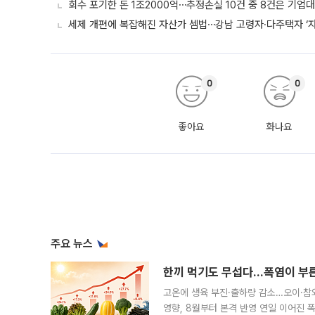
회수 포기한 돈 1조2000억⋯추정손실 10건 중 8건은 기업
세제 개편에 복잡해진 자산가 셈법⋯강남 고령자·다주택자 ‘
0
0
좋아요
화나요
주요 뉴스
한끼 먹기도 무섭다...폭염이 부
고온에 생육 부진·출하량 감소…오이·참외
영향, 8월부터 본격 반영 연일 이어진 