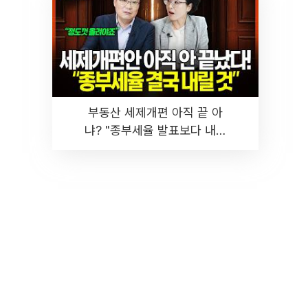
부동산 세제개편 아직 끝 아
냐? "종부세율 발표보다 내릴
것" 장기거주·양도세 전망 I 집
땅지성 I 김인만, 진미윤