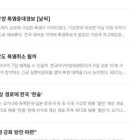
 아니라 오이와 참외, 브로콜리 가격까지 일주일 새 두 자릿수로 뛰었다.
양 폭염중대경보 [날씨]
도까지 오르며 극심한 폭염이 이어지겠다. 기상청에 따르면 이날 아침 최저기
39도로 예보됐다. 전국 대부분 지역에 폭염특보가 발효된 가운데 최고체감온도
. 특히 폭염중대경보가 발표된 서울과 인천 강화ㆍ인천 북부ㆍ인천 남부, 경
말도 폭염취소 될까
구가 7일 재개될 수 있을까. 한국야구위원회(KBO)가 6일 오후 10개 구
 참석하는 긴급 실행위원회를 열어 폭염 대책을 다시 논의한다. KBO는
서 관람객과 선수단의 안전 위험 상황이 발생했다”며 5∼6일 예정됐던
상 경로에 한국 '한숨'
치는 오키나와 동쪽한국·일본·중국·미국 등 각국 기상청 태풍 '돌핀' 예상 경로
5호 태풍 '찬홈' 현재 위치와 예상 경로 주목 제13호 태풍 ‘돌핀’이 오키나와
 제15호 태풍 ‘찬홈’이 새로 발생했다. 한국과 일본뿐 아니라 중국
 강화 방안 마련”