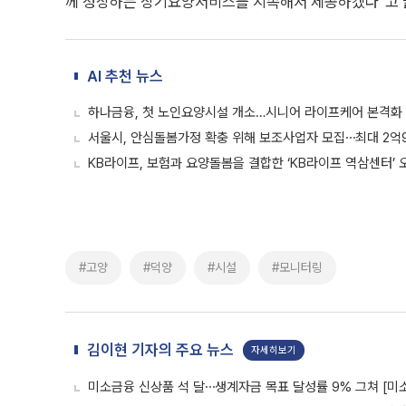
께 성장하는 장기요양서비스를 지속해서 제공하겠다”고 
AI 추천 뉴스
하나금융, 첫 노인요양시설 개소…시니어 라이프케어 본격화
서울시, 안심돌봄가정 확충 위해 보조사업자 모집⋯최대 2억
KB라이프, 보험과 요양돌봄을 결합한 ‘KB라이프 역삼센터’ 
#고양
#덕양
#시설
#모니터링
김이현 기자의 주요 뉴스
자세히보기
미소금융 신상품 석 달⋯생계자금 목표 달성률 9% 그쳐 [미