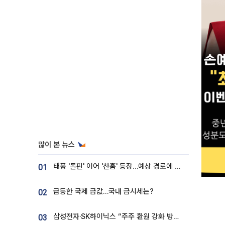
많이 본 뉴스
태풍 '돌핀' 이어 '찬홈' 등장…예상 경로에 한국 '한숨'
01
급등한 국제 금값…국내 금시세는?
02
삼성전자·SK하이닉스 “주주 환원 강화 방안 마련”
03