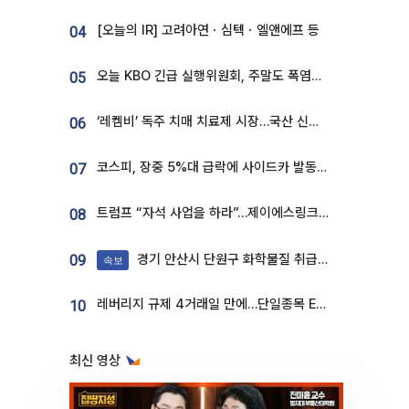
[오늘의 IR] 고려아연ㆍ심텍ㆍ엘앤에프 등
04
오늘 KBO 긴급 실행위원회, 주말도 폭염취소 될까
05
‘레켐비’ 독주 치매 치료제 시장…국산 신약 등장하나
06
코스피, 장중 5%대 급락에 사이드카 발동…삼성·SK 동반 폭락
07
트럼프 “자석 사업을 하라”…제이에스링크, 비중국 영구자석 공급망 구축 속도
08
경기 안산시 단원구 화학물질 취급 공장서 연기 발생
09
속보
레버리지 규제 4거래일 만에…단일종목 ETF 거래대금 '13분의 1' 급감
10
최신 영상