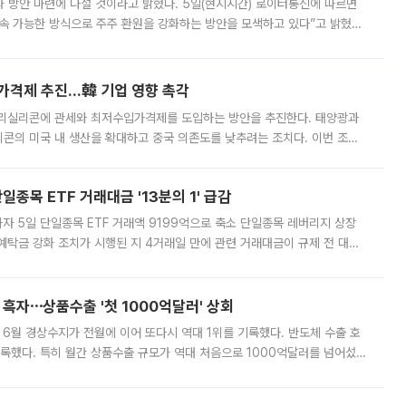
 것이라고 밝혔다. 5일(현지시간) 로이터통신에 따르면
속 가능한 방식으로 주주 환원을 강화하는 방안을 모색하고 있다”고 밝혔다.
그러면서 자세한 내용은 “조만간 공개할 예정”이라고 덧붙였다. SK하이닉스도 로이터에 전달한 성명에서 “연
가격제 추진…韓 기업 영향 촉각
폴리실리콘에 관세와 최저수입가격제를 도입하는 방안을 추진한다. 태양광과
콘의 미국 내 생산을 확대하고 중국 의존도를 낮추려는 조치다. 이번 조처
쏠리고 있다. 5일(현지시간) 블룸버그통신에 따르면 미국 행정부 내에서는
종목 ETF 거래대금 '13분의 1' 급감
자 5일 단일종목 ETF 거래액 9199억으로 축소 단일종목 레버리지 상장
예탁금 강화 조치가 시행된 지 4거래일 만에 관련 거래대금이 규제 전 대비
거래소에 따르면 전날 코스피 시장 전체 거래대금은 25조2129억원을 기록
 흑자⋯상품수출 '첫 1000억달러' 상회
표 6월 경상수지가 전월에 이어 또다시 역대 1위를 기록했다. 반도체 수출 호
기록했다. 특히 월간 상품수출 규모가 역대 처음으로 1000억달러를 넘어섰
6월 국제수지(잠정)'에 따르면 6월 경상수지는 497억3000만달러 흑자로