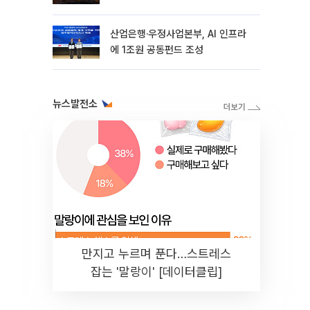
래·기계경제 재편"
산업은행·우정사업본부, AI 인프라
에 1조원 공동펀드 조성
뉴스발전소
만지고 누르며 푼다…스트레스
잡는 '말랑이' [데이터클립]