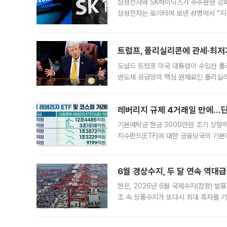
삼성전자와 SK하이닉스가 주주환원 강화 방안 마련에 나설
삼성전자는 로이터에 보낸 성명에서 “지
트럼프, 폴리실리콘에 관세·최저
도널드 트럼프 미국 대통령이 수입산 
반도체 공급망의 핵심 원재료인 폴리실리
로 한국 기업에 미칠 영향에도 관심이 
레버리지 규제 4거래일 만에…단일
기본예탁금 현금 3000만원 조기 상향하
지수펀드(ETF)에 대한 금융당국의 기본
13분의 1수준으로 급감했다. 6일 한국
한 가운데
6월 경상수지, 두 달 연속 역대급
한은, 2026년 6월 국제수지(잠정) 발
조 속 상품수지가 또다시 최대 흑자를 
다. 한국은행이 6일 발표한 '2026년 
집계됐다