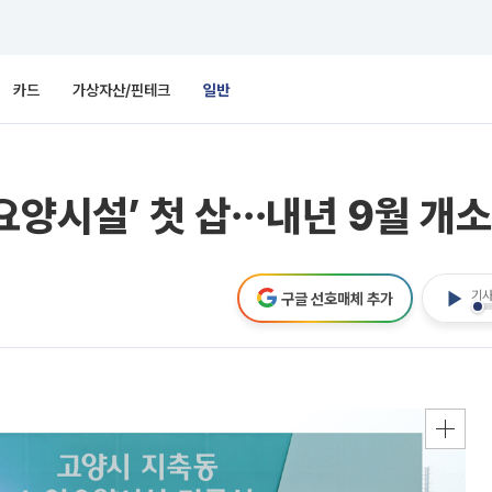
카드
가상자산/핀테크
일반
요양시설’ 첫 삽⋯내년 9월 개소
기사
구글 선호매체 추가