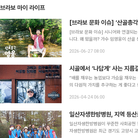
브라보 마이 라이프
[브라보 문화 이슈] ‘산골총각
[브라보 문화 이슈] 시니어와 연결되는
니다. 왜 떴을까? 가수 임영웅이 산골 생활에 나섰다. 지난 23일 첫 방송된 SBS 예능 ‘산골총각 영
웅’이 시청률 4.7%(닐슨코리아, 전
2026-06-27 08:00
영웅이 출연한 만큼 관심이 컸지만, 
시골에서 ‘나답게’ 사는 지름
“배를 채우는 농업보다 가슴을 채우는 
의 다원적 가치를 추구하는 게 좋다고 생각한다.” 천안 연암대 스마트원예
교수의 말이다. 그는 자타가 공인하는 
2026-04-24 06:00
수’다. 농사의 명암은 물론 시골살이의
일산자생한방병원, 지역 등산
일산자생한방병원이 꾸준한 사회공헌 활
자생한방병원은 최근 경기도 고양시 고