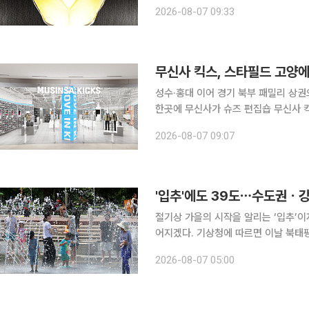
2026-2027 월드투어 [ XX : 코스모스
2026-08-07 09:33
COSMOS ]) 공식 MD 팝업'을 진
무신사 킥스, 스타필드 고양
성수·홍대 이어 경기 북부 패밀리 상권
한곳에 무신사가 슈즈 편집숍 무신사 킥스의 세 번째 매장을 스타필드 고양에 열었다. 복합쇼핑몰
입점은 이번이 처음이다. 스니커즈와 
2026-08-07 09:07
소비층을 공략한다. 7일 무
'입추'에도 39도⋯수도권ㆍ강
절기상 가을의 시작을 알리는 ‘입추’이
어지겠다. 기상청에 따르면 이날 북태평양고기압의 영향으로 전국 대부분 지역의 기온이 평년보다
높겠다. 아침 최저기온은 22~27도, 
2026-08-07 05:00
효된 가운데 최고체감온도는 35도 안