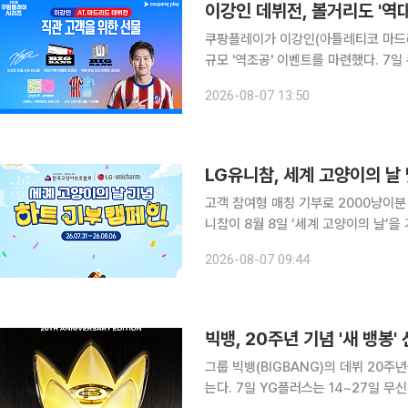
이강인 데뷔전, 볼거리도 '역
쿠팡플레이가 이강인(아틀레티코 마드리
규모 '역조공' 이벤트를 마련했다. 7일 쿠팡플레이에 따르면 '2026 쿠팡플레이 시리즈' 맨체스터 시
티와 아틀레티코 마드리드의 경기에서
2026-08-07 13:50
경품으로 제공된다. 이날 경기에는 이
LG유니참, 세계 고양이의 날 
고객 참여형 매칭 기부로 2000냥이분 지
니참이 8월 8일 ‘세계 고양이의 날’
엄 사료 ‘긴노스푼 100% 통살토핑’ 
2026-08-07 09:44
2000회 급여가 가능한 수량으로, 유
빅뱅, 20주년 기념 '새 뱅
그룹 빅뱅(BIGBANG)의 데뷔 20
는다. 7일 YG플러스는 14~27일 무신사 메가스토어 성수와 무신사 스탠다드 명동점에서 '빅뱅