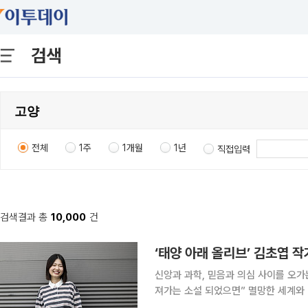
검색
전체
1주
1개월
1년
직접입력
검색결과 총
10,000
건
신앙과 과학, 믿음과 의심 사이를 오가
져가는 소설 되었으면” 멸망한 세계와 비인간 존재를 상상해온 김초엽 작가가 세 번째 장편소설 ‘태
양 아래 올리브’에서 한 사람의 마음으