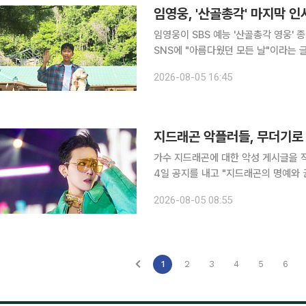
임영웅, '산골총각' 마지막 
임영웅이 SBS 예능 '산골총각 영웅' 종영을 앞두
SNS에 "아름다웠던 모든 날"이라는 글과 함께 여
을 배경으로 포즈를 취하거나 툇마루에
2026-08-05 16:45
모습이 담겼다. 게시물을 본 팬
지드래곤 악플러들, 무더기로 
가수 지드래곤에 대한 악성 게시글을 작성한 이들이 
4일 공지를 내고 "지드래곤의 명예와
사실 유포, 모욕, 악의적 비방, 인격권
2026-08-05 08:55
1
2
3
4
5
6