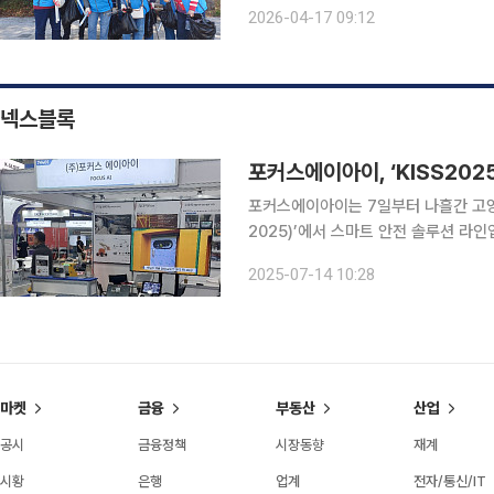
쾌적한 보행환경 조성과 지역사회 유
2026-04-17 09:12
넥스블록
포커스에이아이, ‘KISS202
포커스에이아이는 7일부터 나흘간 고양
2025)’에서 스마트 안전 솔루션 라인업을 선보였다고
서 산업현장 실질적 수요에 맞춘 인공지
2025-07-14 10:28
조선·전자·식품·에너지 분야 다수 기
마켓
금융
부동산
산업
공시
금융정책
시장동향
재계
시황
은행
업계
전자/통신/IT