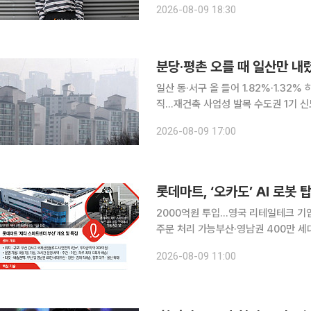
2026-08-09 18:30
람이 부딪히고 흔들리며 관계를 복원하
분당·평촌 오를 때 일산만 내
일산 동·서구 올 들어 1.82%·1.3
직…재건축 사업성 발목 수도권 1기 신도시가 위치한 지역의 아파트값이 올해 대체로 상승한 가운데
일산만 하락세에서 벗어나지 못하고 있
2026-08-09 17:00
올랐지만 일산은 동·서구 모두 마이너
2000억원 투입...영국 리테일테크 기업
주문 처리 가능부산·영남권 400만 세대
드체인’ 갖춰 어떠한 물류센터에서도 보지 못한 완전한 콜드체인으로 국내 온라인 장보기의 패러다
2026-08-09 11:00
임을 바꿀 것입니다. AI‧빅데