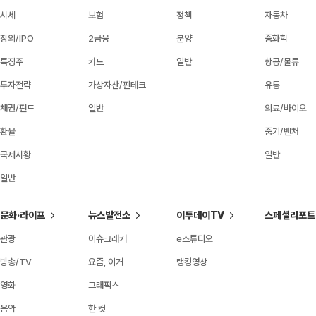
시세
보험
정책
자동차
장외/IPO
2금융
분양
중화학
특징주
카드
일반
항공/물류
투자전략
가상자산/핀테크
유통
채권/펀드
일반
의료/바이오
환율
중기/벤처
국제시황
일반
일반
문화·라이프
뉴스발전소
이투데이TV
스페셜리포트
관광
이슈크래커
e스튜디오
방송/TV
요즘, 이거
랭킹영상
영화
그래픽스
음악
한 컷