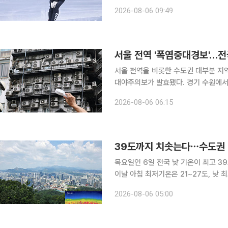
(ITA)의 도핑검사 소재지 보고 규정을 세 차례
2026-08-06 09:49
장소와 거주지 등 소재지 정보를 도
서울 전역 '폭염중대경보'…전
서울 전역을 비롯한 수도권 대부분 지
대야주의보가 발효됐다. 경기 수원에서는 
상청에 따르면 전국 224개 구역에 폭
2026-08-06 06:15
39도까지 치솟는다⋯수도권ㆍ
목요일인 6일 전국 낮 기온이 최고 39도까지
이날 아침 최저기온은 21~27도, 낮
보가 발효된 가운데 최고체감온도는 35도 안팎까지 
2026-08-06 05:00
된 서울과 인천 강화ㆍ인천 북부ㆍ인천