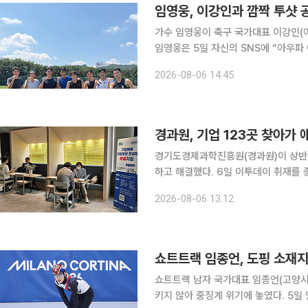
임영웅, 이강인과 깜짝 투샷 
가수 임영웅이 축구 국가대표 이강인(
임영웅은 5일 자신의 SNS에 “아우파 아
재했다. 공개된 사진에는 임영웅이 이
2026-08-06 14:45
함께 시간을 
경과원, 기업 123곳 찾아가
경기도경제과학진흥원(경과원)이 상반기
하고 해결했다. 6일 이투데이 취재를 종합하면 경과원은 올해 상반기 기업옴부즈만 사업을 통해 도
내 중소기업 123개사를 방문해 총 3
2026-08-06 13:12
즈만은 기업이 현장에서 겪는 규제와 
쇼트트랙 임종언, 도핑 소재지
쇼트트랙 남자 국가대표 임종언(고양시
키지 않아 중징계 위기에 놓였다. 5일 연합뉴스에 따르면 임종언은 최근 1년 동안 국제검사기구