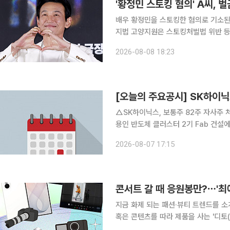
'황정민 스토킹 혐의' A씨, 
배우 황정민을 스토킹한 혐의로 기소된 A씨에 대한 1
지법 고양지원은 스토킹처벌법 위반 등의
해당 재판에서는 A씨에 대한 검찰의 구형이 이뤄질 예정이다.
2026-08-08 18:23
스토킹 혐의로 고소했고 법원은 지난 2
△SK하이닉스, 보통주 82주 자사주 처분. 약 
용인 반도체 클러스터 2기 Fab 건설에 35조2246
건설에 19조1000억원 신규 시설 투자 △SK하이닉스, 보통주 1주당 375원 분기 현금배당 △DB
2026-08-07 17:15
2026년 2분기 잠정 매출 230
콘서트 갈 때 응원봉만?⋯'최
지금 화제 되는 패션·뷰티 트렌드를 소
혹은 콘텐츠를 따라 제품을 사는 '디토(
의 합성어)의 눈길이 쏠린 곳은 어디일까요? 아이돌 콘서트 시작을 기다리는 공연장