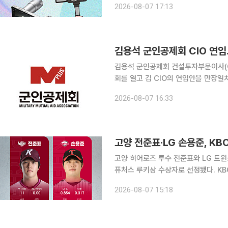
2026-08-07 17:13
나 눈에 띄는 게 있습니다. 공연이 시
김용석 군인공제회 CIO 연임
김용석 군인공제회 건설투자부문이사(CIO)가 1년 연임한다.
회를 열고 김 CIO의 연임안을 만장
7일 밝혔다. 군인공제회법과 정관상 이사의 임기는 한 차례 연임할 수 있다. 이번 연임안은 국방부
2026-08-07 16:33
와 각 군 주요 직위자 등으로 구성된 
고양 전준표·LG 손용준, K
고양 히어로즈 투수 전준표와 LG 트윈
퓨처스 루키상 수상자로 선정됐다. KBO는 7월 메디힐 퓨처스 루키상 투수 부문 수상자로 대체 선수
대비 승리 기여도(WAR) 0.63을 기
2026-08-07 15:18
각 선정했다고 7일 밝혔다.