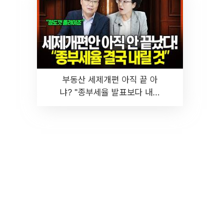
부동산 세제개편 아직 끝 아
냐? "종부세율 발표보다 내릴
것" 장기거주·양도세 전망 I 집
땅지성 I 김인만, 진미윤