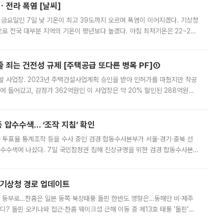
ㆍ전라 폭염 [날씨]
 금요일인 7일 낮 기온이 최고 39도까지 오르며 폭염이 이어지겠다. 기상청
로 전국 대부분 지역의 기온이 평년보다 높겠다. 아침 최저기온은 22~27
 대부분 지역에 폭염특보가 발효된 가운데 최고체감온도는 35도 안팎까지 올라
줄 죄는 건전성 규제 [주택공급 또다른 병목 PF]①
발 사업장. 2023년 주택건설사업계획 승인을 받아 인허가를 마쳤지만 착공
에 들어갔고, 감정가 362억원인 이 사업장은 약 20% 할인된 288억원에
 현재는 4차 공매를 위한 조건 협의가 진행 중이다. 수도권의 주요 주거 배
 압수수색… ‘조작 지침’ 확인
와 투표율 통계조작 등을 수사 중인 검경 합동수사본부가 서울·경기·충북 선
 압수수색에 나섰다. 7일 국민참정권 침해 진상규명을 위한 검경 합동수사본
추가 증거 확보를 위해 중앙선관위, 서울시·경기도·충청북도 선관위, 김포시
본기상청 경로 업데이트
국 동부로…찬홈은 일본 동쪽 북상태풍 돌핀 한반도 영향은…동해안 비·제주
디? 돌핀 오키나와 접근·찬홈 웨이크섬 근해 이동 중 제13호 태풍 ‘돌핀’이