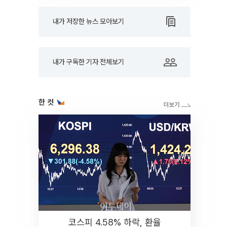
내가 저장한 뉴스 모아보기
내가 구독한 기자 전체보기
한 컷
코스피 4.58% 하락, 환율