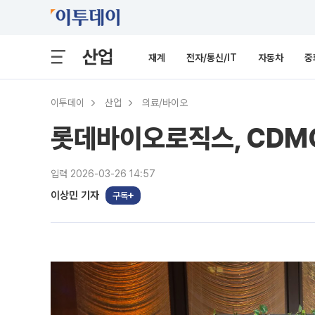
산업
재계
전자/통신/IT
자동차
중
이투데이
산업
의료/바이오
롯데바이오로직스, CDMO
입력 2026-03-26 14:57
이상민 기자
구독