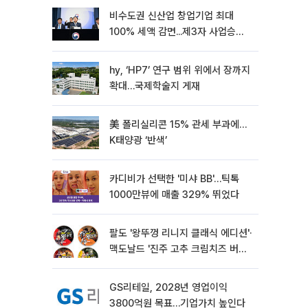
비수도권 신산업 창업기업 최대
100% 세액 감면...제3자 사업승계
특례 도입
hy, ‘HP7’ 연구 범위 위에서 장까지
확대…국제학술지 게재
美 폴리실리콘 15% 관세 부과에…
K태양광 ‘반색’
카디비가 선택한 '미샤 BB'…틱톡
1000만뷰에 매출 329% 뛰었다
팔도 '왕뚜껑 리니지 클래식 에디션'·
맥도날드 '진주 고추 크림치즈 버거'
외[나왔다 신상]
GS리테일, 2028년 영업이익
3800억원 목표…기업가치 높인다