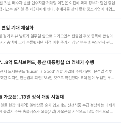
지원 첫발 매수자 발굴·인수자금·거래망 이전은 여전히 과제 정부가 혈연 중심
장기근속 임직원 등 제3자에게 연다. 후계자를 찾지 못한 중소기업이 폐업
해 기술과 일자리를 남기도록 하겠다는 취지다. 다만 세금 감면만으로 거래를
에 편입 기대 재점화
월 정기 리뷰 발표가 일주일 앞으로 다가오면서 편출입 후보 종목에 관심이
 시가총액이 크게 흔들렸지만 저점 이후 주가가 상당 부분 회복되면서 편입
다시 부각되고 있다. 7일 금융투자업계에 따르면 MSCI는 한국시간으로 오는
od'…8억 도시브랜드, 용산 대통령실 CI 업체가 수행
시 도시브랜드 ‘Busan is Good’ 개발 사업의 수행기관이 윤석열 정부
여했던 디자인 전문업체 피앤(P&)인 것으로 확인됐다. 8억 원이 투입된 부산
 부족과 디자인 정체성 논란에 휩싸였던 만큼, 사업 선정 과정과 결과물에
 가오픈’...13일 정식 개장 시험대
.직원들 현장 배치PB·일반상품 순차 입고에도 신선식품 수급 정상화는 과제최
 높일지 주목 홈플러스가 오늘(7일) 가오픈을 시작으로 13일 정식으로 재
직원들이 현장 배치되고, PB 상품과 함께 일반 상품 납품도 순차적으로 진행