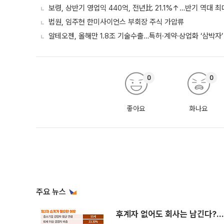
보령, 상반기 영업익 440억, 전년比 21.1%↑…반기 역대 최
법원, 임주현 한미사이언스 부회장 주식 가압류
알테오젠, 올해만 1.8조 기술수출…특허·계약·상업화 ‘삼박자’
0
0
좋아요
화나요
주요 뉴스
후계자 없어도 회사는 남긴다?…‘