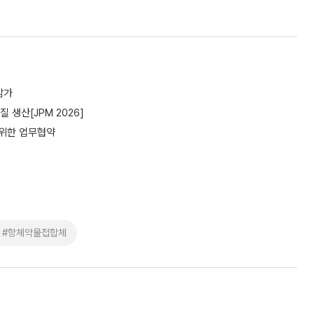
참가
생산[JPM 2026]
 위한 업무협약
#항체약물접합체