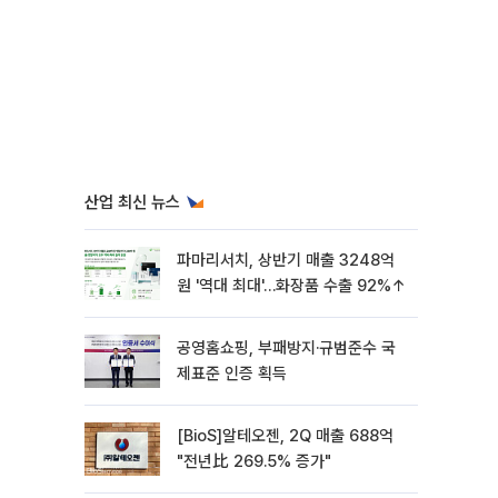
산업 최신 뉴스
파마리서치, 상반기 매출 3248억
원 '역대 최대'…화장품 수출 92%↑
공영홈쇼핑, 부패방지·규범준수 국
제표준 인증 획득
[BioS]알테오젠, 2Q 매출 688억
"전년比 269.5% 증가"