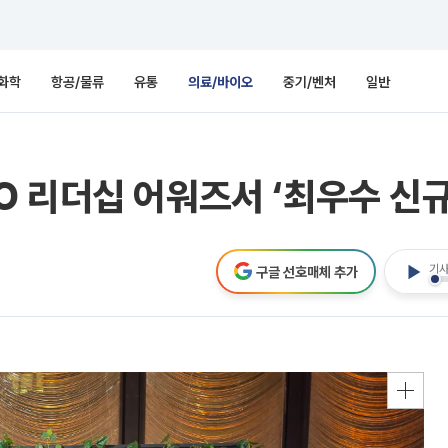
화학
항공/물류
유통
의료/바이오
중기/벤처
일반
 리더십 어워즈서 ‘최우수 신규
기사
구글 선호매체 추가