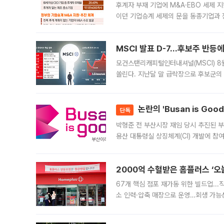
후계자 부재 기업에 M&A·EBO 세제 
이던 기업승계 세제의 문을 동종기업과 
대신 M&A나 임직원 인수(EBO)를 통
늘
MSCI 발표 D-7…후보주 반등
모건스탠리캐피털인터내셔널(MSCI) 8
쏠린다. 지난달 말 급락장으로 후보군의
가능성과 지수 추종 자금 유입 기대가 
논란의 'Busan is Go
단독
박형준 전 부산시장 재임 당시 추진된 부산
용산 대통령실 상징체계(CI) 개발에 참
도시브랜드 사업이 공개 이후 시민 공감
2000억 수혈받은 홈플러스 ‘오늘
67개 핵심 점포 재가동 위한 빌드업..
소 인력·압축 매장으로 운영…회생 가능성
영업을 시작한다. 핵심 점포 67개에는 