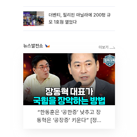
더벤티, 필리핀 마닐라에 200평 규
모 1호점 열었다
뉴스발전소
“한동훈은 ‘공한증’ 낮추고 장
동혁은 ‘공장증’ 키운다” [정치
대학]