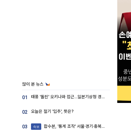
많이 본 뉴스
태풍 '돌핀' 오키나와 접근…일본기상청 경로 업데이트
01
오늘은 절기 '입추', 뜻은?
02
합수본, '통계 조작' 서울·경기·충북 선관위 등 추가 압수수색
03
속보