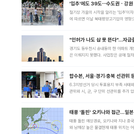
'입추'에도 39도⋯수도권ㆍ강원
절기상 가을의 시작을 알리는 ‘입추’이자
에 따르면 이날 북태평양고기압의 영향으
도, 낮 최고기온은 31~39도로, 전국
"인허가 나도 삽 못 뜬다"…자금
경기도 동두천시 송내동의 한 아파트 개
은 이뤄지지 못했다. 사업장은 공매 절차
3차 공매까지 진행됐으나 모두 유찰됐다.
후
합수본, 서울·경기·충북 선관위 등
6.3지방선거 당시 투표용지 부족 사태
관위와 시, 군, 구 단위 선관위를 추가
부(김태훈 서울중앙지검 3차장검사)는 
태풍 '돌핀' 오키나와 접근…일
태풍 돌핀 예상경로, 오키나와 지나 중
와 남해상 높은 물결현재 태풍 위치는 어