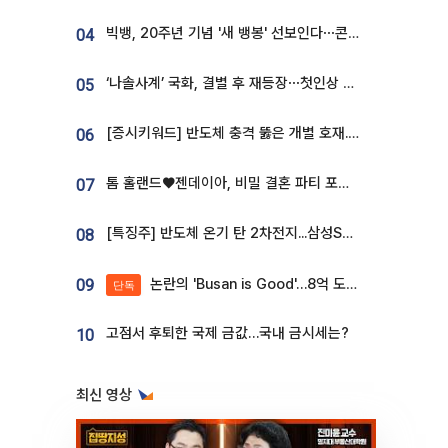
빅뱅, 20주년 기념 '새 뱅봉' 선보인다⋯콘서트 앞두고 팝업 개최
04
‘나솔사계’ 국화, 결별 후 재등장⋯첫인상 투표 휩쓸고 ‘인기녀’ 등극
05
[증시키워드] 반도체 충격 뚫은 개별 호재...포스코퓨처엠·에코프로·한화솔루션 '눈길'
06
톰 홀랜드♥젠데이아, 비밀 결혼 파티 포착⋯호텔 대관비만 9억
07
[특징주] 반도체 온기 탄 2차전지...삼성SDI, 장 초반 7% 넘게 껑충
08
논란의 'Busan is Good'…8억 도시브랜드, 용산 대통령실 CI 업체가 수행
09
단독
고점서 후퇴한 국제 금값…국내 금시세는?
10
최신 영상