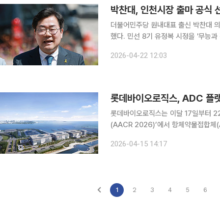
박찬대, 인천시장 출마 공식 
더불어민주당 원내대표 출신 박찬대 의원
했다. 민선 8기 유정복 시정을 '무능과 
이투데이 취재를 종합하면, 박찬대 의
2026-04-22 12:03
을 열고 "인천을 위해 남김없이 쏟아붓
롯데바이오로직스, ADC 플랫
롯데바이오로직스는 이달 17일부터 2
(AACR 2026)’에서 항체약물접합체(A
결과를 공개한다고 15일 밝혔다. AACR은 미국임상종양학회(ASCO), 유럽종양학회(ESMO)와 함
2026-04-15 14:17
께 세계 3대 암학회로 손꼽히며, 전 세
1
2
3
4
5
6