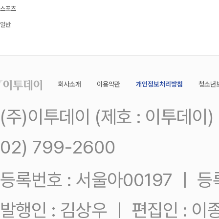
스포츠
일반
회사소개
이용약관
개인정보처리방침
청소년
(주)이투데이 (제호 : 이투데이
02) 799-2600
등록번호 : 서울아00197 ㅣ 등록일
발행인 : 김상우 ㅣ 편집인 : 