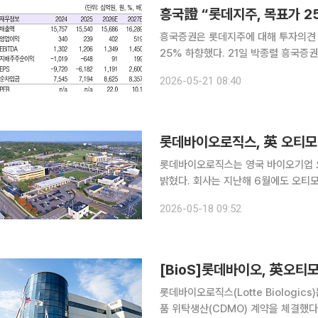
흥국證 “롯데지주, 목표가 
흥국증권은 롯데지주에 대해 투자의견 
25% 하향했다. 21일 박종렬 흥국증권 연구원은 롯데지주에 대해 "2026년 영업이익의 추세적인
증가와 함께 관계사인 롯데쇼핑과 롯
2026-05-21 08:40
다"라고 평가했다. 이어 "다만 과다한
롯데바이오로직스, 英 오티모
롯데바이오로직스는 영국 바이오기업 오
밝혔다. 회사는 지난해 6월에도 오티모 파마와 항체의약품 위탁 생산 계약을 체결한 바 있다. 이번
추가 수주 계약에 따라 뉴욕주 시러큐
2026-05-18 09:52
(Jankistomig)’의 원료의약품(DS
[BioS]롯데바이오, 英오티모
롯데바이오로직스(Lotte Biologic
품 위탁생산(CDMO) 계약을 체결했