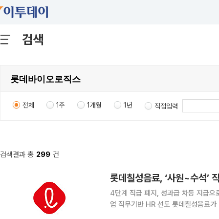
검색
전체
1주
1개월
1년
직접입력
검색결과 총
299
건
롯데칠성음료, ‘사원~수석’ 
4단계 직급 폐지, 성과급 차등 지급으
업 직무기반 HR 선도 롯데칠성음료가 낡은 연공서열식 인사제도를 폐지하고 성과와 직무 중심의 파
격적인 HR 개편에 나선다. 30일 롯데칠성에 따르면 롯데칠성음료는 8월 1일부터 롯데그룹 차원의