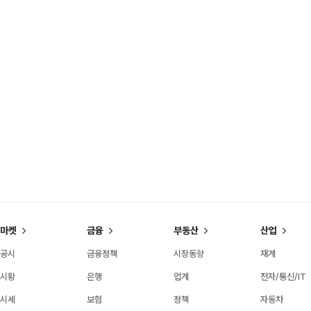
마켓
금융
부동산
산업
공시
금융정책
시장동향
재계
시황
은행
업계
전자/통신/IT
시세
보험
정책
자동차