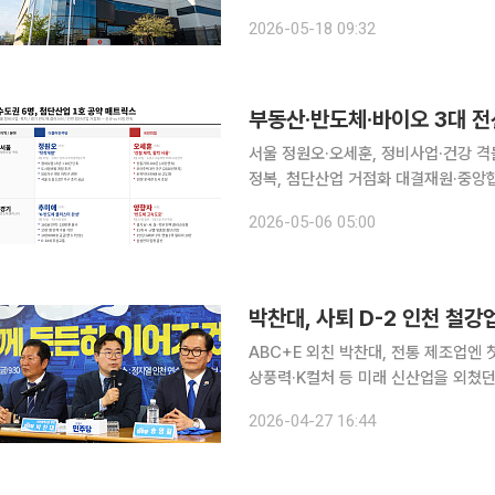
탁생산 계약을 체결한 바 있다. 이번
2026-05-18 09:32
티모의 PD1xVEGFR2 이중항체 ‘잔
서울 정원오·오세훈, 정비사업·건강 
정복, 첨단산업 거점화 대결재원·중앙협조 실현가능성, 임
다가왔다. 민주주의는 각 정당이 공약
2026-05-06 05:00
있게 되는 경쟁적 정치체제다. 광역단
박찬대, 사퇴 D-2 인천 철
ABC+E 외친 박찬대, 전통 제조업엔 첫 
상풍력·K컬처 등 미래 신산업을 외쳤
제조업 현장으로 발길을 돌렸다. 의원
2026-04-27 16:44
미 행정부 2기의 관세 압박, 고유가,