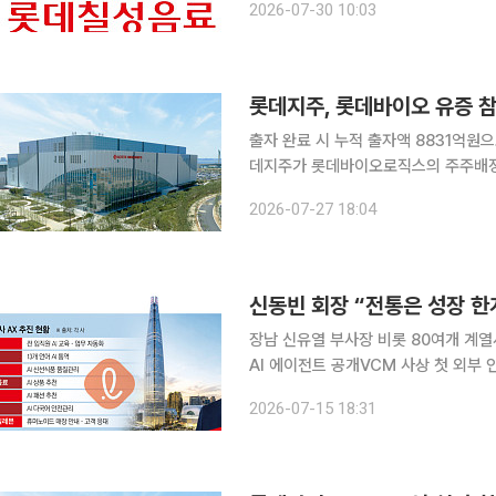
2026-07-30 10:03
새로운 인사 시스템인 'GL(Growth Le
롯데지주, 롯데바이오 유증 참
출자 완료 시 누적 출자액 8831억원으
데지주가 롯데바이오로직스의 주주배정 유상
는 롯데바이오로직스 보통주 255만5
2026-07-27 18:04
했다고 27일 공시했다. 주금 납입 예정
장남 신유열 부사장 비롯 80여개 계열
AI 에이전트 공개VCM 사상 첫 외부 인사 강연.
두는 천장이 아닌 새로운 혁신을 위한 출발선이 되어야 한다.”
2026-07-15 18:31
파구 롯데월드타워에서 열린 ‘2026 