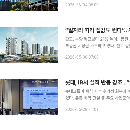
서 잇따라 노동 이슈가 불거지면서 K
2026-06-04 05:00
의 준법투쟁에 이어 셀트리온에서는 창
“일자리 따라 집값도 뛴다”…
판교, 분당 평균보다 21% 높아…동탄·고덕도 지역 시세 
부동산 시장을 주도하고 있다. 판교·동
리미엄을 형성한 데 이어 거래량까지 
2026-05-30 07:00
롯데그룹이 핵심 사업 수익성 회복과 
있다. 유통·화학·건설 등 주요 사업군
으로 한 신사업 육성도 본격화하는 모습이다. 롯데지주는 27일 기업설명회(IR)를 
2026-05-28 11:01
분기 실적 및 포트폴리오 고도화 전략 