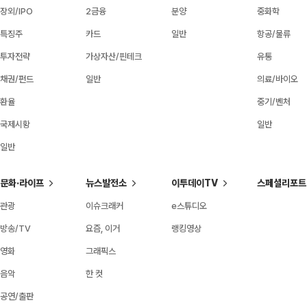
장외/IPO
2금융
분양
중화학
특징주
카드
일반
항공/물류
투자전략
가상자산/핀테크
유통
채권/펀드
일반
의료/바이오
환율
중기/벤처
국제시황
일반
일반
문화·라이프
뉴스발전소
이투데이TV
스페셜리포트
관광
이슈크래커
e스튜디오
방송/TV
요즘, 이거
랭킹영상
영화
그래픽스
음악
한 컷
공연/출판