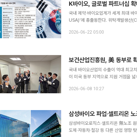
K바이오, 글로벌 파트너십 확
국내 제약·바이오업계가 세계 최대 바이
USA)’에 총출동한다. 위탁개발생산(
와 차세대 신약 파이프라인을 앞세워 미래 성장동력 확보
2026-06-22 05:00
USA는 22일(현지시간)부터 25일까
보건산업진흥원, 美 동부로 
국내 바이오산업의 수출이 역대 최고
이 미국 동부 지역으로 지원 거점을 넓
한국보건산업진흥원은 대한무역투자진흥
2026-06-08 10:27
데 이어 SK바이오팜, 재미한인제약인협
삼성바이오 파업·셀트리온 노
삼성바이오로직스·셀트리온 無노조 원칙
도체·자동차·철강 등 다른 산업 영향 탓 국내 바이오산업을 이끄는 삼성바이오로직스와 셀트리온