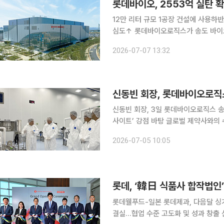
롯데바이오, 2553억 실탄 
12만 리터 규모 1공장 건설에 사용하
심도↑ 롯데바이오로직스가 송도 바이오캠퍼스 1공장 상업 생산 준비에 속도를 내기 위해 2553억
원 규모의 유상증자를 단행한다. 지난
2026-07-07 13:32
검증과 상업화 준비를 위한 투자도 이
신동빈 회장, 롯데바이오로직
신동빈 회장, 3일 롯데바이오로직스 송
사이트’ 강점 바탕 글로벌 제약사와의
템 검증 후 내년 본격 상업 생산 신동빈 롯데 회장이 바이오 신사업 현장을 방문해 대규모 상업 생산
2026-07-05 10:05
준비 현황을 직접 점
롯데, ‘韓日 식품사 합작법인
롯데웰푸드-일본 롯데제과, 다음달 싱
결실...협업 수준 고도화 및 성과 창출