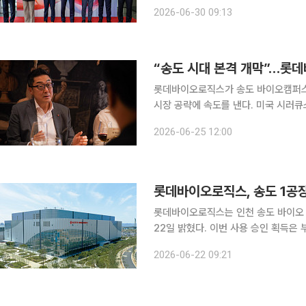
장 공략 롯데는 다음 달 초 싱가포르에 한국과 일본 롯데 식품 계열사의 합작법인을 출범한다고 30
2026-06-30 09:13
일 밝혔다. 롯데웰푸드와 일본 롯데제
롯데바이오로직스가 송도 바이오캠퍼스 
시장 공략에 속도를 낸다. 미국 시러큐
체계를 구축하고 글로벌 고객사 확보에 본격 나선다는 전
2026-06-25 12:00
는 23일(현지시간) 미국 샌디에이고에
롯데바이오로직스, 송도 1공
롯데바이오로직스는 인천 송도 바이오 
22일 밝혔다. 이번 사용 승인 획득은 부지 조성과 건축·토목 공사를 비롯해 생산설비, 배관, 전기·제
어 시스템 등 생산시설 전반의 물리적
2026-06-22 09:21
세포배양 공정과 글로벌 cGMP 기준을