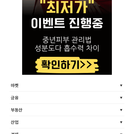
마켓
금융
부동산
산업