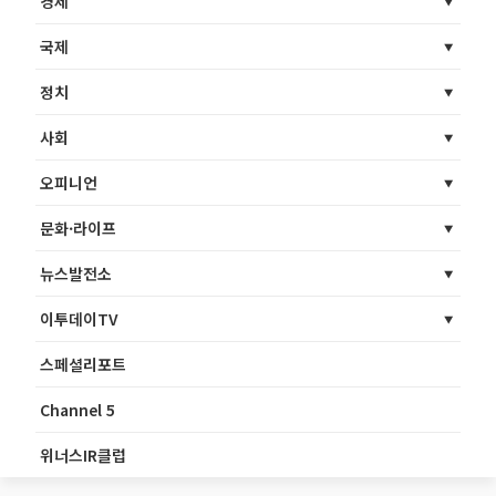
경제
국제
정치
사회
오피니언
문화·라이프
뉴스발전소
이투데이TV
스페셜리포트
Channel 5
위너스IR클럽