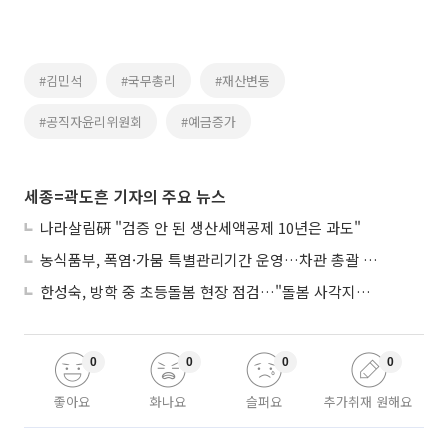
#김민석
#국무총리
#재산변동
#공직자윤리위원회
#예금증가
세종=곽도흔 기자의 주요 뉴스
나라살림硏 "검증 안 된 생산세액공제 10년은 과도"
농식품부, 폭염·가뭄 특별관리기간 운영…차관 총괄 대응체계 격상
한성숙, 방학 중 초등돌봄 현장 점검…"돌봄 사각지대 없애야"
0
0
0
0
좋아요
화나요
슬퍼요
추가취재 원해요