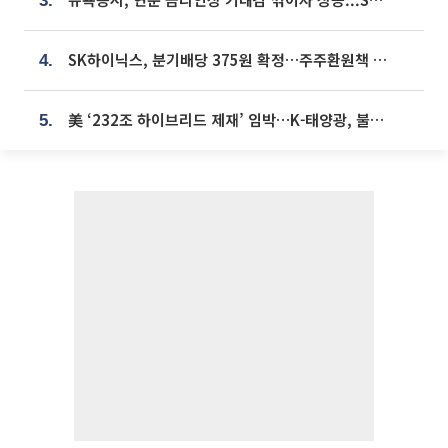
3.
SK하이닉스, 분기배당 375원 확정…주주환원책 9월로 앞당겨 발표
4.
美 ‘232조 하이브리드 제재’ 임박…K-태양광, 불확실성 털고 날개 다나
5.