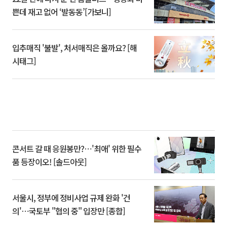
쁜데 재고 없어 ‘발동동’[가보니]
입추매직 '불발', 처서매직은 올까요? [해
시태그]
콘서트 갈 때 응원봉만?⋯'최애' 위한 필수
품 등장이오! [솔드아웃]
서울시, 정부에 정비사업 규제 완화 '건
의'⋯국토부 "협의 중" 입장만 [종합]