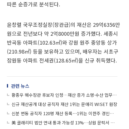
따른 순증가로 분석된다.
윤창렬 국무조정실장(장관급)의 재산은 29억6356만
원으로 전년보다 약 2억8000만원 증가했다. 세종시
반곡동 아파트(102.63㎡)와 강원 원주 중앙동 상가
(210.98㎡) 등을 보유하고 있으며, 배우자는 서초구
잠원동 아파트 전세권(128.65㎡)을 신규 취득했다.
관련 뉴스
황종우 해수장관 후보자 인청…재산 증가 소명·수산 업무 경력 도마에
신규 재산공개 대상 공직자 재산 1위는 문애리 WISET 원장
신분 변동 공직자 120명 재산 등록⋯1위는 이한주 경인사회 이사장
美 클래리티 법안 연내 통과 가능성 13%…상원 문턱서 제동