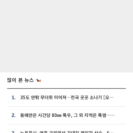
많이 본 뉴스
35도 안팎 무더위 이어져…전국 곳곳 소나기 [오늘 날씨]
1.
동해안은 시간당 80㎜ 폭우, 그 외 지역은 폭염…‘극과 극 날씨’
2.
뉴욕증시, 연준 금리인상 기대감 꺾이자 상승...S&P500 사상 최고치 [종합]