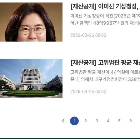
이미선 기상청장이 직전(2026년 제1회 수시
어난 금액인 48억9987만 원의 재산을 신고했다. 26일 정부공직자윤리위
공직자 정기재산변동사항’에 따르면 이 
2026-03-26 00:00
만원을 신고했다. 재산 분야별
고위법관 평균 재산이 44억원에 이르는
운데, 임해지 대구가정법원장이 338억원으로 가
원회가 26일 공개한 ‘2026년 공직
2026-03-26 00:00
평균은 44억4900여만원이다. 지난해
1
2
3
4
5
6