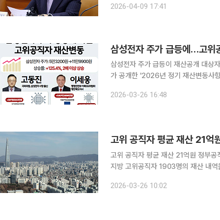
2026-04-09 17:41
것으로 알려진 송파구 잠실동 아파트의
삼성전자 주가 급등에…고위공
삼성전자 주가 급등이 재산공개 대상자의 자산에도 그
가 공개한 '2026년 정기 재산변동
는 재산 총액을 지난해 말 기준 1587
2026-03-26 16:48
보다 540억3896만원 늘었다. 같은 
고위 공직자 평균 재산 21억원 정부공직자윤리위원회는 26일 공직윤리시스템과 관보를 통해 중앙·
지방 고위공직자 1903명의 재산 내역
20억9563만원으로, 직전 신고 때보
2026-03-26 10:02
승으로 순재산이 불어난 데다, 주택 