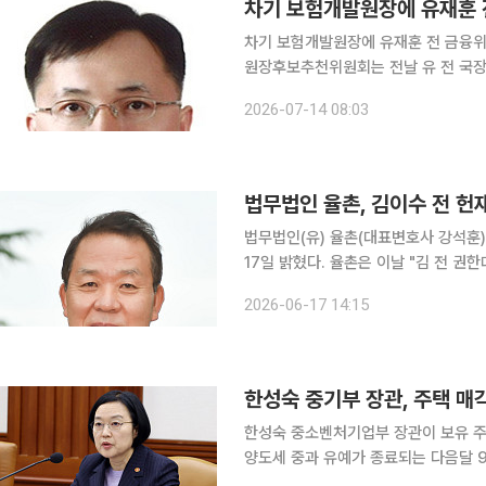
차기 보험개발원장에 유재훈 
차기 보험개발원장에 유재훈 전 금융위원회 국장이 내정됐다.
원장후보추천위원회는 전날 유 전 국장을 차기 원장 
은 성남고와 성균관대 경제학과를 졸업
2026-07-14 08:03
서 자본시장조사단장과 혁신기획재정담
법무법인 율촌, 김이수 전 헌
법무법인(유) 율촌(대표변호사 강석훈
17일 밝혔다. 율촌은 이날 "김 전 권한대행을 고문으로 영입해 헌법재판 및 헌법소원 분야 전문성을
한층 강화했다"면서 "오는 7월 1일부터 공식 
2026-06-17 14:15
녹십자를 대리한 이른바 ‘재판소원 1호
한성숙 중기부 장관, 주택 매
한성숙 중소벤처기업부 장관이 보유 주
양도세 중과 유예가 종료되는 다음달 
이다. 중소벤처기업부는 9일 한 장관이 주택 매도를 진행 중이라고 밝혔다. 특히 모친이 거주했던