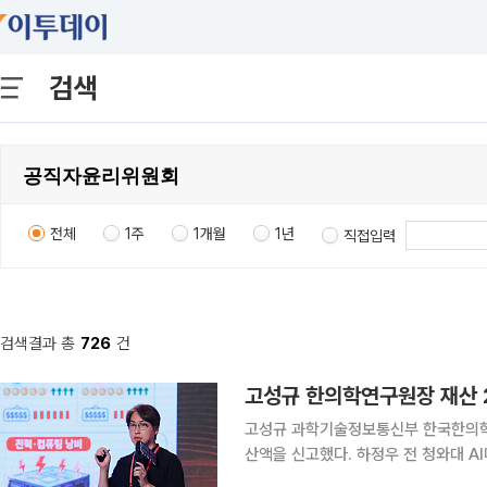
검색
전체
1주
1개월
1년
직접입력
검색결과 총
726
건
고성규 한의학연구원장 재산 
고성규 과학기술정보통신부 한국한의학
산액을 신고했다. 하정우 전 청와대 
증가했다. 정부공직자윤리위원회는 24일 관보에 신분 변동이 발생한 재산공개 대상자 73명의 수시