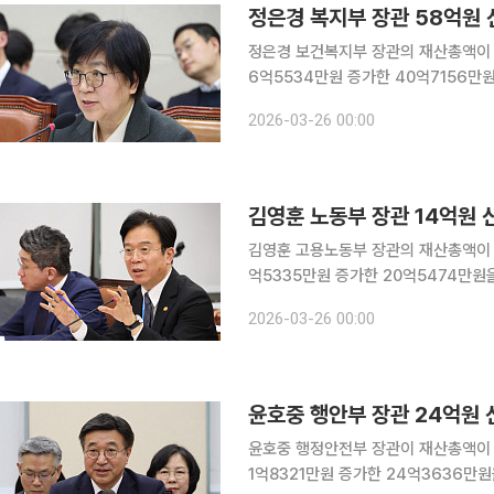
정은경 복지부 장관 58억원
정은경 보건복지부 장관의 재산총액이 5
6억5534만원 증가한 40억7156만원을 신고했다. 정부공직자윤리위원
무직과 고위공무원단 가등급(1급), 공
2026-03-26 00:00
윤리시스템과 
김영훈 노동부 장관 14억원 
김영훈 고용노동부 장관의 재산총액이 1
억5335만원 증가한 20억5474만원을 신고했다. 정부공직자윤리위원회는 
직과 고위공무원단 가등급(1급), 공직
2026-03-26 00:00
리시스템과 관보
윤호중 행정안전부 장관이 재산총액이 2
1억8321만원 증가한 24억3636만원을 신고했다. 정부공직자윤리위원회