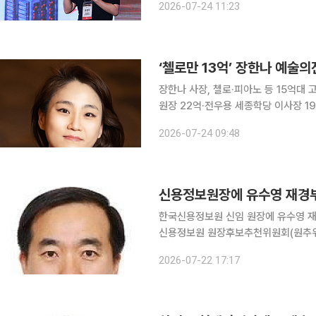
2026-07-24 11:23
재산등록사항을 게재
장한나 사장, 첼로·피아노 등 15억대
원장 22억·전우용 세종학당 이사장 19
만 원 그쳐 정부공직자윤리위원회가 24일 발표한 '2026년 제7회 수시 재산공개자 현황'에 따르면
2026-07-24 09:48
4월 취임한 장한나 예술의전당 사장이 총
신용정보원장에 유수영 재경부
한국신용정보원 신임 원장에 유수영 재정경제부 대
신용정보원 원장후보추천위원회(원추위)
했다. 성균관대 법학과를 졸업하고 행정고시 39회로 입직한 유 대변인은 재경부 전신인 기획재정부
2026-07-22 17:17
에서 물가정책과장, 행정국방예산심의관