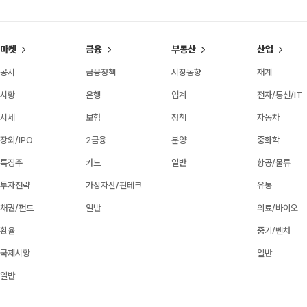
마켓
금융
부동산
산업
공시
금융정책
시장동향
재계
시황
은행
업계
전자/통신/IT
시세
보험
정책
자동차
장외/IPO
2금융
분양
중화학
특징주
카드
일반
항공/물류
투자전략
가상자산/핀테크
유통
채권/펀드
일반
의료/바이오
환율
중기/벤처
국제시황
일반
일반