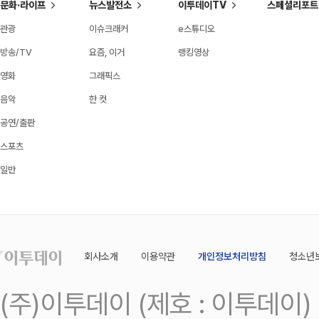
문화·라이프
뉴스발전소
이투데이TV
스페셜리포트
관광
이슈크래커
e스튜디오
방송/TV
요즘, 이거
랭킹영상
영화
그래픽스
음악
한 컷
공연/출판
스포츠
일반
회사소개
이용약관
개인정보처리방침
청소년
(주)이투데이 (제호 : 이투데이