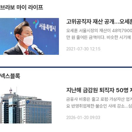
브라보 마이 라이프
고위공직자 재산 공개…오세훈 
오세훈 서울시장의 재산이 48억7900
만 원 줄어든 금액이다. 비슷한 시기
년 새 5억여 원 늘었다. 정부공직자윤리위원회는 지난 4월 1일부터 5월 1일까지 승진·임용·퇴직한
2021-07-30 12:15
전·현직 고위공직자 105명의 재산 등
넥스블록
지난해 금감원 퇴직자 50명 
금융사 비중은 줄고 로펌·가상자산 업
요 반영취업제한·불승인 사례 감소…심사 실효성 논란도 지난해 
로가 금융권 중심에서 로펌과 가상자산
2026-01-20 09:03
인원은 전년과 비슷한 수준을 유지했지