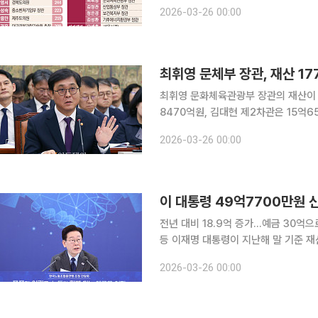
일 행정부 소속 정무직과 고위공무원단 
2026-03-26 00:00
단체장, 광역의회 의원, 시·도 교육감 
최휘영 문화체육관광부 장관의 재산이 
8470억원, 김대현 제2차관은 15억6501만원으로 확인됐
관보에 공개한 '신규·퇴직 고위공직자 
2026-03-26 00:00
전년 대비 18.9억 증가…예금 30억
등 이재명 대통령이 지난해 말 기준 재산을 49억7700만원가량 갖고 있다고 신고한 것으로 나타났
다. 정부공직자윤리위원회가 26일 공개한 ‘정기재산변동 신고사항’에 따르면 지난해 12월 31일 기
2026-03-26 00:00
준 이 대통령 본인과 가족 명의의 건물