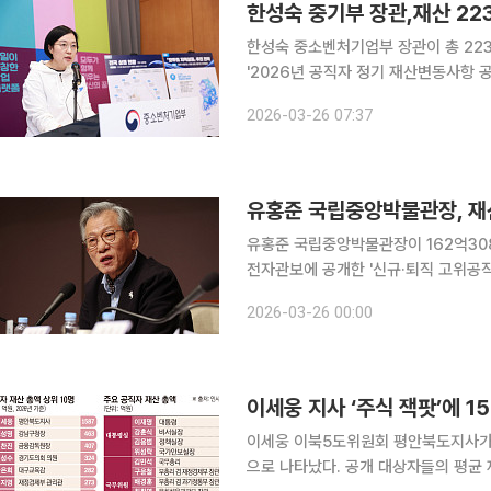
한성숙 중기부 장관,재산 22
한성숙 중소벤처기업부 장관이 총 223억원의 재산을 신
'2026년 공직자 정기 재산변동사항 공
기준으로 신고한 재산은 총 223억157만원이
2026-03-26 07:37
경기 양주시, 경기 양평군 등 본인과 
유홍준 국립중앙박물관장, 재산
유홍준 국립중앙박물관장이 162억3087만원의 재산을
전자관보에 공개한 '신규·퇴직 고위공직
울 강남구 소재 아파트(11억3900만원)를 보유했다. 유 관장의 건물 
2026-03-26 00:00
포함해 56억2700만원에 달했다. 토
이세웅 이북5도위원회 평안북도지사가 
으로 나타났다. 공개 대상자들의 평균 재산 규모는 2