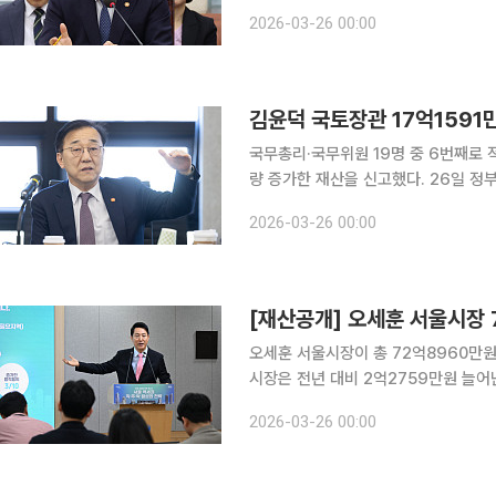
무직과 고위공무원단 가등급(1급), 국
2026-03-26 00:00
의원, 시·도 교육감 등 공개대상자 19
김윤덕 국토장관 17억1591
국무총리·국무위원 19명 중 6번째로 적어 김윤덕 국토교통부 장관이 지난해보다 2억50
량 증가한 재산을 신고했다. 26일 정부공직자윤리위원회가 공개한 2026년 공직자 정기 재산변동
사항에 따르면 김윤덕 장관이 신고한 재산은 총 17억15
2026-03-26 00:00
읍시에 2895만2000원 상당의 토지
[재산공개] 오세훈 서울시장 
오세훈 서울시장이 총 72억8960만원
시장은 전년 대비 2억2759만원 늘어난 13
자윤리위원회가 공개한 '2026년도 
2026-03-26 00:00
은 72억8960만원이다. 이는 종전 