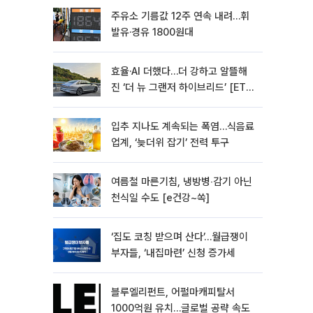
주유소 기름값 12주 연속 내려…휘
발유·경유 1800원대
효율·AI 더했다…더 강하고 알뜰해
진 ‘더 뉴 그랜저 하이브리드’ [ET의
모빌리티]
입추 지나도 계속되는 폭염…식음료
업계, ‘늦더위 잡기’ 전력 투구
여름철 마른기침, 냉방병‧감기 아닌
천식일 수도 [e건강~쏙]
‘집도 코칭 받으며 산다’…월급쟁이
부자들, ‘내집마련’ 신청 증가세
블루엘리펀트, 어펄마캐피탈서
1000억원 유치…글로벌 공략 속도