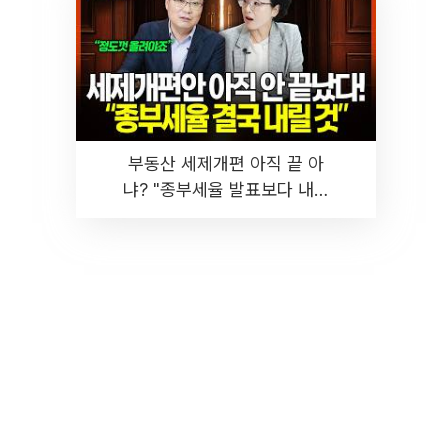
부동산 세제개편 아직 끝 아
냐? "종부세율 발표보다 내릴
것" 장기거주·양도세 전망 I 집
땅지성 I 김인만, 진미윤