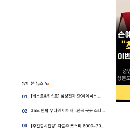
많이 본 뉴스
[베스트&워스트] 삼성전자·SK하이닉스 밀린 한 주…상상인증권은 85% 급등
01
35도 안팎 무더위 이어져…전국 곳곳 소나기 [오늘 날씨]
02
03
[주간증시전망] 다음주 코스피 6000~7000⋯“外人 수급은 정책이 변수”