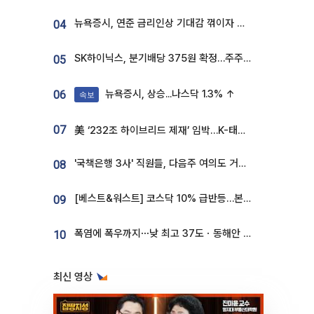
뉴욕증시, 연준 금리인상 기대감 꺾이자 상승...S&P500 사상 최고치 [종합]
04
SK하이닉스, 분기배당 375원 확정…주주환원책 9월로 앞당겨 발표
05
뉴욕증시, 상승...나스닥 1.3% ↑
06
속보
07
美 ‘232조 하이브리드 제재’ 임박…K-태양광, 불확실성 털고 날개 다나
'국책은행 3사' 직원들, 다음주 여의도 거리 나서는 까닭은
08
[베스트&워스트] 코스닥 10% 급반등…본느, 최대주주 변경 기대에 270% 폭등
09
폭염에 폭우까지⋯낮 최고 37도ㆍ동해안 강한 비 [날씨]
10
최신 영상