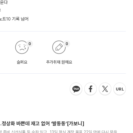
키운다
부
노트10 기록 넘어
0
0
슬퍼요
추가취재 원해요
…정상화 바쁜데 재고 없어 ‘발동동’[가보니]
준비 신선식품 등 순차 입고…13일 정식 개장 목표 22일 만에 다시 문을