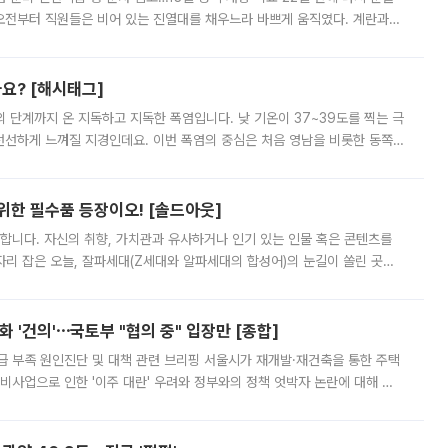
오전부터 직원들은 비어 있는 진열대를 채우느라 바쁘게 움직였다. 계란과
리를 잡기 시작했지만, 매장 곳곳엔 여전히 텅 빈 매대가 먼저 눈에 들어왔
까요? [해시태그]
’의 단계까지 온 지독하고 지독한 폭염입니다. 낮 기온이 37~39도를 찍는 극
 선선하게 느껴질 지경인데요. 이번 폭염의 중심은 처음 영남을 비롯한 동쪽
 북서풍이 산맥을 넘어 영남 쪽으로 내려오면서 뜨겁고 건조해졌는데요.
 위한 필수품 등장이오! [솔드아웃]
합니다. 자신의 취향, 가치관과 유사하거나 인기 있는 인물 혹은 콘텐츠를
'가 자리 잡은 오늘, 잘파세대(Z세대와 알파세대의 합성어)의 눈길이 쏠린 곳은
리는 공연장. 응원봉만큼이나 눈에 띄는 게 있습니다. 공연이 시작되기
 '건의'⋯국토부 "협의 중" 입장만 [종합]
급 부족 원인진단 및 대책 관련 브리핑 서울시가 재개발·재건축을 통한 주택
비사업으로 인한 '이주 대란' 우려와 정부와의 정책 엇박자 논란에 대해 정
실장은 2031년까지 31만 가구 착공 목표에 차질이 없다는 입장이나,