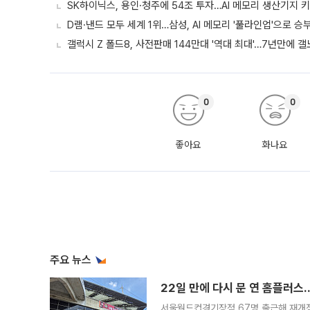
SK하이닉스, 용인·청주에 54조 투자…AI 메모리 생산기지 
D램·낸드 모두 세계 1위…삼성, AI 메모리 '풀라인업'으로 승
갤럭시 Z 폴드8, 사전판매 144만대 '역대 최대'…7년만에 갤
0
0
좋아요
화나요
주요 뉴스
22일 만에 다시 문 연 홈플러스
서울월드컵경기장점 67명 출근해 재개점 