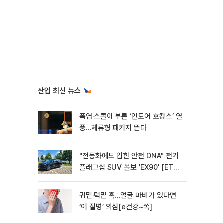
산업 최신 뉴스
폭염·스콜이 부른 ‘인도어 호캉스’ 열
풍…체류형 패키지 뜬다
"전동화에도 입힌 안전 DNA" 전기
플래그십 SUV 볼보 'EX90' [ET의
모빌리티]
귀밑·턱밑 혹…얼굴 마비가 있다면
‘이 질병’ 의심[e건강~쏙]