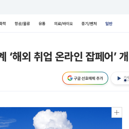
화학
항공/물류
유통
의료/바이오
중기/벤처
일반
계 ‘해외 취업 온라인 잡페어’ 
기사
구글 선호매체 추가