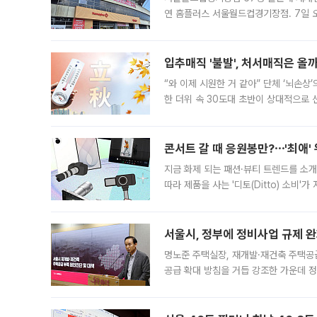
연 홈플러스 서울월드컵경기장점. 7일 
우유, 과일 같은 신선식품이 차근차근 자
입추매직 '불발', 처서매직은 올
“와 이제 시원한 거 같아” 단체 ‘뇌손상
한 더위 속 30도대 초반이 상대적으로
지역에 있었습니다. 7월 말에는 서풍과
콘서트 갈 때 응원봉만?⋯'최애'
지금 화제 되는 패션·뷰티 트렌드를 소개
따라 제품을 사는 '디토(Ditto) 소비
어디일까요? 아이돌 콘서트 시작을 기다
서울시, 정부에 정비사업 규제 완화
명노준 주택실장, 재개발·재건축 주택공
공급 확대 방침을 거듭 강조한 가운데 정
면 반박하고 나섰다. 명노준 서울시 주택