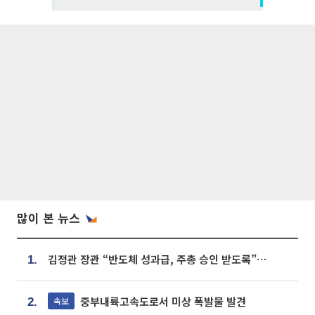
많이 본 뉴스
김정관 장관 “반도체 성과급, 주총 승인 받도록”…상법·자본시장법 개정 시사
1.
중부내륙고속도로서 미상 폭발물 발견
속보
2.