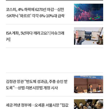
코스피, 4% 하락에 6270선 마감…삼전
·SK하닉 '와르르' 각각 6%·10%대 급락
ISA 계좌, 5년마다 깨라고요? [이슈크래
커]
김정관 장관 “반도체 성과급, 주총 승인 받
도록”…상법·자본시장법 개정 시사
세금 꺼낸 정부에…오세훈 서울시장 “집값