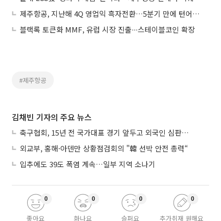
제주항공, 지난해 4Q 영업익 흑자전환…5분기 만에 턴어라운드
블랙록 토큰화 MMF, 유럽 시장 진출∙∙∙스테이블코인 확장
#제주항공
김채빈 기자의 주요 뉴스
축구협회, 15년 전 국가대표 경기 앞두고 외국인 심판에 ‘성접대’
외교부, 홍해·아덴만 상황점검회의 "韓 선박 안전 총력“
입추에도 39도 폭염 계속…일부 지역 소나기
0
0
0
0
좋아요
화나요
슬퍼요
추가취재 원해요