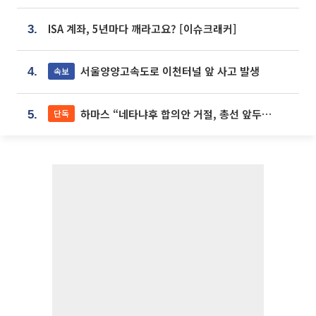
ISA 계좌, 5년마다 깨라고요? [이슈크래커]
3.
서울양양고속도로 이천터널 앞 사고 발생
속보
4.
하마스 “네타냐후 합의안 거절, 총선 앞두고 시간 끌기”
단독
5.