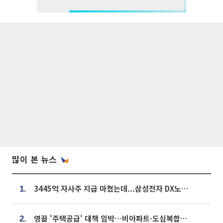
많이 본 뉴스
3445억 자사주 지급 마쳤는데...삼성전자 DX노조, 뒤늦은 '떼쓰기 집회'
1.
영끌 '주택공급' 대책 임박⋯비아파트·도심복합까지 총동원
2.