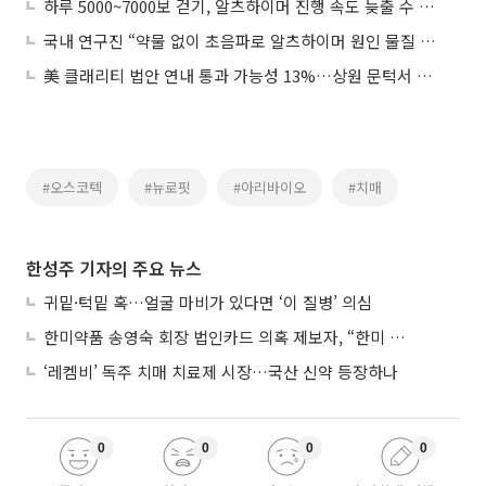
하루 5000~7000보 걷기, 알츠하이머 진행 속도 늦출 수 있어
국내 연구진 “약물 없이 초음파로 알츠하이머 원인 물질 65% 제거”
美 클래리티 법안 연내 통과 가능성 13%…상원 문턱서 제동
#오스코텍
#뉴로핏
#아리바이오
#치매
한성주 기자의 주요 뉴스
귀밑·턱밑 혹…얼굴 마비가 있다면 ‘이 질병’ 의심
한미약품 송영숙 회장 법인카드 의혹 제보자, “한미 잘 되기 바라는 마음”
‘레켐비’ 독주 치매 치료제 시장…국산 신약 등장하나
0
0
0
0