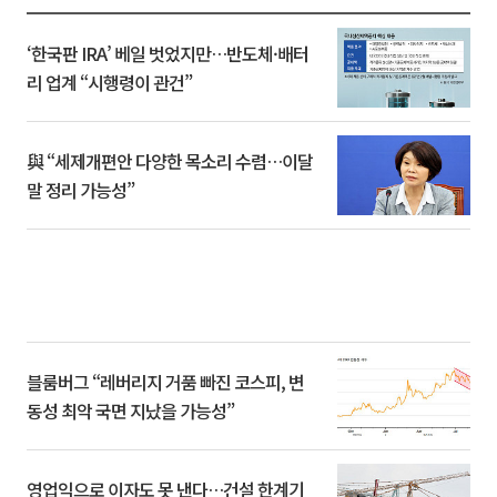
‘한국판 IRA’ 베일 벗었지만…반도체·배터
리 업계 “시행령이 관건”
與 “세제개편안 다양한 목소리 수렴…이달
말 정리 가능성”
블룸버그 “레버리지 거품 빠진 코스피, 변
동성 최악 국면 지났을 가능성”
영업익으로 이자도 못 낸다…건설 한계기