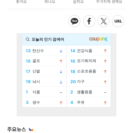
좋아요
화나요
슬퍼요
추가취재 원해요
주요뉴스