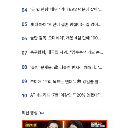
'굿 윌 헌팅' 배우 "기아 EV2 덕분에 살아"…교통사고 후 안전성 극찬
04
05
李대통령 “청년이 결혼 망설이는 일 없어야...제도상 불이익 조사”
놀란 감독 '오디세이', 개봉 4일 만에 100만 돌파⋯'왕사남' 보다 빠르다
06
축구협회, 대국민 사과…"압수수색·카드 논란 사죄, 강도 높은 쇄신"
07
08
'불명' 문세윤, 故 터틀맨 빈자리 채웠다…'거북이' 눈물의 최종 우승
09
추미애 "우리 목표는 연대"…故 강일출 할머니 흉상 제막
AT마드리드 ‘7번’ 이강인 “120% 쏟겠다”⋯시메오네 감독 “필요한 선수”
10
최신 영상