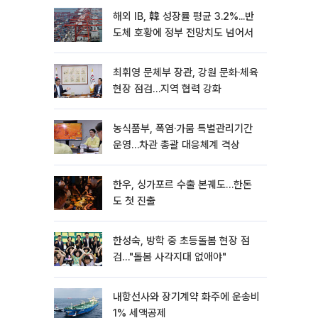
해외 IB, 韓 성장률 평균 3.2%...반
도체 호황에 정부 전망치도 넘어서
최휘영 문체부 장관, 강원 문화·체육
현장 점검…지역 협력 강화
농식품부, 폭염·가뭄 특별관리기간
운영…차관 총괄 대응체계 격상
한우, 싱가포르 수출 본궤도…한돈
도 첫 진출
한성숙, 방학 중 초등돌봄 현장 점
검…"돌봄 사각지대 없애야"
내항선사와 장기계약 화주에 운송비
1% 세액공제