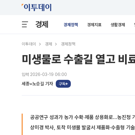
경제
경제정책
경제지표
생활경제
이투데이
경제
경제정책
미생물로 수출길 열고 비
입력 2026-03-19 06:00
세종=노승길 기자
구독
공공연구 성과가 농가 수확·제품 상용화로…농진청 
상미경 박사, 토착 미생물 발굴서 제품화·수출형 기