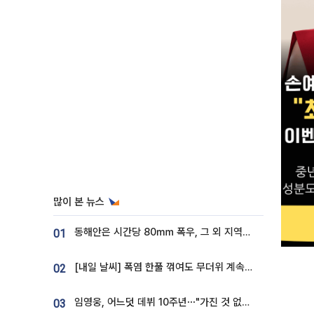
많이 본 뉴스
동해안은 시간당 80㎜ 폭우, 그 외 지역은 폭염…‘극과 극 날씨’
01
[내일 날씨] 폭염 한풀 꺾여도 무더위 계속⋯동해안 이틀 연속 비
02
임영웅, 어느덧 데뷔 10주년⋯"가진 것 없던 시절, 내 앞엔 20명의 팬뿐"
03