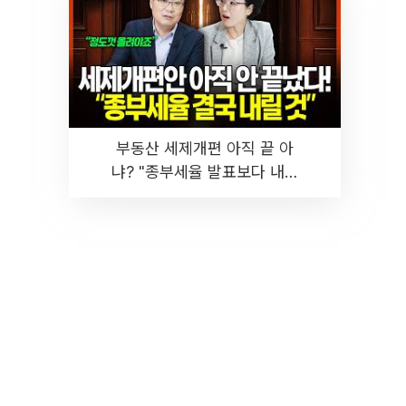
부동산 세제개편 아직 끝 아
냐? "종부세율 발표보다 내릴
것" 장기거주·양도세 전망 I 집
땅지성 I 김인만, 진미윤