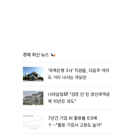
경제 최신 뉴스
'국책은행 3사' 직원들, 다음주 여의
도 거리 나서는 까닭은
나라살림硏 "검증 안 된 생산세액공
제 10년은 과도"
7년간 기업 AI 활용률 6.5배
↑⋯"활용 기업서 고용도 늘어"