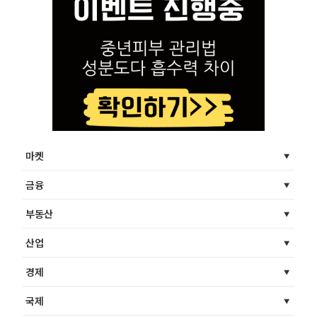
마켓
금융
부동산
산업
경제
국제