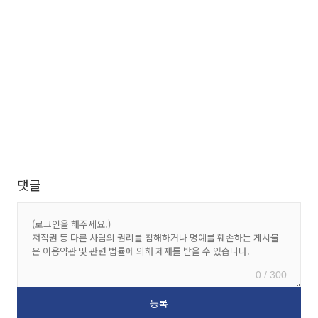
댓글
0 / 300