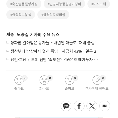
#축산물품질평가원
#인공지능품질평가장비
#돼지도체
#영상정보분석
#삼겹살지방비율
세종=노승길 기자의 주요 뉴스
양파밭 갈아엎은 농가들…내년엔 마늘로 ‘재배 쏠림’
생산부터 밥상까지 덮친 폭염…시금치 43%ㆍ열무 28% 급등
용인·호남 반도체 산단 ‘속도전’…1600조 메가투자 이행 총력
0
0
0
0
좋아요
화나요
슬퍼요
추가취재 원해요