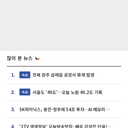
많이 본 뉴스
전북 완주 삼례읍 공장서 화재 발생
속보
1.
서울도 '40도'…오늘 노원 40.2도 기록
속보
2.
SK하이닉스, 용인·청주에 54조 투자…AI 메모리 생산기지 키운다
3.
'2TV 생생정보' 오늘방송맛집- 배우 강성진 단골! 쌀국수ㆍ푸팟퐁 커리 맛집 '블○○○'
4.