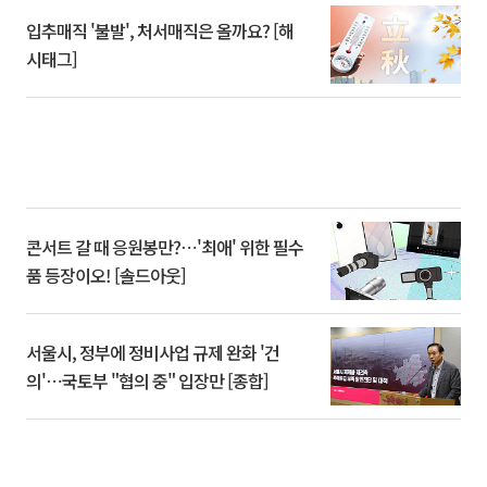
입추매직 '불발', 처서매직은 올까요? [해
시태그]
콘서트 갈 때 응원봉만?⋯'최애' 위한 필수
품 등장이오! [솔드아웃]
서울시, 정부에 정비사업 규제 완화 '건
의'⋯국토부 "협의 중" 입장만 [종합]