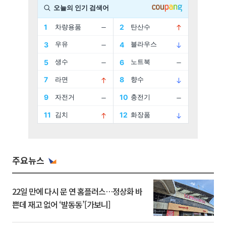
주요뉴스
22일 만에 다시 문 연 홈플러스…정상화 바
쁜데 재고 없어 ‘발동동’[가보니]