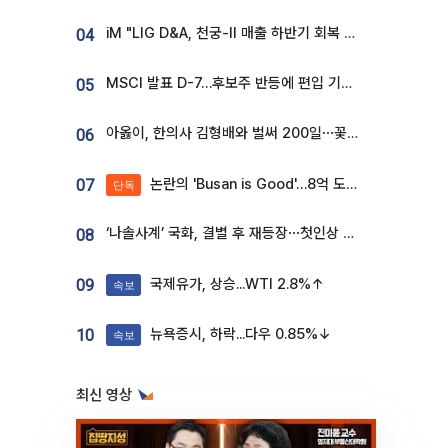
iM "LIG D&A, 천궁-II 매출 하반기 회복 전망…방산 톱픽 유지"
04
MSCI 발표 D-7…후보주 반등에 편입 기대 재점화
05
아옳이, 한의사 김형배와 벌써 200일⋯꽃다발 들고 "프러포즈 아냐"
06
논란의 'Busan is Good'…8억 도시브랜드, 용산 대통령실 CI 업체가 수행
07
단독
‘나솔사계’ 국화, 결별 후 재등장⋯첫인상 투표 휩쓸고 ‘인기녀’ 등극
08
국제유가, 상승...WTI 2.8%↑
09
속보
뉴욕증시, 하락...다우 0.85%↓
10
속보
최신 영상