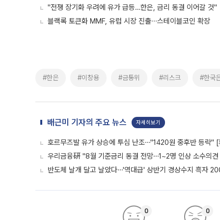
"전쟁 장기화 우려에 유가 급등…한은, 금리 동결 이어갈 것"
블랙록 토큰화 MMF, 유럽 시장 진출∙∙∙스테이블코인 확장
#한은
#이창용
#금통위
#리스크
#한국
배근미 기자의 주요 뉴스
자세히보기
호르무즈발 유가 상승에 투심 난조⋯"1420원 중후반 등락" 
우리금융硏 "8월 기준금리 동결 전망⋯1~2명 인상 소수의견 
반도체 날개 달고 날았다⋯'역대급' 상반기 경상수지 흑자 20
0
0