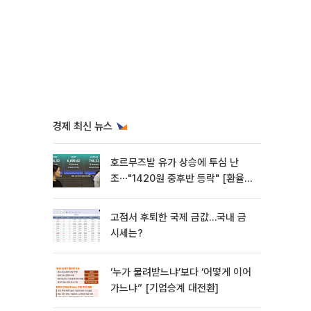
경제 최신 뉴스
호르무즈발 유가 상승에 투심 난
조⋯"1420원 중후반 등락" [환율전
망]
고점서 후퇴한 국제 금값…국내 금
시세는?
‘누가 물려받느냐’보다 ‘어떻게 이어
가느냐” [기업승계 대전환]