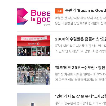
논란의 'Busan is Go
단독
박형준 전 부산시장 재임 당시 추진된 부산
용산 대통령실 상징체계(CI) 개발에 참
도시브랜드 사업이 공개 이후 시민 공감
2000억 수혈받은 홈플러스 ‘오늘
67개 핵심 점포 재가동 위한 빌드업..
소 인력·압축 매장으로 운영…회생 가능성
영업을 시작한다. 핵심 점포 67개에는 
'입추'에도 39도⋯수도권ㆍ강원
절기상 가을의 시작을 알리는 ‘입추’이자
에 따르면 이날 북태평양고기압의 영향으
도, 낮 최고기온은 31~39도로, 전국
"인허가 나도 삽 못 뜬다"…자금
경기도 동두천시 송내동의 한 아파트 개