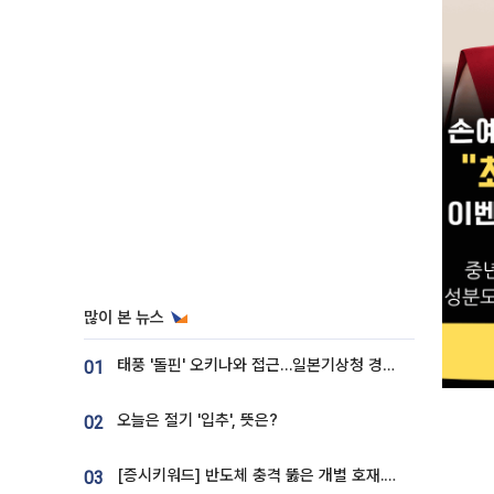
많이 본 뉴스
태풍 '돌핀' 오키나와 접근…일본기상청 경로 업데이트
01
오늘은 절기 '입추', 뜻은?
02
[증시키워드] 반도체 충격 뚫은 개별 호재...포스코퓨처엠·에코프로·한화솔루션 '눈길'
03