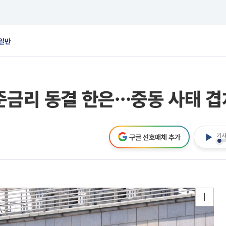
일반
준금리 동결 한은⋯중동 사태 겹
기사
구글 선호매체 추가