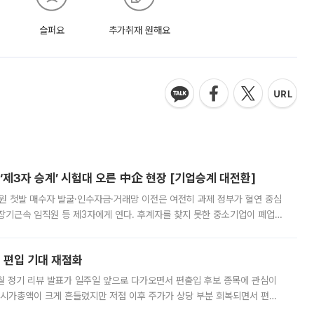
슬퍼요
추가취재 원해요
제3자 승계’ 시험대 오른 中企 현장 [기업승계 대전환]
지원 첫발 매수자 발굴·인수자금·거래망 이전은 여전히 과제 정부가 혈연 중심
장기근속 임직원 등 제3자에게 연다. 후계자를 찾지 못한 중소기업이 폐업
해 기술과 일자리를 남기도록 하겠다는 취지다. 다만 세금 감면만으로 거래를
에 편입 기대 재점화
월 정기 리뷰 발표가 일주일 앞으로 다가오면서 편출입 후보 종목에 관심이
 시가총액이 크게 흔들렸지만 저점 이후 주가가 상당 부분 회복되면서 편입
다시 부각되고 있다. 7일 금융투자업계에 따르면 MSCI는 한국시간으로 오는