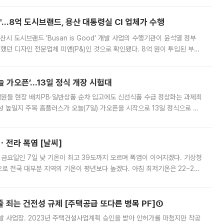
od'…8억 도시브랜드, 용산 대통령실 CI 업체가 수행
시 도시브랜드 ‘Busan is Good’ 개발 사업의 수행기관이 윤석열 정부
여했던 디자인 전문업체 피앤(P&)인 것으로 확인됐다. 8억 원이 투입된 부산
 부족과 디자인 정체성 논란에 휩싸였던 만큼, 사업 선정 과정과 결과물에
 가오픈’...13일 정식 개장 시험대
.직원들 현장 배치PB·일반상품 순차 입고에도 신선식품 수급 정상화는 과제최
 높일지 주목 홈플러스가 오늘(7일) 가오픈을 시작으로 13일 정식으로 재
직원들이 현장 배치되고, PB 상품과 함께 일반 상품 납품도 순차적으로 진행
ㆍ전라 폭염 [날씨]
 금요일인 7일 낮 기온이 최고 39도까지 오르며 폭염이 이어지겠다. 기상청
로 전국 대부분 지역의 기온이 평년보다 높겠다. 아침 최저기온은 22~27
 대부분 지역에 폭염특보가 발효된 가운데 최고체감온도는 35도 안팎까지 올라
줄 죄는 건전성 규제 [주택공급 또다른 병목 PF]①
발 사업장. 2023년 주택건설사업계획 승인을 받아 인허가를 마쳤지만 착공