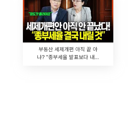
부동산 세제개편 아직 끝 아
냐? "종부세율 발표보다 내릴
것" 장기거주·양도세 전망 I 집
땅지성 I 김인만, 진미윤