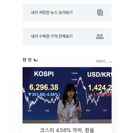
내가 저장한 뉴스 모아보기
내가 구독한 기자 전체보기
한 컷
코스피 4.58% 하락, 환율