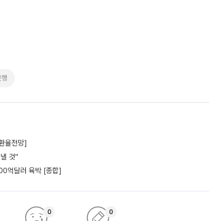
은행
[환율전망]
낼 것"
00억달러 육박 [종합]
0
0