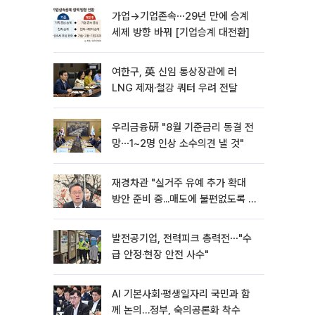
가업→기업존속⋯29년 만에 승계
세제 방향 바꿔 [기업승계 대전환]
여한구, 英 신임 통상장관에 러
LNG 제재·철강 쿼터 우려 전달
우리금융硏 "8월 기준금리 동결 전
망⋯1~2명 인상 소수의견 낼 것"
재경차관 "실거주 유예 추가 확대
방안 준비 중...매도에 불편없도록 노
력"
발전공기업, 전력피크 총력전⋯"수
급 안정·현장 안전 사수"
AI 기본사회·평생일자리 국민과 함
께 논의…정부, 숙의공론화 착수