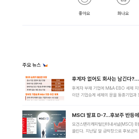
좋아요
화나요
주요 뉴스
후계자 없어도 회사는 남긴다?…‘
후계자 부재 기업에 M&A·EBO 세제 
이던 기업승계 세제의 문을 동종기업과 
대신 M&A나 임직원 인수(EBO)를 통
늘
MSCI 발표 D-7…후보주 반등
모건스탠리캐피털인터내셔널(MSCI) 8
쏠린다. 지난달 말 급락장으로 후보군의
가능성과 지수 추종 자금 유입 기대가 