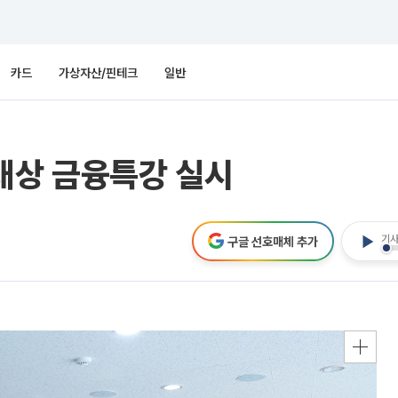
카드
가상자산/핀테크
일반
대상 금융특강 실시
기사
구글 선호매체 추가