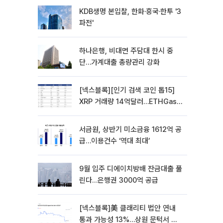
KDB생명 본입찰, 한화·흥국·한투 '3
파전'
하나은행, 비대면 주담대 한시 중
단…가계대출 총량관리 강화
[넥스블록][인기 검색 코인 톱15]
XRP 거래량 14억달러…ETHGas
급등·Bless 급락…고변동 알트 부각
서금원, 상반기 미소금융 1612억 공
급…이용건수 ‘역대 최대’
9월 입주 디에이치방배 잔금대출 풀
린다…은행권 3000억 공급
[넥스블록]美 클래리티 법안 연내
통과 가능성 13%…상원 문턱서 제