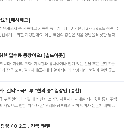
리를 잡기 시작했지만, 매장 곳곳엔 여전히 텅 빈 매대가 먼저 눈에 들어왔
까요? [해시태그]
’의 단계까지 온 지독하고 지독한 폭염입니다. 낮 기온이 37~39도를 찍는 극
 선선하게 느껴질 지경인데요. 이번 폭염의 중심은 처음 영남을 비롯한 동쪽
 북서풍이 산맥을 넘어 영남 쪽으로 내려오면서 뜨겁고 건조해졌는데요.
 위한 필수품 등장이오! [솔드아웃]
합니다. 자신의 취향, 가치관과 유사하거나 인기 있는 인물 혹은 콘텐츠를
'가 자리 잡은 오늘, 잘파세대(Z세대와 알파세대의 합성어)의 눈길이 쏠린 곳은
리는 공연장. 응원봉만큼이나 눈에 띄는 게 있습니다. 공연이 시작되기
 '건의'⋯국토부 "협의 중" 입장만 [종합]
급 부족 원인진단 및 대책 관련 브리핑 서울시가 재개발·재건축을 통한 주택
비사업으로 인한 '이주 대란' 우려와 정부와의 정책 엇박자 논란에 대해 정
실장은 2031년까지 31만 가구 착공 목표에 차질이 없다는 입장이나,
·광양 40.2도…전국 '펄펄'