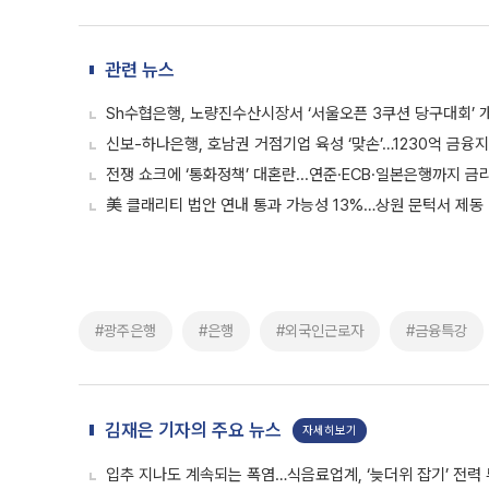
관련 뉴스
Sh수협은행, 노량진수산시장서 ‘서울오픈 3쿠션 당구대회’ 
신보-하나은행, 호남권 거점기업 육성 ‘맞손’…1230억 금융
전쟁 쇼크에 ‘통화정책’ 대혼란...연준·ECB·일본은행까지 금
美 클래리티 법안 연내 통과 가능성 13%…상원 문턱서 제동
#광주은행
#은행
#외국인근로자
#금융특강
김재은 기자의 주요 뉴스
자세히보기
입추 지나도 계속되는 폭염…식음료업계, ‘늦더위 잡기’ 전력