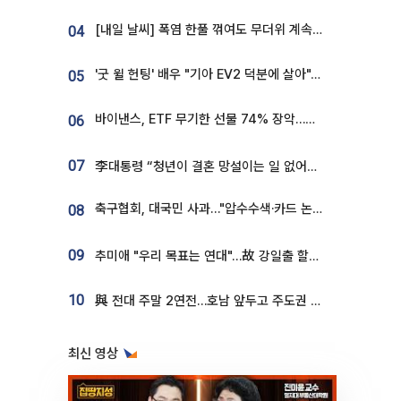
[내일 날씨] 폭염 한풀 꺾여도 무더위 계속⋯동해안 이틀 연속 비
04
'굿 윌 헌팅' 배우 "기아 EV2 덕분에 살아"…교통사고 후 안전성 극찬
05
바이낸스, ETF 무기한 선물 74% 장악…한국 레버리지 ETF 거래 급증 [e가상자산]
06
07
李대통령 “청년이 결혼 망설이는 일 없어야...제도상 불이익 조사”
축구협회, 대국민 사과…"압수수색·카드 논란 사죄, 강도 높은 쇄신"
08
09
추미애 "우리 목표는 연대"…故 강일출 할머니 흉상 제막
10
與 전대 주말 2연전…호남 앞두고 주도권 다툼
최신 영상