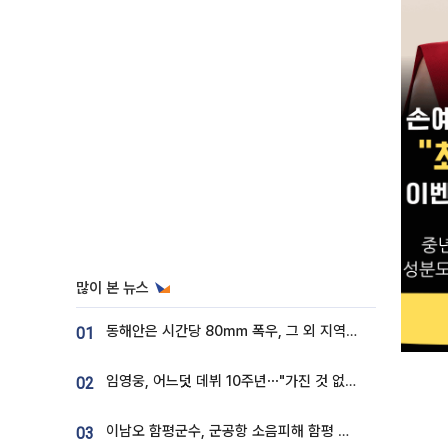
많이 본 뉴스
동해안은 시간당 80㎜ 폭우, 그 외 지역은 폭염…‘극과 극 날씨’
01
임영웅, 어느덧 데뷔 10주년⋯"가진 것 없던 시절, 내 앞엔 20명의 팬뿐"
02
이남오 함평군수, 군공항 소음피해 함평 보상 요구
03