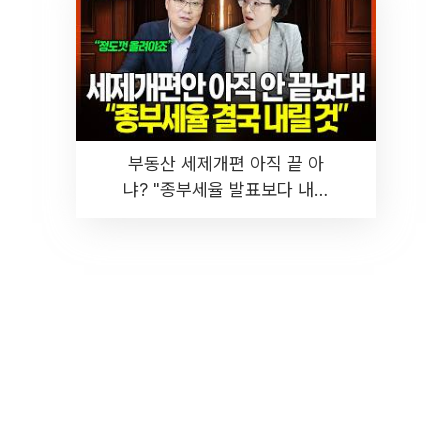
부동산 세제개편 아직 끝 아
냐? "종부세율 발표보다 내릴
것" 장기거주·양도세 전망 I 집
땅지성 I 김인만, 진미윤