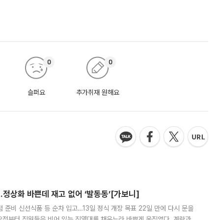
0
0
슬퍼요
추가취재 원해요
…정상화 바쁜데 재고 없어 ‘발동동’[가보니]
준비 신선식품 등 순차 입고…13일 정식 개장 목표 22일 만에 다시 문을
오전부터 직원들은 비어 있는 진열대를 채우느라 바쁘게 움직였다. 계란과