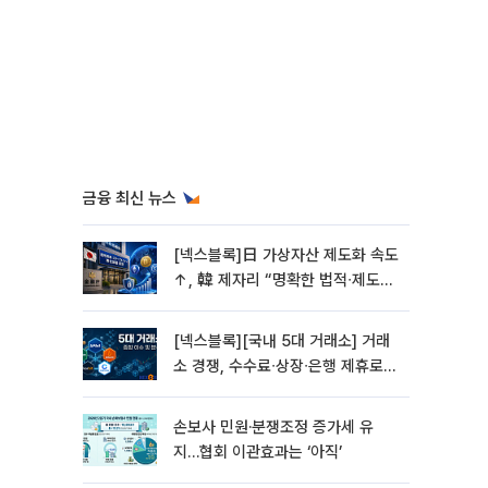
금융 최신 뉴스
[넥스블록]日 가상자산 제도화 속도
↑, 韓 제자리 “명확한 법적∙제도적
기반 마련 시급”
[넥스블록][국내 5대 거래소] 거래
소 경쟁, 수수료∙상장∙은행 제휴로
옮겨 붙었다
손보사 민원·분쟁조정 증가세 유
지…협회 이관효과는 ‘아직’