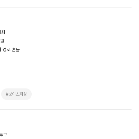
개최
지원
리 경로 흔들
#보이스피싱
 투구