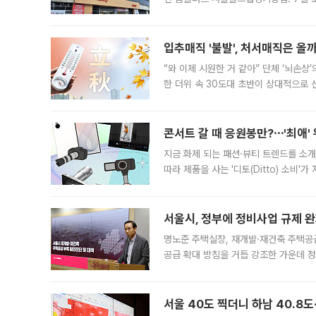
우유, 과일 같은 신선식품이 차근차근 자
입추매직 '불발', 처서매직은 올
“와 이제 시원한 거 같아” 단체 ‘뇌손상
한 더위 속 30도대 초반이 상대적으로
지역에 있었습니다. 7월 말에는 서풍과
콘서트 갈 때 응원봉만?⋯'최애'
지금 화제 되는 패션·뷰티 트렌드를 소개
따라 제품을 사는 '디토(Ditto) 소비
어디일까요? 아이돌 콘서트 시작을 기다
서울시, 정부에 정비사업 규제 완화
명노준 주택실장, 재개발·재건축 주택공
공급 확대 방침을 거듭 강조한 가운데 정
면 반박하고 나섰다. 명노준 서울시 주택
서울 40도 찍더니 하남 40.8도