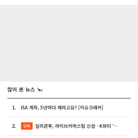
많이 본 뉴스
ISA 계좌, 5년마다 깨라고요? [이슈크래커]
1.
실리콘투, 라이브커머스팀 신설…K뷰티 ‘글로벌 판매망’ 확대[K뷰티 라방戰]
단독
2.