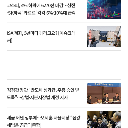
코스피, 4% 하락에 6270선 마감…삼전
·SK하닉 '와르르' 각각 6%·10%대 급락
ISA 계좌, 5년마다 깨라고요? [이슈크래
커]
김정관 장관 “반도체 성과급, 주총 승인 받
도록”…상법·자본시장법 개정 시사
세금 꺼낸 정부에…오세훈 서울시장 “집값
해법은 공급” [종합]