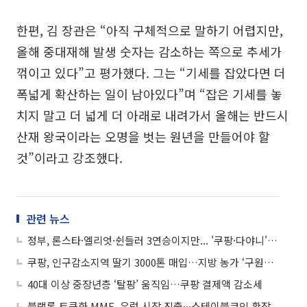
한편, 김 장관은 “아직 구체적으로 말하기 어렵지만,
올해 중대재해 발생 숫자는 감소하는 쪽으로 추세가
꺾이고 있다”고 평가했다. 그는 “기세를 잡았다면 더
폭넓게 확산하는 일이 남아있다”며 “잡은 기세를 놓
치지 말고 더 넓게 더 아래로 내려가서 올해는 반드시
산재 왕국이라는 오명을 벗는 원년을 만들어야 할
것”이라고 강조했다.
관련 뉴스
정부, 론스타·엘리엇·쉰들러 3연승이지만... '쿠팡·다야니' ISDS 리스크 여전
쿠팡, 인구감소지역 딸기 3000톤 매입…지방 농가 ‘구원투수’ 자처
40대 이상 중장년층 ‘탈팡’ 움직임…쿠팡 결제액 감소세
블랙록 토큰화 MMF, 유럽 시장 진출∙∙∙스테이블코인 확장