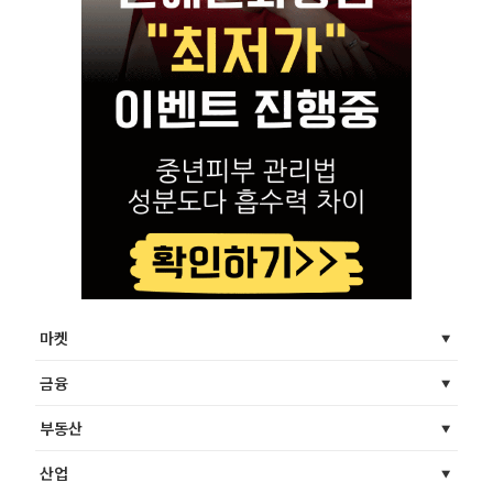
마켓
금융
부동산
산업