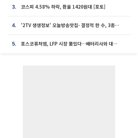
코스피 4.58% 하락, 환율 1420원대 [포토]
3.
'2TV 생생정보' 오늘방송맛집- 결정적 한 수, 3종 메밀면! 메밀 소바 맛집 '의○○○○'
4.
포스코퓨처엠, LFP 시장 뚫었다…배터리사와 대규모 장기 공급 합의
5.