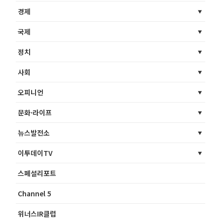
경제
국제
정치
사회
오피니언
문화·라이프
뉴스발전소
이투데이TV
스페셜리포트
Channel 5
위너스IR클럽