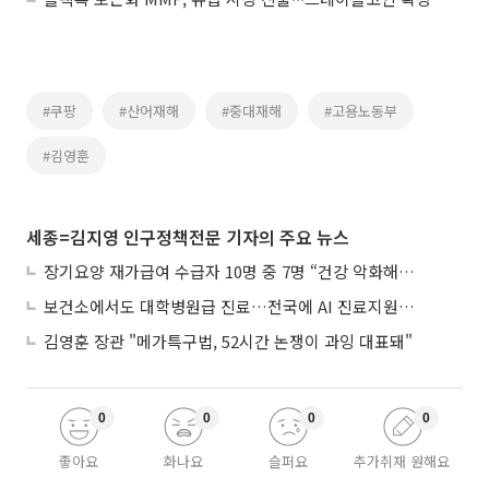
#쿠팡
#산어재해
#중대재해
#고용노동부
#김영훈
세종=김지영 인구정책전문 기자의 주요 뉴스
장기요양 재가급여 수급자 10명 중 7명 “건강 악화해도 집에서”
보건소에서도 대학병원급 진료…전국에 AI 진료지원도구 보급
김영훈 장관 "메가특구법, 52시간 논쟁이 과잉 대표돼"
0
0
0
0
좋아요
화나요
슬퍼요
추가취재 원해요