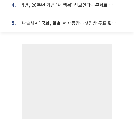
빅뱅, 20주년 기념 '새 뱅봉' 선보인다⋯콘서트 앞두고 팝업 개최
4.
‘나솔사계’ 국화, 결별 후 재등장⋯첫인상 투표 휩쓸고 ‘인기녀’ 등극
5.