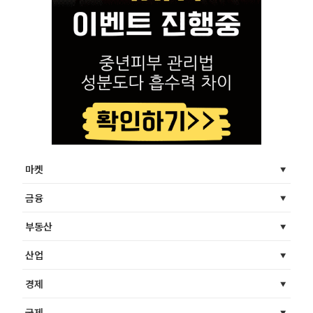
마켓
금융
부동산
산업
경제
국제