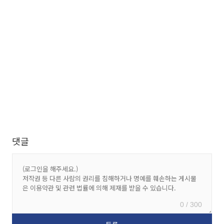
댓글
0 / 300