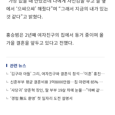
“가장 없을 때 만났는데 나에게 자신감을 주고 늘 옆
에서 ‘으쌰으쌰’ 해줬다”며 “그래서 지금의 내가 있는
것 같다”고 밝혔다.
홍승범은 2년째 여자친구의 집에서 동거 중이며 올
가을 결혼을 앞두고 있다고 전했다.
관련 뉴스
'김구라 아들' 그리, 여자친구와 결혼식 참석⋯'이혼' 홍진경 "외로워 죽겠다"
신혼부부 평균 결혼비용 3억8000만원…집 마련에 85% 쓴다
'사당귀' 양준혁 장인, 딸 부부 19살 차에 눈물⋯"아빠 같은 사람이랑 결혼하고 싶냐"
‘경험 無도 환영’ 첫 일자리 도전 설명서