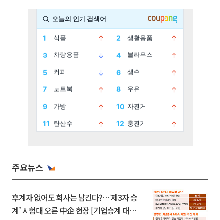
주요뉴스
후계자 없어도 회사는 남긴다?…‘제3자 승
계’ 시험대 오른 中企 현장 [기업승계 대전