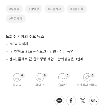
#홍승범
#권영경
#이혼사유
#결혼지옥
#특종세상
노희주 기자의 주요 뉴스
NEW 피서지
'입추'에도 39도⋯수도권ㆍ강원ㆍ전라 폭염
젠지, 풀세트 끝 한화생명 제압⋯한화생명은 3연패 수렁
0
0
0
0
좋아요
화나요
슬퍼요
추가취재 원해요