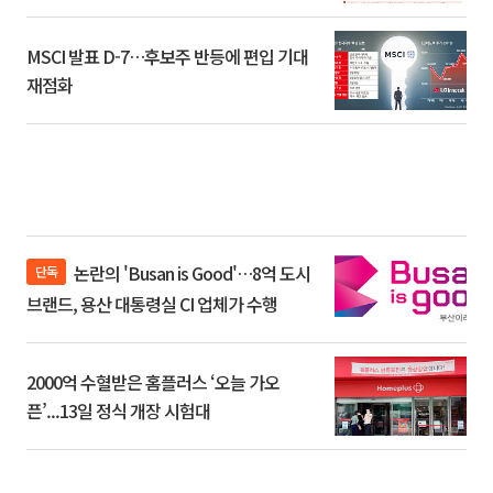
환]
MSCI 발표 D-7…후보주 반등에 편입 기대
재점화
논란의 'Busan is Good'…8억 도시
단독
브랜드, 용산 대통령실 CI 업체가 수행
2000억 수혈받은 홈플러스 ‘오늘 가오
픈’...13일 정식 개장 시험대