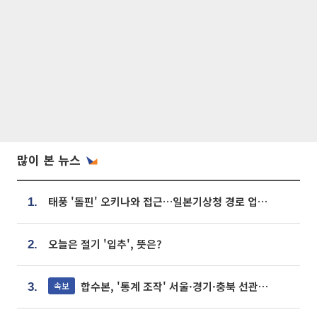
많이 본 뉴스
태풍 '돌핀' 오키나와 접근…일본기상청 경로 업데이트
1.
오늘은 절기 '입추', 뜻은?
2.
합수본, '통계 조작' 서울·경기·충북 선관위 등 추가 압수수색
속보
3.