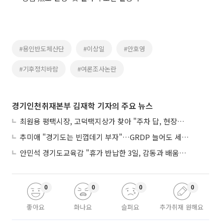
#용인반도체산단
#이상일
#안호영
#기후정치바람
#여론조사논란
경기인천취재본부 김재학 기자의 주요 뉴스
최원용 평택시장, 고덕택지상가 찾아 "주차 답, 현장에 있다"
추미애 "경기도는 빈껍데기 부자"…GRDP 늘어도 세입은 그대로
안민석 경기도교육감 "휴가 반납한 3일, 감동과 배움이었다"
0
0
0
0
좋아요
화나요
슬퍼요
추가취재 원해요