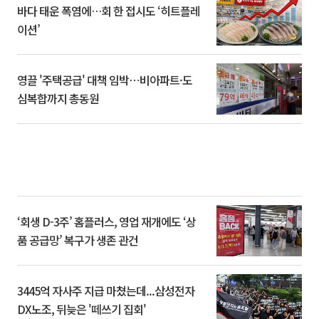
바다 태운 폭염에…회 한 접시도 ‘히트플레
이션’
영끌 '주택공급' 대책 임박⋯비아파트·도
심복합까지 총동원
‘회생 D-3주’ 홈플러스, 영업 재개에도 ‘상
품 공급망’ 복구가 생존 관건
3445억 자사주 지급 마쳤는데...삼성전자
DX노조, 뒤늦은 '떼쓰기 집회'