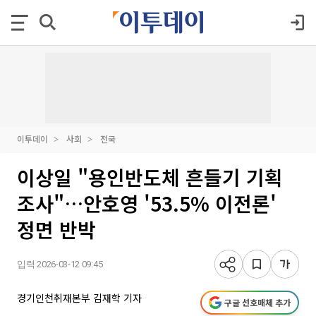
이투데이
사회
전국
이상일 "용인반도체 흔들기 기획
조사"…안호영 '53.5% 이전론'
정면 반박
입력 2026-03-12 09:45
경기인천취재본부 김재학 기자
구글 선호매체 추가