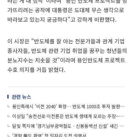
라는 게 내 짐작"이라며 "용인 반도체 프로젝트를 망
가뜨리려는 공작에 대통령은 도대체 무슨 생각으로
바라보고 있는지 궁금하다"고 강하게 비판했다.
이 시장은 "반도체를 잘 아는 전문가들과 관계 기업
종사자들, 반도체 관련 기업 취업을 꿈꾸는 청년들의
분노지수는 치솟을 것"이라며 용인반도체 프로젝트
수호 의지를 거듭 밝혔다.
관련 뉴스
용인특례시 '비전 2040' 확정… 반도체 1000조 투자 발판, 글로벌 첨단도시 로드맵 짠다
이상일 "송전선로·이전론은 반도체 생태계 모르는 주장···여론몰이로 국가경쟁력 약화"
달빛 쪽지에 '경기남부광역철도ㆍ신봉동백선 신설' 새긴 이상일..."반도체 흔들리면 철도도 흔들린다.시민이 막아달라"
‘경험 無도 환영’ 첫 일자리 도전 설명서