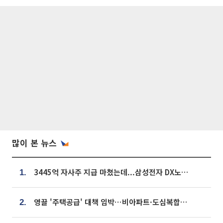
많이 본 뉴스
3445억 자사주 지급 마쳤는데...삼성전자 DX노조, 뒤늦은 '떼쓰기 집회'
1.
영끌 '주택공급' 대책 임박⋯비아파트·도심복합까지 총동원
2.