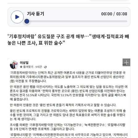
기사 듣기
00:00 / 03:08
'기후정치바람' 유도질문 구조 공개 해부…"생태계·집적효과 빼
놓은 나쁜 조사, 표 위한 술수"