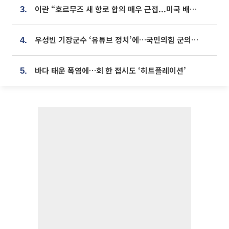
이란 “호르무즈 새 항로 합의 매우 근접...미국 배상 먼저”
3.
우성빈 기장군수 ‘유튜브 정치’에…국민의힘 군의원들 집단 반발
4.
바다 태운 폭염에…회 한 접시도 ‘히트플레이션’
5.