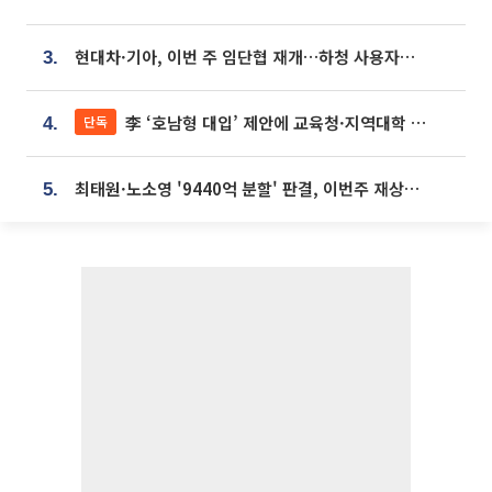
현대차·기아, 이번 주 임단협 재개…하청 사용자성 재심도 ‘변수’
3.
李 ‘호남형 대입’ 제안에 교육청·지역대학 서·논술형 입시 연계 '착수'
단독
4.
최태원·노소영 '9440억 분할' 판결, 이번주 재상고 여부 주목
5.