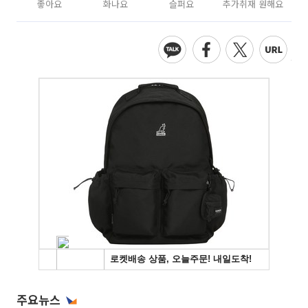
좋아요
화나요
슬퍼요
추가취재 원해요
주요뉴스