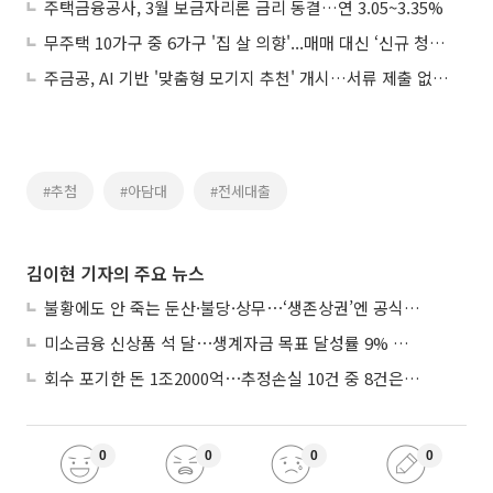
주택금융공사, 3월 보금자리론 금리 동결…연 3.05~3.35%
무주택 10가구 중 6가구 '집 살 의향'...매매 대신 ‘신규 청약’ 선호
주금공, AI 기반 '맞춤형 모기지 추천' 개시…서류 제출 없이 이용
#추첨
#아담대
#전세대출
김이현 기자의 주요 뉴스
불황에도 안 죽는 둔산·불당·상무⋯‘생존상권’엔 공식 있었다
미소금융 신상품 석 달⋯생계자금 목표 달성률 9% 그쳐
회수 포기한 돈 1조2000억⋯추정손실 10건 중 8건은 기업대출
0
0
0
0