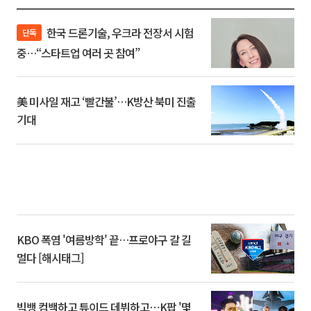
한국 드론기술, 우크라 전장서 시험
단독
중…“스타트업 여러 곳 참여”
美 미사일 재고 ‘빨간불’…K방산 북미 진출
기대
KBO 폭염 '여름방학' 끝…프로야구 갈 길
멀다 [해시태그]
빅뱅 컴백하고 튜이드 데뷔하고⋯K팝 '몇