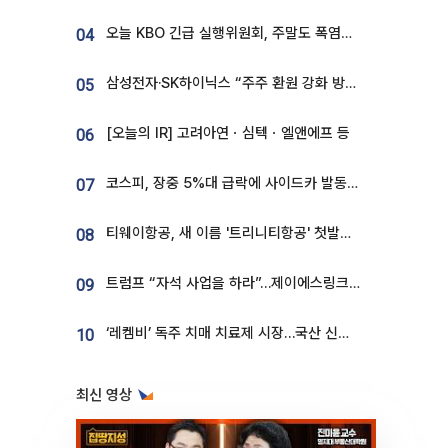
오늘 KBO 긴급 실행위원회, 주말도 폭염취소 될까
04
삼성전자·SK하이닉스 “주주 환원 강화 방안 마련”
05
[오늘의 IR] 고려아연ㆍ심텍ㆍ엘앤에프 등
06
코스피, 장중 5%대 급락에 사이드카 발동…삼성·SK 동반 폭락
07
티웨이항공, 새 이름 '트리니티항공' 첫발…SSC 전략 본격화
08
트럼프 “자석 사업을 하라”…제이에스링크, 비중국 영구자석 공급망 구축 속도
09
‘레켐비’ 독주 치매 치료제 시장…국산 신약 등장하나
10
최신 영상