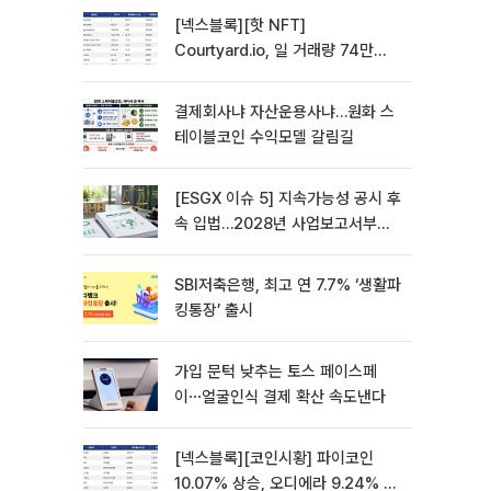
[넥스블록][핫 NFT]
Courtyard.io, 일 거래량 74만
5040달러… 바닥가 5달러
결제회사냐 자산운용사냐…원화 스
테이블코인 수익모델 갈림길
[ESGX 이슈 5] 지속가능성 공시 후
속 입법…2028년 사업보고서부터
적용
SBI저축은행, 최고 연 7.7% ‘생활파
킹통장’ 출시
가입 문턱 낮추는 토스 페이스페
이⋯얼굴인식 결제 확산 속도낸다
[넥스블록][코인시황] 파이코인
10.07% 상승, 오디에라 9.24% 하