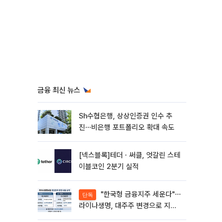
금융 최신 뉴스
Sh수협은행, 상상인증권 인수 추
진⋯비은행 포트폴리오 확대 속도
[넥스블록]테더ㆍ써클, 엇갈린 스테
이블코인 2분기 실적
"한국형 금융지주 세운다"⋯
단독
라이나생명, 대주주 변경으로 지주
사 전환 첫발