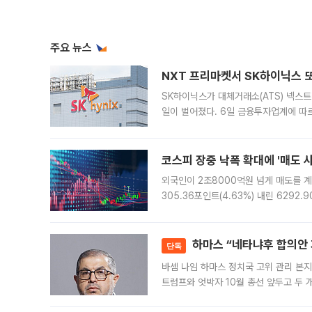
주요 뉴스
NXT 프리마켓서 SK하이닉스 또
SK하이닉스가 대체거래소(ATS) 넥스
일이 벌어졌다. 6일 금융투자업계에 따르
규장 종가보다 29.98% 내린 116만8
규시장과 달
코스피 장중 낙폭 확대에 '매도 사이
외국인이 2조8000억원 넘게 매도를 계
305.36포인트(4.63%) 내린 6292
중 한때 6550.94까지 오르기도 했으나
락하면서 유가증권
하마스 “네타냐후 합의안 거
단독
바셈 나임 하마스 정치국 고위 관리 본지
트럼프와 엇박자 10월 총선 앞두고 두 
원회(BOP)와 팔레스타인 무장단체 하마