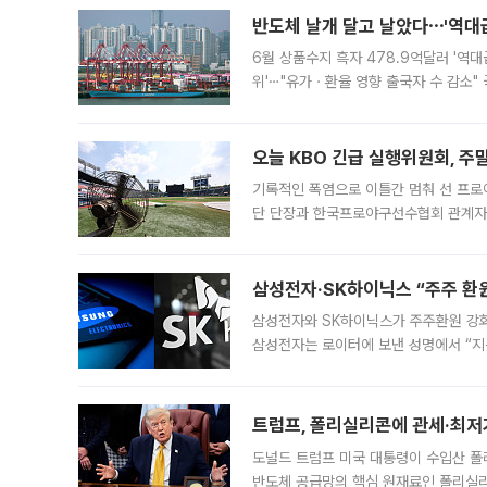
반도체 날개 달고 날았다⋯'역대급
6월 상품수지 흑자 478.9억달러 '역대
위'⋯"유가ㆍ환율 영향 출국자 수 감소" 
급 수출 호조가 매달 이어지면서 6월 
대 기
오늘 KBO 긴급 실행위원회, 주
기록적인 폭염으로 이틀간 멈춰 선 프로야
단 단장과 한국프로야구선수협회 관계자가
5일 “최근 전국적으로 폭염이 지속되면
KBO리그와
삼성전자·SK하이닉스 “주주 환원
삼성전자와 SK하이닉스가 주주환원 강화 방안 마련에 나설
삼성전자는 로이터에 보낸 성명에서 “지
트럼프, 폴리실리콘에 관세·최저
도널드 트럼프 미국 대통령이 수입산 
반도체 공급망의 핵심 원재료인 폴리실리