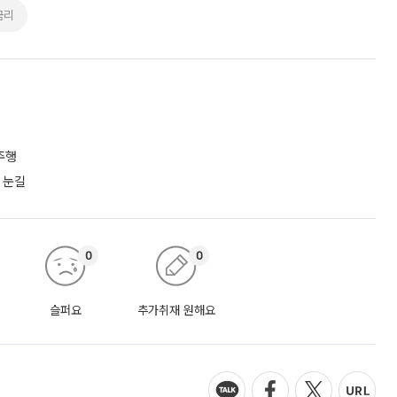
금리
주행
 눈길
0
0
슬퍼요
추가취재 원해요