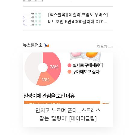
락
[넥스블록][데일리 크립토 무버스]
비트코인 6만4000달러대 0.91%
상승…파이네트워크 10.21% 상승
뉴스발전소
만지고 누르며 푼다…스트레스
잡는 '말랑이' [데이터클립]