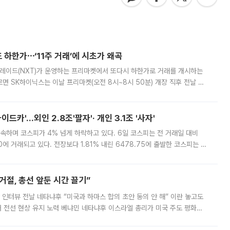
 하한가⋯‘11주 거래’에 시초가 왜곡
트레이드(NXT)가 운영하는 프리마켓에서 또다시 하한가로 거래를 개시하는
면 SK하이닉스는 이날 프리마켓(오전 8시~8시 50분) 개장 직후 전날 정
000원에 거래됐다. 거래량은 11주에 불과했으나, 최초 가격 결정이 기존 정
드카'…외인 2.8조'팔자'· 개인 3.1조 '사자'
속하며 코스피가 4% 넘게 하락하고 있다. 6일 코스피는 전 거래일 대비
.90에 거래되고 있다. 전장보다 1.81% 내린 6478.75에 출발한 코스피는 장
 6238.32까지 밀리기도 했다. 이날 오전 한때 코스피는 장중 5% 넘게 폭
절, 총선 앞둔 시간 끌기”
 인터뷰 전날 네타냐후 “미국과 하마스 합의 초안 동의 안 해” 이란 놓고도
개 전선 현상 유지 노력 베냐민 네타냐후 이스라엘 총리가 미국 주도 평화위
스 간 무장해제 합의안을 반대한 지 하루 만에 하마스 정치국 고위 관리