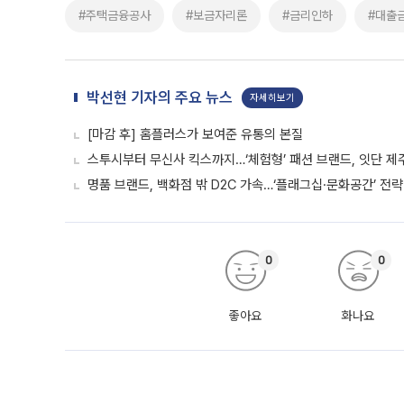
#주택금융공사
#보금자리론
#금리인하
#대출
박선현 기자의 주요 뉴스
자세히보기
[마감 후] 홈플러스가 보여준 유통의 본질
스투시부터 무신사 킥스까지…‘체험형’ 패션 브랜드, 잇단 제
명품 브랜드, 백화점 밖 D2C 가속…‘플래그십·문화공간’ 전략
0
0
좋아요
화나요