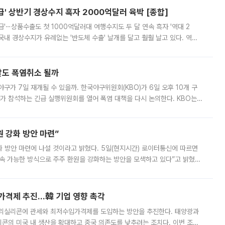
' 상반기 경상수지 흑자 2000억달러 육박 [종합]
급'⋯상품수출도 첫 1000억달러대 여행수지도 두 달 연속 흑자 '역대 2
국내 경상수지가 유례없는 '반도체 수출' 날개를 달고 훨훨 날고 있다. 역대
경상수지 뿐 아니라 상반기 경상수지 흑자도 2000억달러에 근접하며 사상 최
말도 폭염취소 될까
구가 7일 재개될 수 있을까. 한국야구위원회(KBO)가 6일 오후 10개 구
 참석하는 긴급 실행위원회를 열어 폭염 대책을 다시 논의한다. KBO는
서 관람객과 선수단의 안전 위험 상황이 발생했다”며 5∼6일 예정됐던
 강화 방안 마련”
 것이라고 밝혔다. 5일(현지시간) 로이터통신에 따르면
속 가능한 방식으로 주주 환원을 강화하는 방안을 모색하고 있다”고 밝혔다.
그러면서 자세한 내용은 “조만간 공개할 예정”이라고 덧붙였다. SK하이닉스도 로이터에 전달한 성명에서 “연
가격제 추진…韓 기업 영향 촉각
폴리실리콘에 관세와 최저수입가격제를 도입하는 방안을 추진한다. 태양광과
콘의 미국 내 생산을 확대하고 중국 의존도를 낮추려는 조치다. 이번 조처