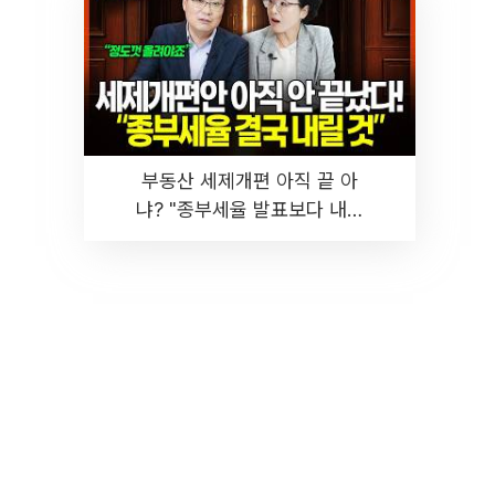
부동산 세제개편 아직 끝 아
냐? "종부세율 발표보다 내릴
것" 장기거주·양도세 전망 I 집
땅지성 I 김인만, 진미윤