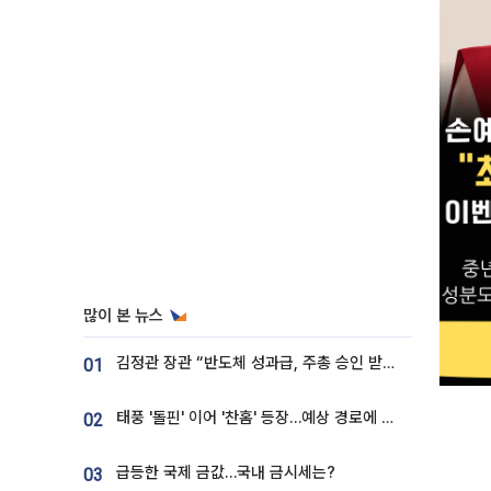
많이 본 뉴스
김정관 장관 “반도체 성과급, 주총 승인 받도록”…상법·자본시장법 개정 시사
01
태풍 '돌핀' 이어 '찬홈' 등장…예상 경로에 한국 '한숨'
02
급등한 국제 금값…국내 금시세는?
03