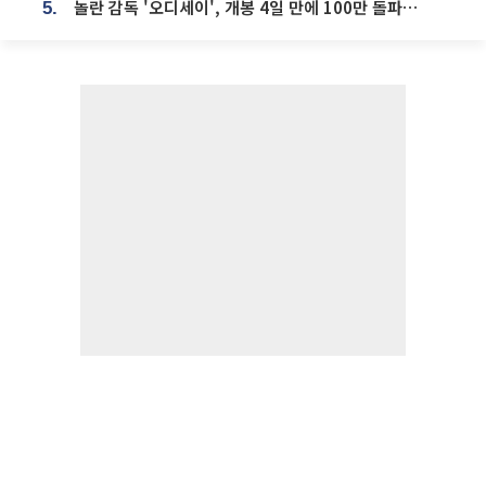
놀란 감독 '오디세이', 개봉 4일 만에 100만 돌파⋯'왕사남' 보다 빠르다
5.