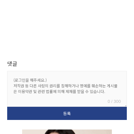
댓글
0 / 300