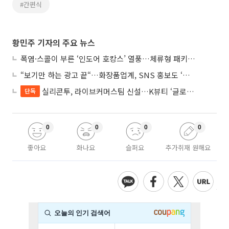
#간편식
황민주 기자의 주요 뉴스
폭염·스콜이 부른 ‘인도어 호캉스’ 열풍…체류형 패키지 뜬다
“보기만 하는 광고 끝“…화장품업계, SNS 홍보도 ‘참여형 콘텐츠’로 변모
실리콘투, 라이브커머스팀 신설…K뷰티 ‘글로벌 판매망’ 확대
단독
0
0
0
0
좋아요
화나요
슬퍼요
추가취재 원해요