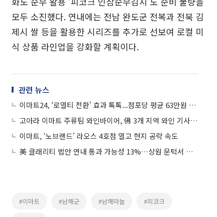
화도 순무 활용 ‘피코크 인삼순무김치’도 준비 물량을
모두 소진했다. 연내에는 전남 완도군 전복과 전북 김
제시 쌀 등을 활용한 시리즈를 추가로 선보여 로컬 미
식 상품 라인업을 강화할 계획이다.
관련 뉴스
이마트24, ‘로열티 전환’ 효과 톡톡...점포당 평균 63만원 수익↑
고아라 이마트 주류팀 와인바이어, 佛 3개 지역 와인 기사 작위 받아
이마트, ‘노브랜드’ 라오스 4호점 열고 현지 공략 속도
美 클래리티 법안 연내 통과 가능성 13%…상원 문턱서 제동
#이마트
#남해군
#남해마늘
#피코크