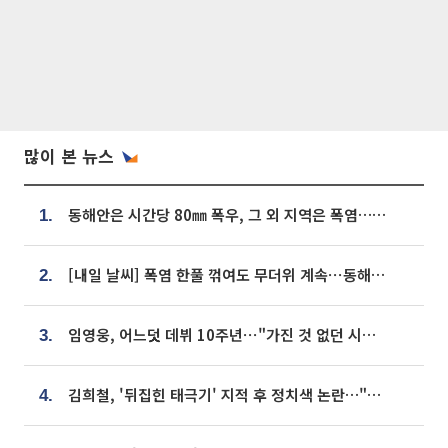
많이 본 뉴스
동해안은 시간당 80㎜ 폭우, 그 외 지역은 폭염…‘극과 극 날씨’
1.
[내일 날씨] 폭염 한풀 꺾여도 무더위 계속⋯동해안 이틀 연속 비
2.
임영웅, 어느덧 데뷔 10주년⋯"가진 것 없던 시절, 내 앞엔 20명의 팬뿐"
3.
김희철, '뒤집힌 태극기' 지적 후 정치색 논란…"좌우 떠나 우리나라 국기"
4.