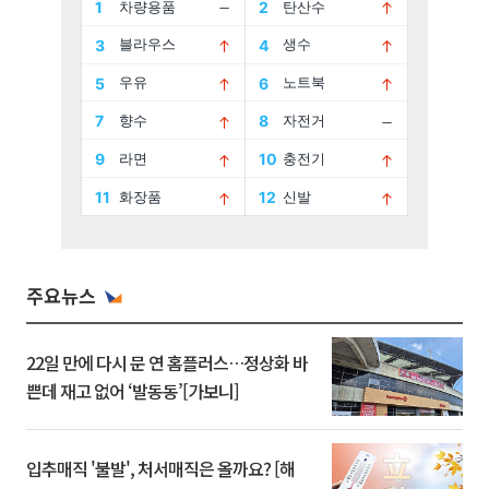
주요뉴스
22일 만에 다시 문 연 홈플러스…정상화 바
쁜데 재고 없어 ‘발동동’[가보니]
입추매직 '불발', 처서매직은 올까요? [해