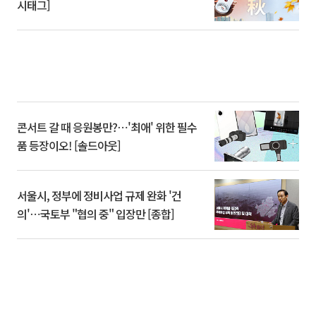
시태그]
콘서트 갈 때 응원봉만?⋯'최애' 위한 필수
품 등장이오! [솔드아웃]
서울시, 정부에 정비사업 규제 완화 '건
의'⋯국토부 "협의 중" 입장만 [종합]