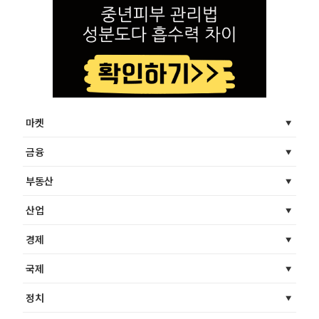
마켓
금융
부동산
산업
경제
국제
정치