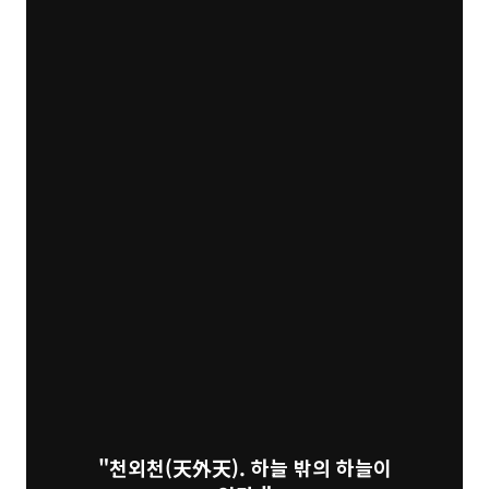
"천외천(天外天). 하늘 밖의 하늘이