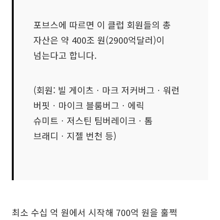
포브스에 따르면 이 클럽 회원들의 총
자산은 약 400조 원(2900억달러)이
넘는다고 합니다.
(회원: 빌 게이츠ㆍ마크 저커버그ㆍ워런
버핏ㆍ마이크 블룸버그ㆍ에릭
슈미트ㆍ저스틴 팀버레이크ㆍ톰
브래디ㆍ지젤 번천 등)
최소 수십 억 원에서 시작해 700억 원을 훌쩍