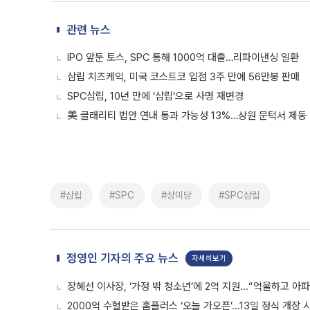
관련 뉴스
IPO 앞둔 토스, SPC 통해 1000억 대출…리파이낸싱 일환
삼립 치즈케익, 미국 코스트코 입점 3주 만에 56만봉 판매
SPC삼립, 10년 만에 ‘삼립’으로 사명 재변경
美 클래리티 법안 연내 통과 가능성 13%…상원 문턱서 제동
#삼립
#SPC
#상미당
#SPC삼립
정영인 기자의 주요 뉴스
자세히보기
장혜선 이사장, ‘가정 밖 청소년’에 2억 지원...“억울하고 아
2000억 수혈받은 홈플러스 ‘오늘 가오픈’...13일 정식 개장