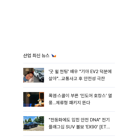
산업 최신 뉴스
'굿 윌 헌팅' 배우 "기아 EV2 덕분에
살아"…교통사고 후 안전성 극찬
폭염·스콜이 부른 ‘인도어 호캉스’ 열
풍…체류형 패키지 뜬다
"전동화에도 입힌 안전 DNA" 전기
플래그십 SUV 볼보 'EX90' [ET의
모빌리티]