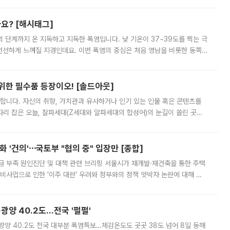
까요? [해시태그]
’의 단계까지 온 지독하고 지독한 폭염입니다. 낮 기온이 37~39도를 찍는 극
 선선하게 느껴질 지경인데요. 이번 폭염의 중심은 처음 영남을 비롯한 동쪽
 북서풍이 산맥을 넘어 영남 쪽으로 내려오면서 뜨겁고 건조해졌는데요.
 위한 필수품 등장이오! [솔드아웃]
합니다. 자신의 취향, 가치관과 유사하거나 인기 있는 인물 혹은 콘텐츠를
'가 자리 잡은 오늘, 잘파세대(Z세대와 알파세대의 합성어)의 눈길이 쏠린 곳은
리는 공연장. 응원봉만큼이나 눈에 띄는 게 있습니다. 공연이 시작되기
 '건의'⋯국토부 "협의 중" 입장만 [종합]
급 부족 원인진단 및 대책 관련 브리핑 서울시가 재개발·재건축을 통한 주택
비사업으로 인한 '이주 대란' 우려와 정부와의 정책 엇박자 논란에 대해 정
실장은 2031년까지 31만 가구 착공 목표에 차질이 없다는 입장이나,
·광양 40.2도…전국 '펄펄'
·광양 40.2도 전국 대부분 폭염특보…체감온도도 곳곳 38도 넘어 8일 동해