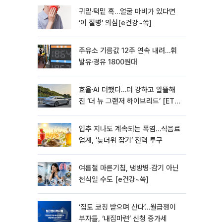
귀밑·턱밑 혹…얼굴 마비가 있다면
‘이 질병’ 의심[e건강~쏙]
주유소 기름값 12주 연속 내려…휘
발유·경유 1800원대
효율·AI 더했다…더 강하고 알뜰해
진 ‘더 뉴 그랜저 하이브리드’ [ET의
모빌리티]
입추 지나도 계속되는 폭염…식음료
업계, ‘늦더위 잡기’ 전력 투구
여름철 마른기침, 냉방병‧감기 아닌
천식일 수도 [e건강~쏙]
‘집도 코칭 받으며 산다’…월급쟁이
부자들, ‘내집마련’ 신청 증가세