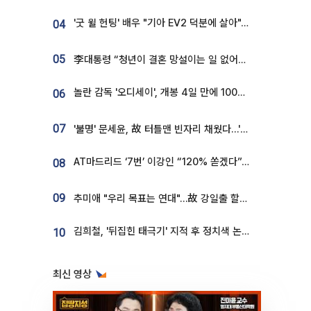
'굿 윌 헌팅' 배우 "기아 EV2 덕분에 살아"…교통사고 후 안전성 극찬
04
05
李대통령 “청년이 결혼 망설이는 일 없어야...제도상 불이익 조사”
놀란 감독 '오디세이', 개봉 4일 만에 100만 돌파⋯'왕사남' 보다 빠르다
06
07
'불명' 문세윤, 故 터틀맨 빈자리 채웠다…'거북이' 눈물의 최종 우승
AT마드리드 ‘7번’ 이강인 “120% 쏟겠다”⋯시메오네 감독 “필요한 선수”
08
09
추미애 "우리 목표는 연대"…故 강일출 할머니 흉상 제막
김희철, '뒤집힌 태극기' 지적 후 정치색 논란…"좌우 떠나 우리나라 국기"
10
최신 영상