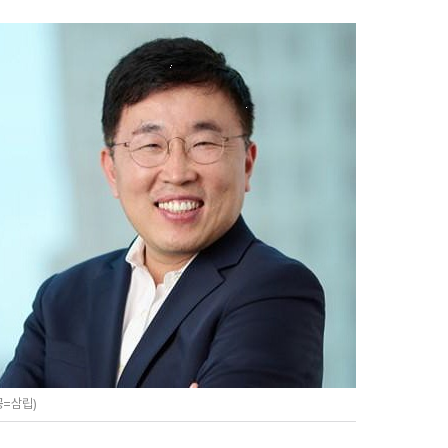
공=삼립)