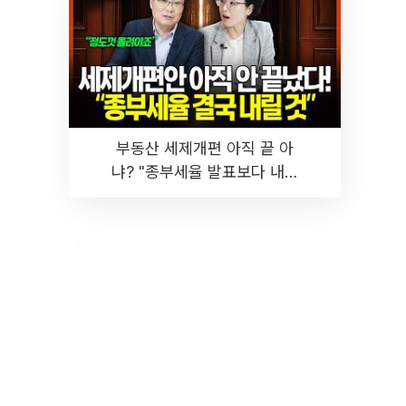
부동산 세제개편 아직 끝 아
냐? "종부세율 발표보다 내릴
것" 장기거주·양도세 전망 I 집
땅지성 I 김인만, 진미윤