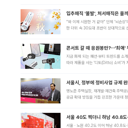
입추매직 '불발', 처서매직은 올
“와 이제 시원한 거 같아” 단체 ‘뇌손상
한 더위 속 30도대 초반이 상대적으로
지역에 있었습니다. 7월 말에는 서풍과
콘서트 갈 때 응원봉만?⋯'최애'
지금 화제 되는 패션·뷰티 트렌드를 소개
따라 제품을 사는 '디토(Ditto) 소비
어디일까요? 아이돌 콘서트 시작을 기다
서울시, 정부에 정비사업 규제 완화
명노준 주택실장, 재개발·재건축 주택공
공급 확대 방침을 거듭 강조한 가운데 정
면 반박하고 나섰다. 명노준 서울시 주택
서울 40도 찍더니 하남 40.8도
서울ㆍ노원 40.2도 이어 하남 40.8도