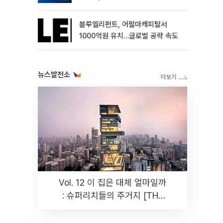
블루엘리펀트, 어펄마캐피탈서
1000억원 유치…글로벌 공략 속도
뉴스발전소
Vol. 12 이 집은 대체 얼마일까
: 슈퍼리치들의 주거지 [THE
RARE]