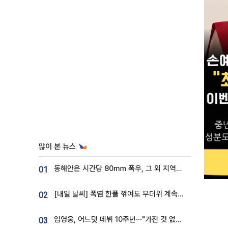
많이 본 뉴스
동해안은 시간당 80㎜ 폭우, 그 외 지역은 폭염…‘극과 극 날씨’
01
[내일 날씨] 폭염 한풀 꺾여도 무더위 계속⋯동해안 이틀 연속 비
02
임영웅, 어느덧 데뷔 10주년⋯"가진 것 없던 시절, 내 앞엔 20명의 팬뿐"
03