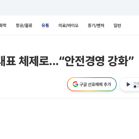
화학
항공/물류
유통
의료/바이오
중기/벤처
일반
대표 체제로...“안전경영 강화”
기사
구글 선호매체 추가