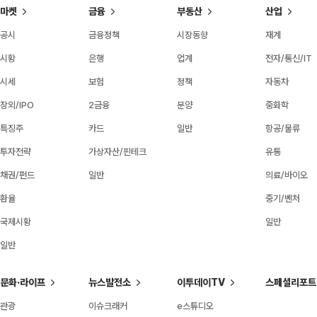
마켓
금융
부동산
산업
공시
금융정책
시장동향
재계
시황
은행
업계
전자/통신/IT
시세
보험
정책
자동차
장외/IPO
2금융
분양
중화학
특징주
카드
일반
항공/물류
투자전략
가상자산/핀테크
유통
채권/펀드
일반
의료/바이오
환율
중기/벤처
국제시황
일반
일반
문화·라이프
뉴스발전소
이투데이TV
스페셜리포트
관광
이슈크래커
e스튜디오