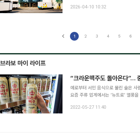
지원에 나서겠다고 밝혔다. 삼립은 10일 "설비 유지보수 담당 직원 2명이 설비를 수리하고 점검하
2026-04-10 10:32
던 중 부상을 당하는 사고가 발생해 즉
1
2
3
4
5
6
브라보 마이 라이프
“크라운맥주도 돌아온다”… 
예로부터 서민 음식으로 불린 술은 사
요즘 주류 업계에서는 ‘뉴트로’ 열풍을
떠올리다 보면 술을 더욱 즐겁고 재밌게
2022-05-27 11:40
년층이 특히 반가워할 ‘추억 몰이’ 술을