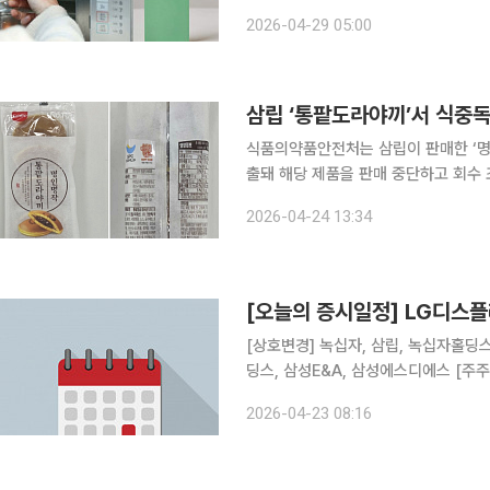
기 위한 마케팅에 주력하고 있다. 28일 식품업계에 따르면 최근 국내 식품 소비 촉진을 위한 소용량
2026-04-29 05:00
제품 출시와 감성 마케팅이 대세로 자
삼립 ‘통팥도라야끼’서 식중
식품의약품안전처는 삼립이 판매한 ‘
출돼 해당 제품을 판매 중단하고 회수 조치한다고 24일 밝혔
제조·가공업체 호남샤니가 제조해 삼립에
2026-04-24 13:34
표시된 제품이다. 식약처는
[오늘의 증시일정] LG디스
[상호변경] 녹십자, 삼립, 녹십자홀딩스, 제이오 [결산실적공시 예정] LG디스
딩스, 삼
2026-04-23 08:16