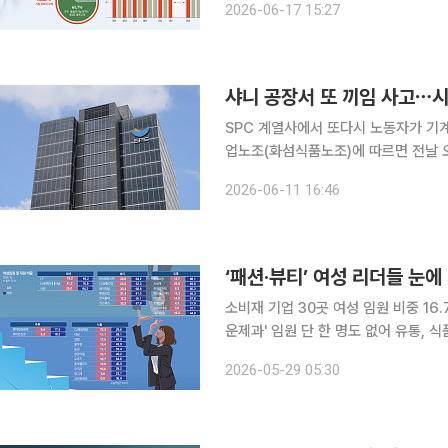
2026-06-17 15:27
가격뿐 아니라 기업의 이미지와 사회적
샤니 공장서 또 끼임 사고⋯시
SPC 계열사에서 또다시 노동자가 기계에 끼여 다치
업노조(화섬식품노조)에 따르면 전날 
40대 베트남 이주 노동자 A씨가 빵 반죽 
2026-06-11 16:46
소비재 기업 30곳 여성 임원 비중 16.
운제과' 임원 단 한 명도 없어 유통, 식품, 뷰티, 패션 등 주요 소비재 기업에서 여성 직원이 전체의
과반 수준까지 올라왔다. 전체 여성 
2026-05-29 05:30