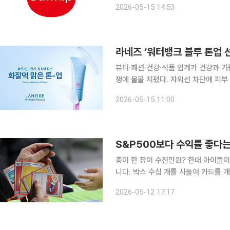
2026-05-15 14:53
현장 교대제 개편 등 구조 개선 비용 
뷰티·패션·건강·식품 업계가 건강과 
쟁에 불을 지폈다. 자외선 차단에 피부
젤리, 어린이 영양을 고려한 베이커리까
2026-05-15 11:00
S&P500보다 수익률 좋다는
종이 한 장이 수천만원? 한때 아이들이 용돈으로 사 모으던 포켓몬 카드(TCG), 이젠 '어른'들 몫입
니다. 박스 수십 개를 사들여 카드를 
수천만원을 지출하는 등 어른들의 놀이를
2026-05-12 17:17
는