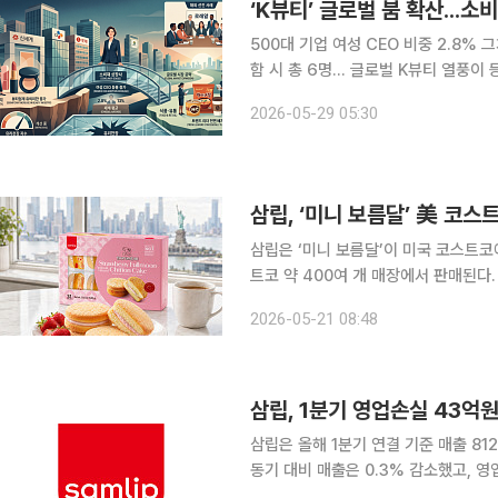
500대 기업 여성 CEO 비중 2.8% 
함 시 총 6명… 글로벌 K뷰티 열풍이
40% 하한선' 둔 로레알과 대조적 여성 소비자 의존도가 큰 소비재 기업에서 여성 최고경영자
2026-05-29 05:30
(CEO) 등용이 차츰 늘어나고 있다. 
삼립, ‘미니 보름달’ 美 코
삼립은 ‘미니 보름달’이 미국 코스트코에
트코 약 400여 개 매장에서 판매된다. ‘보름달’은 케이크 사이에 크림을 채운 베이커리 제품으로
호빵·크림빵과 함께 삼립의 장수 브랜드다
2026-05-21 08:48
소비자 이해를 위해 ‘Strawberry Ful
삼립, 1분기 영업손실 43
삼립은 올해 1분기 연결 기준 매출 81
동기 대비 매출은 0.3% 감소했고, 영업손익은 적자전환했다.
부담이 지속되며 전반적인 수익성에 부