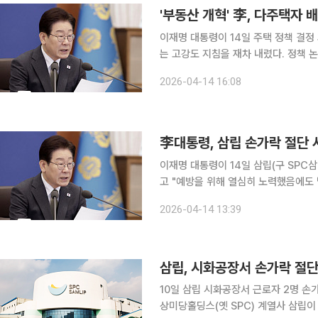
'부동산 개혁' 李, 다주택자 
이재명 대통령이 14일 주택 정책 결
는 고강도 지침을 재차 내렸다. 정책
지 예외를 두지 말라는 이례적 지시를 
2026-04-14 16:08
며 중동전쟁 장기화가 실물 경제와 에
李대통령, 삼립 손가락 절단 
이재명 대통령이 14일 삼립(구 SPC
고 "예방을 위해 열심히 노력했음에도
했다. 이 대통령은 이날 이날 청와대에서 열린 국무회의에서 김영훈 고용노동부 장관으로부터 재해
2026-04-14 13:39
조사 사망사고 통계를 보고받는 도중 이
삼립, 시화공장서 손가락 절단
10일 삼립 시화공장서 근로자 2명 손
상미당홀딩스(옛 SPC) 계열사 삼립