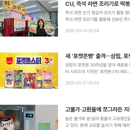
CU, 즉석 라면 조리기로 떡
즉석 라면 인기 힘입어 조리기 활용 범위
즉석 라면 조리기를 활용해 선보인 즉석
즉석 라면 수요 증가에 맞춰 조리기 활
2026-05-10 09:24
습이다. 10일 BGF리테일에 따르면 
새 ‘포켓몬빵’ 출격⋯삼립, 
삼립이 포켓몬 30주년을 맞아 새로운 띠부씰을
터 시리즈의 시작인 ‘포켓몬스터 레드·
디렉터 ‘스기모리 켄’의 오리지널 일러스트가
2026-05-07 09:24
는 제품은 △리자몽의 불대문자 핵불
고물가·고환율에 쪼그라든 지갑
높은 물가와 원·달러 환율이 고공행진
고 있다. 판매 규모를 늘리기 위해 