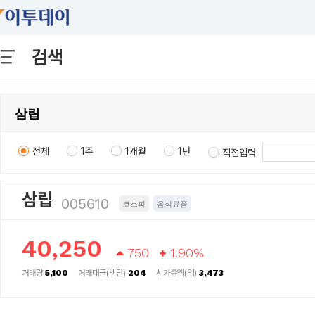
검색
전체
1주
1개월
1년
직접입력
삼립
005610
코스피
음식료품
40,250
750
1.90%
거래량
5,100
거래대금(백만)
204
시가총액(억)
3,473