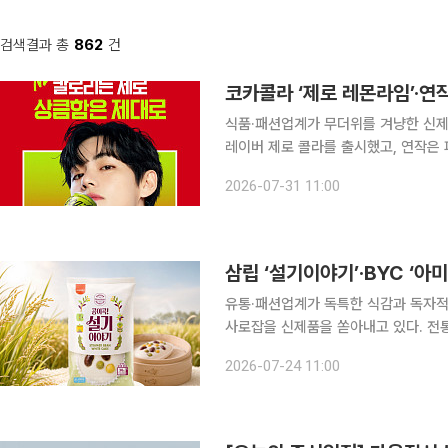
검색결과 총
862
건
코카콜라 ‘제로 레몬라임’·연작
식품·패션업계가 무더위를 겨냥한 신제
레이버 제로 콜라를 출시했고, 연작은 
춤형 빵을, 아이더는 자외선 차단 기능
2026-07-31 11:00
삼립 ‘설기이야기’‧BYC ‘아
유통·패션업계가 독특한 식감과 독자
사로잡을 신제품을 쏟아내고 있다. 전
반려견을 위한 토핑 간식, 상징적인 
2026-07-24 11:00
삼립, 부드럽고 폭신한 식감 담은 '설기