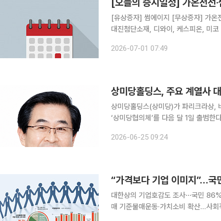
[오늘의 증시일정] 가온전선·
[유상증자] 썸에이지 [무상증자] 가온전
대진첨단소재, 디와이, 케스피온, 미
인지정] 삼립
2026-07-01 07:49
상미당홀딩스(상미당)가 파리크라상, 
‘상미당협의체’를 다음 달 1일 출범한다. 상미당협의체를 통해 계열사 전반에 영향을 미치는 
경영 과제와 대외 환경 변화에 대한 
2026-06-25 09:24
의
“가격보다 기업 이미지”…국민 
대한상의 기업호감도 조사⋯국민 86% 
매 기준불매운동·가치소비 확산…사회적 책임이 경쟁력 기업의 사회적 
경영' 차원을 넘어 기업 경쟁력과 직결