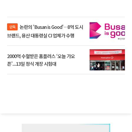
논란의 'Busan is Good'…8억 도시
단독
브랜드, 용산 대통령실 CI 업체가 수행
2000억 수혈받은 홈플러스 ‘오늘 가오
픈’...13일 정식 개장 시험대