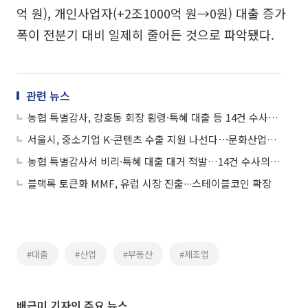
억 원), 개인사업자(+2조1000억 원→0원) 대출 증가
폭이 전분기 대비 일제히 줄어든 것으로 파악됐다.
관련 뉴스
농협 특별감사, 강호동 회장 횡령·특혜 대출 등 14건 수사의뢰(종합)
서울시, 중소기업 K-콘텐츠 수출 지원 나선다⋯문화산업보증 도입
농협 특별감사서 비리·특혜 대출 대거 적발…14건 수사의뢰·96건 제도개선
블랙록 토큰화 MMF, 유럽 시장 진출∙∙∙스테이블코인 확장
#대출
#산업
#부동산
#제조업
배근미 기자의 주요 뉴스