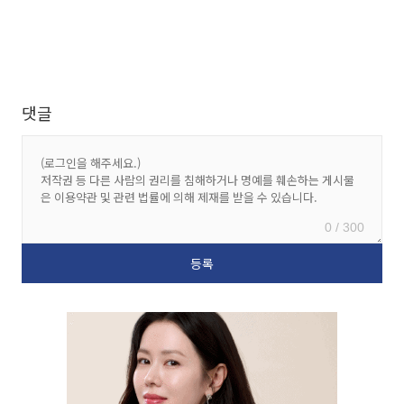
댓글
0 / 300