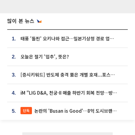
많이 본 뉴스
태풍 '돌핀' 오키나와 접근…일본기상청 경로 업데이트
1.
오늘은 절기 '입추', 뜻은?
2.
[증시키워드] 반도체 충격 뚫은 개별 호재...포스코퓨처엠·에코프로·한화솔루션 '눈길'
3.
iM "LIG D&A, 천궁-II 매출 하반기 회복 전망…방산 톱픽 유지"
4.
논란의 'Busan is Good'…8억 도시브랜드, 용산 대통령실 CI 업체가 수행
단독
5.