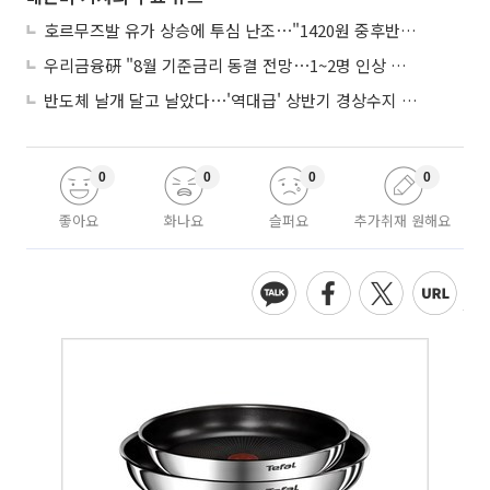
호르무즈발 유가 상승에 투심 난조⋯"1420원 중후반 등락"
우리금융硏 "8월 기준금리 동결 전망⋯1~2명 인상 소수의견 낼 것"
반도체 날개 달고 날았다⋯'역대급' 상반기 경상수지 흑자 2000억달러 육박
0
0
0
0
좋아요
화나요
슬퍼요
추가취재 원해요