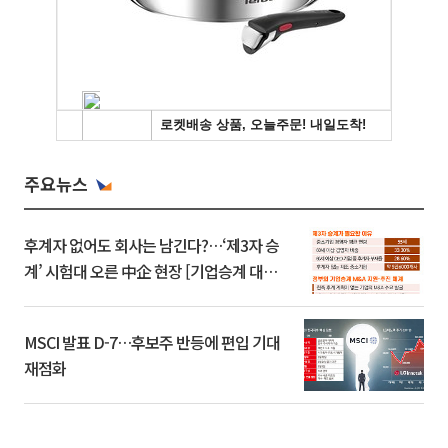
주요뉴스
후계자 없어도 회사는 남긴다?…‘제3자 승
계’ 시험대 오른 中企 현장 [기업승계 대전
환]
MSCI 발표 D-7…후보주 반등에 편입 기대
재점화