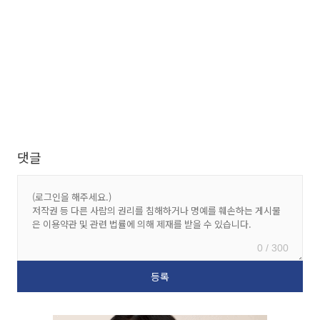
댓글
0 / 300