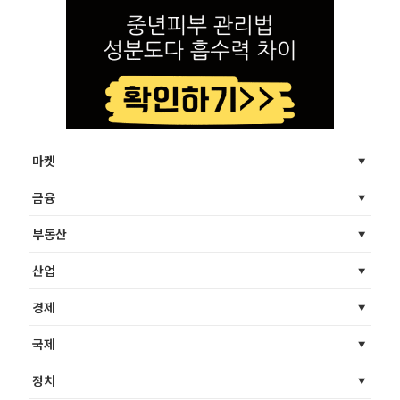
마켓
금융
부동산
산업
경제
국제
정치