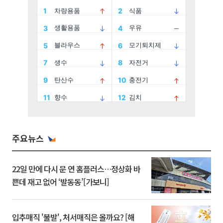
주요뉴스
22일 만에 다시 문 연 홈플러스…정상화 바
쁜데 재고 없어 ‘발동동’[가보니]
입추매직 '불발', 처서매직은 올까요? [해