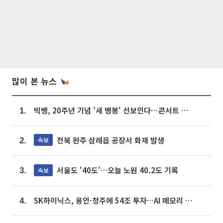
많이 본 뉴스
빅뱅, 20주년 기념 '새 뱅봉' 선보인다⋯콘서트 앞두고 팝업 개최
1.
전북 완주 삼례읍 공장서 화재 발생
속보
2.
서울도 '40도'…오늘 노원 40.2도 기록
속보
3.
SK하이닉스, 용인·청주에 54조 투자…AI 메모리 생산기지 키운다
4.