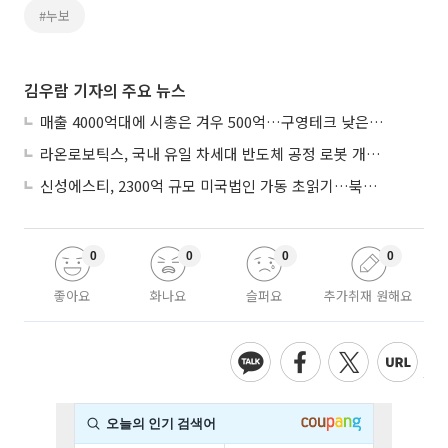
#누보
김우람 기자의 주요 뉴스
매출 4000억대에 시총은 겨우 500억…구영테크 낮은 몸값에 저가 승계 마무리
라온로보틱스, 국내 유일 차세대 반도체 공정 로봇 개발 ‘고객사 테스트 진행’
신성에스티, 2300억 규모 미국법인 가동 초읽기…북미 ESS 공략 본격화
0
0
0
0
좋아요
화나요
슬퍼요
추가취재 원해요