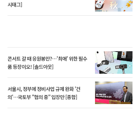
시태그]
콘서트 갈 때 응원봉만?⋯'최애' 위한 필수
품 등장이오! [솔드아웃]
서울시, 정부에 정비사업 규제 완화 '건
의'⋯국토부 "협의 중" 입장만 [종합]