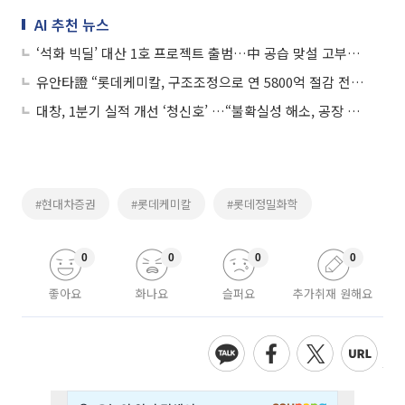
AI 추천 뉴스
‘석화 빅딜’ 대산 1호 프로젝트 출범…中 공습 맞설 고부가 승부수
유안타證 “롯데케미칼, 구조조정으로 연 5800억 절감 전망⋯지금이 매수 타이밍”
대창, 1분기 실적 개선 ‘청신호’ …“불확실성 해소, 공장 풀가동”
#현대차증권
#롯데케미칼
#롯데정밀화학
0
0
0
0
좋아요
화나요
슬퍼요
추가취재 원해요