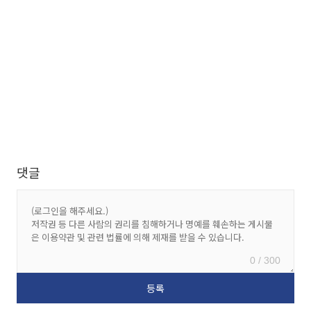
댓글
0 / 300