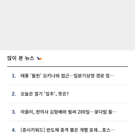
많이 본 뉴스
태풍 '돌핀' 오키나와 접근…일본기상청 경로 업데이트
1.
오늘은 절기 '입추', 뜻은?
2.
아옳이, 한의사 김형배와 벌써 200일⋯꽃다발 들고 "프러포즈 아냐"
3.
[증시키워드] 반도체 충격 뚫은 개별 호재...포스코퓨처엠·에코프로·한화솔루션 '눈길'
4.