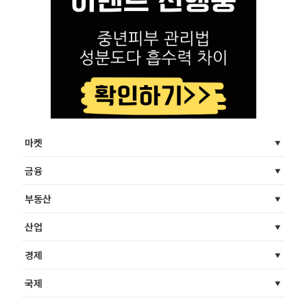
마켓
금융
부동산
산업
경제
국제