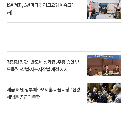
ISA 계좌, 5년마다 깨라고요? [이슈크래
커]
김정관 장관 “반도체 성과급, 주총 승인 받
도록”…상법·자본시장법 개정 시사
세금 꺼낸 정부에…오세훈 서울시장 “집값
해법은 공급” [종합]