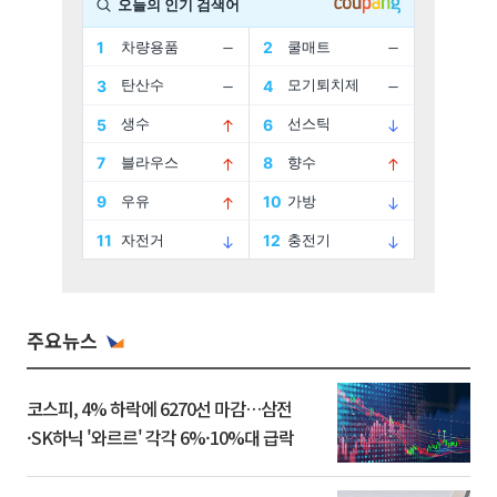
주요뉴스
코스피, 4% 하락에 6270선 마감…삼전
·SK하닉 '와르르' 각각 6%·10%대 급락