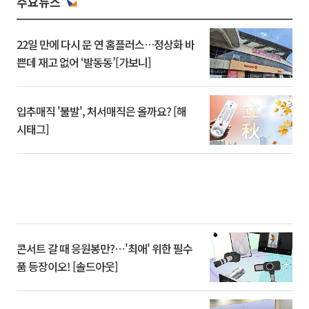
주요뉴스
22일 만에 다시 문 연 홈플러스…정상화 바
쁜데 재고 없어 ‘발동동’[가보니]
입추매직 '불발', 처서매직은 올까요? [해
시태그]
콘서트 갈 때 응원봉만?⋯'최애' 위한 필수
품 등장이오! [솔드아웃]