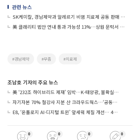
관련 뉴스
SK케미칼, 경남제약과 알레르기 비염 치료제 공동 판매 계약 체결
美 클래리티 법안 연내 통과 가능성 13%…상원 문턱서 제동
#경남제약
#무좀
#치료제
조남호 기자의 주요 뉴스
美 ‘232조 하이브리드 제재’ 임박…K-태양광, 불확실성 털고 날개 다나
자기자본 70% 철강사 지분 산 크라우드웍스…‘공동경영’으로 AI 시너지 낼까
E8, ‘온톨로지 AI·디지털 트윈’ 앞세워 체질 개선… 4분기 흑자전환 총력
0
0
0
0