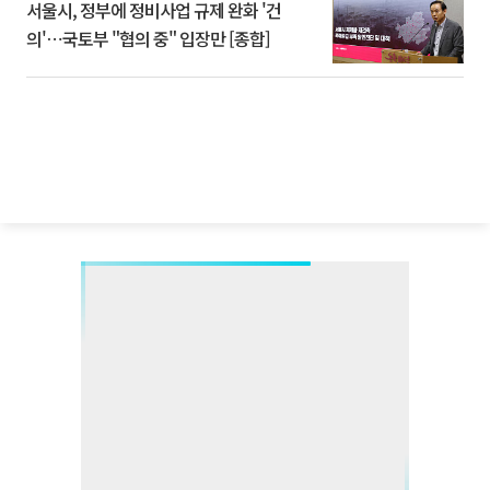
서울시, 정부에 정비사업 규제 완화 '건
의'⋯국토부 "협의 중" 입장만 [종합]