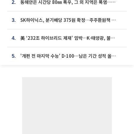
동해안은 시간당 80㎜ 폭우, 그 외 지역은 폭염…‘극과 극 날씨’
2.
SK하이닉스, 분기배당 375원 확정…주주환원책 9월로 앞당겨 발표
3.
美 ‘232조 하이브리드 제재’ 임박…K-태양광, 불확실성 털고 날개 다나
4.
'개편 전 마지막 수능' D-100⋯남은 기간 성적 올릴 전략은
5.