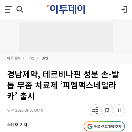
이투데이
마켓
일반
경남제약, 테르비나핀 성분 손·발
톱 무좀 치료제 ‘피엠맥스네일라
카’ 출시
입력 2026-03-05 09:10
조남호 기자
구글 선호매체 추가