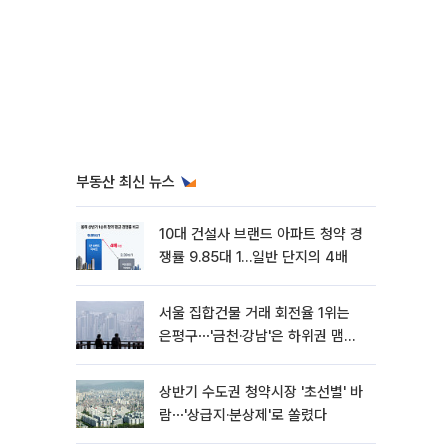
부동산 최신 뉴스
10대 건설사 브랜드 아파트 청약 경
쟁률 9.85대 1…일반 단지의 4배
서울 집합건물 거래 회전율 1위는
은평구⋯'금천·강남'은 하위권 맴돌
아
상반기 수도권 청약시장 '초선별' 바
람⋯'상급지·분상제'로 쏠렸다