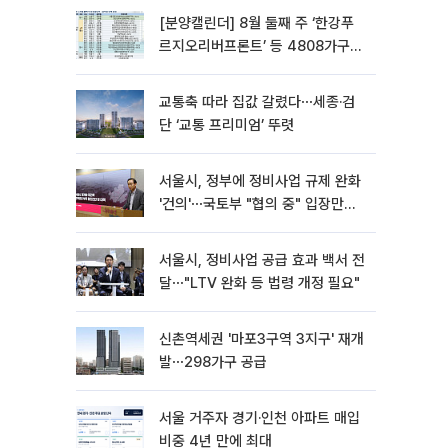
[분양캘린더] 8월 둘째 주 ‘한강푸
르지오리버프론트’ 등 4808가구
분양
교통축 따라 집값 갈렸다⋯세종·검
단 ‘교통 프리미엄’ 뚜렷
서울시, 정부에 정비사업 규제 완화
'건의'⋯국토부 "협의 중" 입장만
[종합]
서울시, 정비사업 공급 효과 백서 전
달⋯"LTV 완화 등 법령 개정 필요"
신촌역세권 '마포3구역 3지구' 재개
발⋯298가구 공급
서울 거주자 경기·인천 아파트 매입
비중 4년 만에 최대