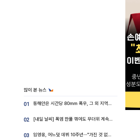
많이 본 뉴스
동해안은 시간당 80㎜ 폭우, 그 외 지역은 폭염…‘극과 극 날씨’
01
[내일 날씨] 폭염 한풀 꺾여도 무더위 계속⋯동해안 이틀 연속 비
02
임영웅, 어느덧 데뷔 10주년⋯"가진 것 없던 시절, 내 앞엔 20명의 팬뿐"
03