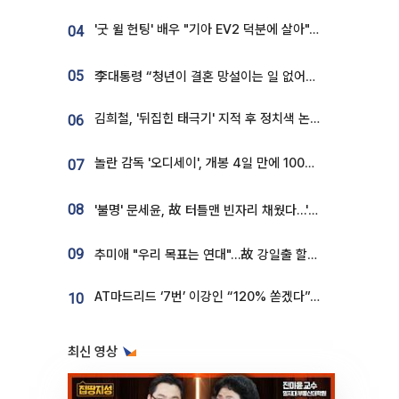
'굿 윌 헌팅' 배우 "기아 EV2 덕분에 살아"…교통사고 후 안전성 극찬
04
05
李대통령 “청년이 결혼 망설이는 일 없어야...제도상 불이익 조사”
김희철, '뒤집힌 태극기' 지적 후 정치색 논란…"좌우 떠나 우리나라 국기"
06
놀란 감독 '오디세이', 개봉 4일 만에 100만 돌파⋯'왕사남' 보다 빠르다
07
08
'불명' 문세윤, 故 터틀맨 빈자리 채웠다…'거북이' 눈물의 최종 우승
09
추미애 "우리 목표는 연대"…故 강일출 할머니 흉상 제막
AT마드리드 ‘7번’ 이강인 “120% 쏟겠다”⋯시메오네 감독 “필요한 선수”
10
최신 영상