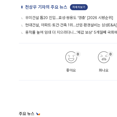
천상우 기자의 주요 뉴스
자세히보기
우미건설 톱20 진입…효성·쌍용도 ‘껑충’ [2026 시평순위]
현대건설, 아파트·토건·건축 1위…산업·환경설비는 삼성E&A[
용적률 높여 임대 더 지으라더니…‘제값 보상’ 5개월째 국회
0
0
좋아요
화나요
주요 뉴스