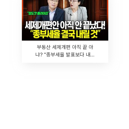
부동산 세제개편 아직 끝 아
냐? "종부세율 발표보다 내릴
것" 장기거주·양도세 전망 I 집
땅지성 I 김인만, 진미윤