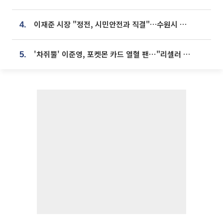
이재준 시장 "정전, 시민안전과 직결"…수원시 비상대응체계 가동
4.
'차쥐뿔' 이준영, 포켓몬 카드 열혈 팬⋯"리셀러 처단할 것"
5.