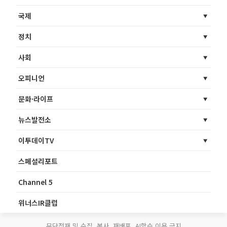
국제
정치
사회
오피니언
문화·라이프
뉴스발전소
이투데이TV
스페셜리포트
Channel 5
위너스IR클럽
무단전재 및 수집, 복사, 재배포, AI학습 이용 금지