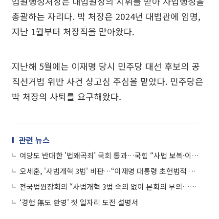
법원행정처장은 대법원장의 지휘를 받아 사법행정을
총괄하는 자리다. 박 처장은 2024년 대법관에 임명,
지난 1월부터 처장직을 맡아왔다.
지난해 5월에는 이재명 당시 민주당 대선 후보의 공
직선거법 위반 사건 상고심 주심을 맡았다. 민주당은
박 처장의 사퇴를 요구해왔다.
관련 뉴스
여당도 반대한 '법왜곡죄' 국회 통과…국힘 “사법 보복·이재명 방탄”
오세훈, '사법개혁 3법' 비판…“이재명 대통령 초헌법적 군주 우려”
전국법원장회의 “사법개혁 3법 숙의 없이 본회의 부의…심각한 유감”
‘경험 無도 환영’ 첫 일자리 도전 설명서