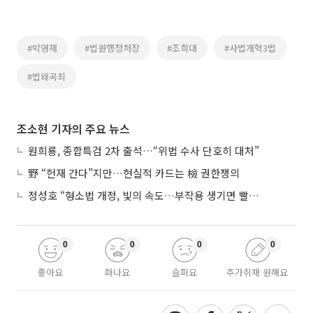
#박영재
#법원행정처장
#조희대
#사법개혁3법
#법왜곡죄
조소현 기자의 주요 뉴스
원희룡, 종합특검 2차 출석…“위법 수사 단호히 대처”
野 “헌재 간다”지만…현실적 카드는 檢 권한쟁의
정성호 “형소법 개정, 빛의 속도…부작용 생기면 빨리 고쳐야”
0
0
0
0
좋아요
화나요
슬퍼요
추가취재 원해요