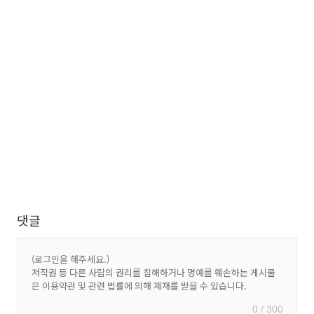
댓글
0 / 300