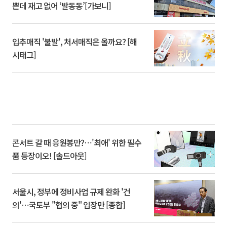
쁜데 재고 없어 ‘발동동’[가보니]
입추매직 '불발', 처서매직은 올까요? [해
시태그]
콘서트 갈 때 응원봉만?⋯'최애' 위한 필수
품 등장이오! [솔드아웃]
서울시, 정부에 정비사업 규제 완화 '건
의'⋯국토부 "협의 중" 입장만 [종합]