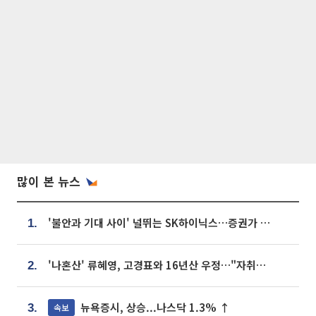
많이 본 뉴스
'불안과 기대 사이' 널뛰는 SK하이닉스…증권가 "HBM4·LTA 기반 펀터멘털 견고"
1.
'나혼산' 류혜영, 고경표와 16년산 우정…"자취방서 부모님과 마주쳐"
2.
뉴욕증시, 상승...나스닥 1.3% ↑
속보
3.