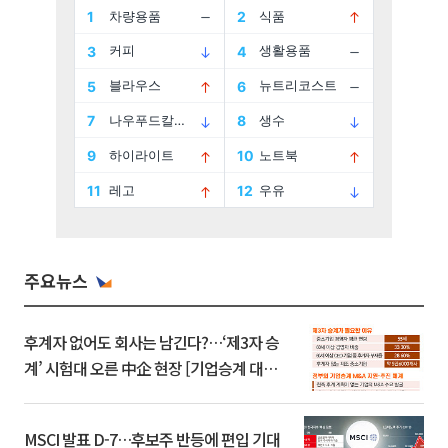
주요뉴스
후계자 없어도 회사는 남긴다?…‘제3자 승
계’ 시험대 오른 中企 현장 [기업승계 대전
환]
MSCI 발표 D-7…후보주 반등에 편입 기대