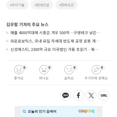
#우리기술
#현대건설
#한화오션
김우람 기자의 주요 뉴스
매출 4000억대에 시총은 겨우 500억…구영테크 낮은 몸값에 저가 승계 마무리
라온로보틱스, 국내 유일 차세대 반도체 공정 로봇 개발 ‘고객사 테스트 진행’
신성에스티, 2300억 규모 미국법인 가동 초읽기…북미 ESS 공략 본격화
0
0
0
0
좋아요
화나요
슬퍼요
추가취재 원해요