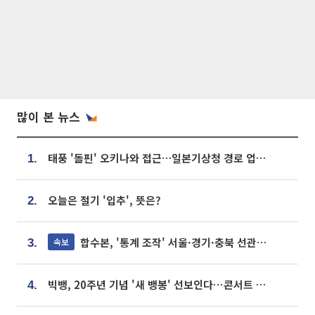
많이 본 뉴스
태풍 '돌핀' 오키나와 접근…일본기상청 경로 업데이트
1.
오늘은 절기 '입추', 뜻은?
2.
합수본, '통계 조작' 서울·경기·충북 선관위 등 추가 압수수색
속보
3.
빅뱅, 20주년 기념 '새 뱅봉' 선보인다⋯콘서트 앞두고 팝업 개최
4.