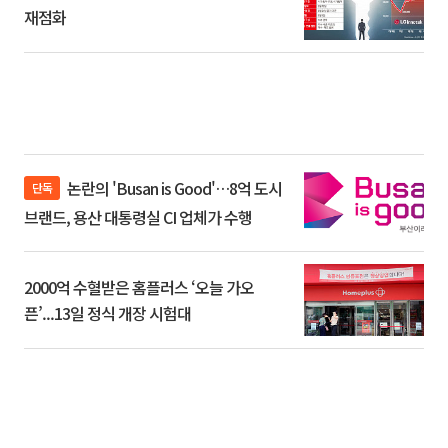
재점화
논란의 'Busan is Good'…8억 도시
단독
브랜드, 용산 대통령실 CI 업체가 수행
2000억 수혈받은 홈플러스 ‘오늘 가오
픈’...13일 정식 개장 시험대