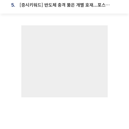
[증시키워드] 반도체 충격 뚫은 개별 호재...포스코퓨처엠·에코프로·한화솔루션 '눈길'
5.