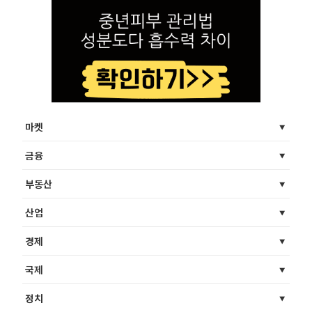
마켓
금융
부동산
산업
경제
국제
정치