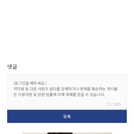
댓글
0 / 300