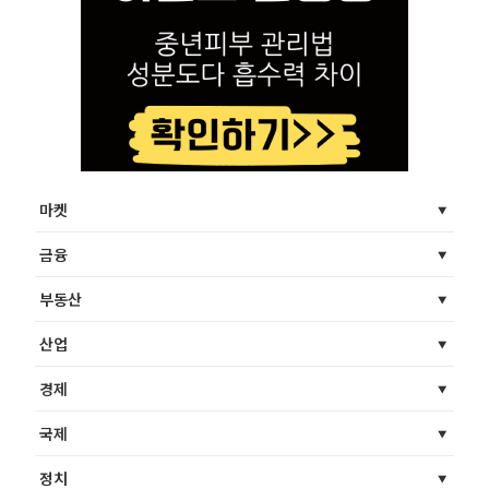
마켓
금융
부동산
산업
경제
국제
정치