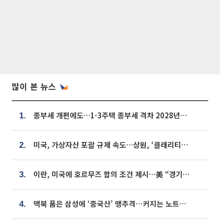
많이 본 뉴스
종부세 개편에도…1·3주택 종부세 격차 2028년부터 확대
1.
미국, 가상자산 포괄 규제 속도…상원, ‘클래리티법’ 9월 절차투표 추진
2.
이란, 미국에 호르무즈 합의 조건 제시…美 “경기 아직 안 끝나” [종합]
3.
맥북 품은 삼성에 ‘중국산’ 맹추격⋯커지는 노트북 OLED 시장
4.