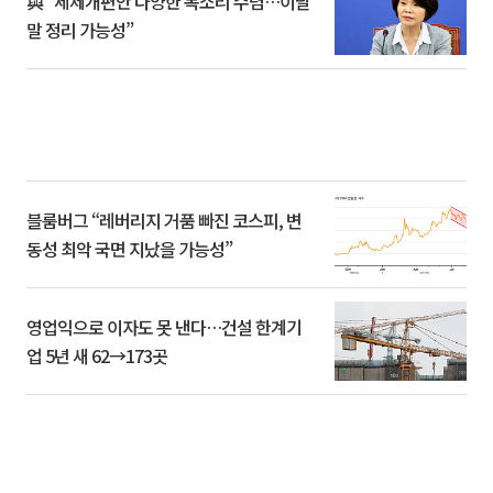
與 “세제개편안 다양한 목소리 수렴…이달
말 정리 가능성”
블룸버그 “레버리지 거품 빠진 코스피, 변
동성 최악 국면 지났을 가능성”
영업익으로 이자도 못 낸다…건설 한계기
업 5년 새 62→173곳