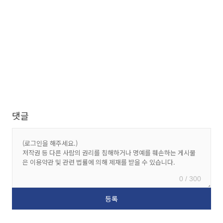
댓글
0 / 300