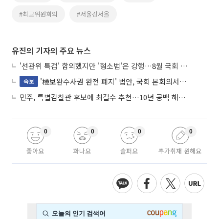
#최고위원회의
#서울강서을
유진의 기자의 주요 뉴스
'선관위 특검' 합의했지만 '형소법'은 강행…8월 국회 '입법 2차전' 예고
'檢보완수사권 완전 폐지' 법안, 국회 본회의서 민주당 주도 통과
속보
민주, 특별감찰관 후보에 최길수 추천…10년 공백 해소 속도
0
0
0
0
좋아요
화나요
슬퍼요
추가취재 원해요