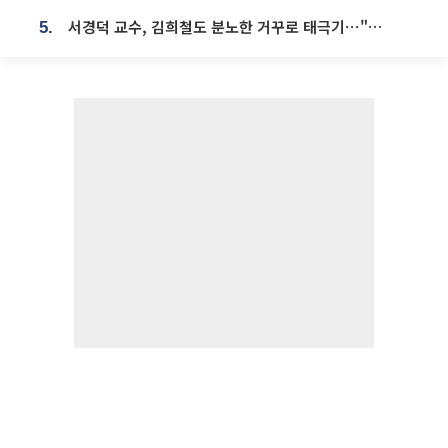
서경덕 교수, 김희철도 분노한 거꾸로 태극기⋯"엉터리는 아냐, 아쉬울 뿐"
5.