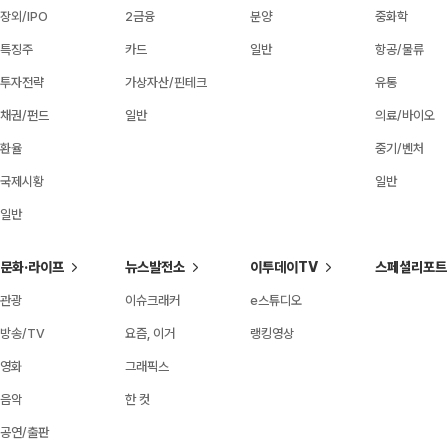
장외/IPO
2금융
분양
중화학
특징주
카드
일반
항공/물류
투자전략
가상자산/핀테크
유통
채권/펀드
일반
의료/바이오
환율
중기/벤처
국제시황
일반
일반
문화·라이프
뉴스발전소
이투데이TV
스페셜리포트
관광
이슈크래커
e스튜디오
방송/TV
요즘, 이거
랭킹영상
영화
그래픽스
음악
한 컷
공연/출판