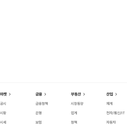
마켓
금융
부동산
산업
공시
금융정책
시장동향
재계
시황
은행
업계
전자/통신/IT
시세
보험
정책
자동차