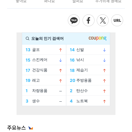
좋아요
화나요
슬퍼요
추가취재 원해요
주요뉴스