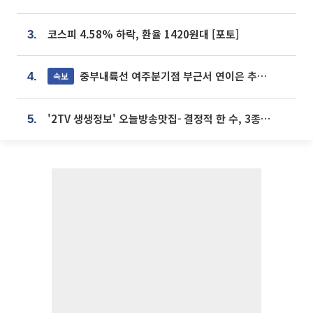
코스피 4.58% 하락, 환율 1420원대 [포토]
3.
중부내륙선 여주분기점 부근서 연이은 추돌사고 발생
속보
4.
'2TV 생생정보' 오늘방송맛집- 결정적 한 수, 3종 메밀면! 메밀 소바 맛집 '의○○○○'
5.