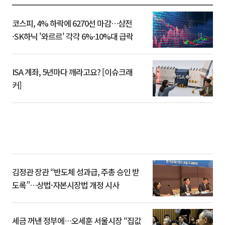
코스피, 4% 하락에 6270선 마감…삼전
·SK하닉 '와르르' 각각 6%·10%대 급락
ISA 계좌, 5년마다 깨라고요? [이슈크래
커]
김정관 장관 “반도체 성과급, 주총 승인 받
도록”…상법·자본시장법 개정 시사
세금 꺼낸 정부에…오세훈 서울시장 “집값