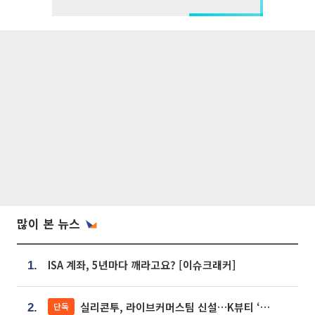
많이 본 뉴스
ISA 계좌, 5년마다 깨라고요? [이슈크래커]
1.
실리콘투, 라이브커머스팀 신설…K뷰티 ‘글로벌 판매망’ 확대[K뷰티 라방戰]
단독
2.