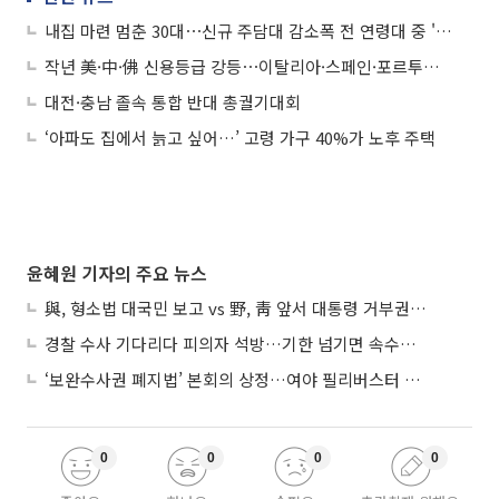
내집 마련 멈춘 30대⋯신규 주담대 감소폭 전 연령대 중 '최대'
작년 美·中·佛 신용등급 강등⋯이탈리아·스페인·포르투갈 상향
대전·충남 졸속 통합 반대 총궐기대회
‘아파도 집에서 늙고 싶어…’ 고령 가구 40%가 노후 주택
윤혜원 기자의 주요 뉴스
與, 형소법 대국민 보고 vs 野, 靑 앞서 대통령 거부권 촉구
경찰 수사 기다리다 피의자 석방…기한 넘기면 속수무책
‘보완수사권 폐지법’ 본회의 상정…여야 필리버스터 대치
0
0
0
0