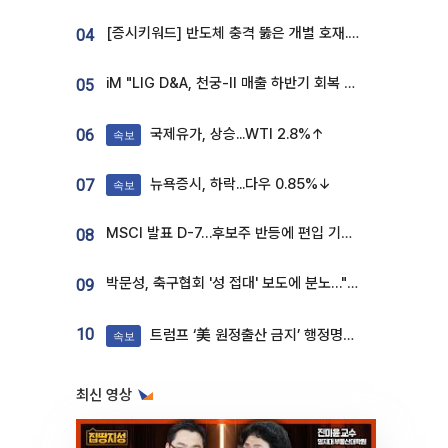
[증시키워드] 반도체 충격 뚫은 개별 호재...포스코퓨처엠·에코프로·한화솔루션 '눈길'
04
iM "LIG D&A, 천궁-II 매출 하반기 회복 전망…방산 톱픽 유지"
05
국제유가, 상승...WTI 2.8%↑
06
속보
뉴욕증시, 하락...다우 0.85%↓
07
속보
MSCI 발표 D-7…후보주 반등에 편입 기대 재점화
08
박문성, 축구협회 '성 접대' 보도에 분노…"다 말아먹으려고 작정했나"
09
10
트럼프 ‘美 원정출산 금지’ 행정명령 서명
속보
최신 영상