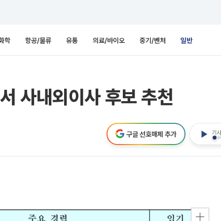
화학
항공/물류
유통
의료/바이오
중기/벤처
일반
서 사내외이사 후보 추천
기사
구글 선호매체 추가