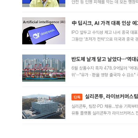
안전 등 인명 피해를 막는 데 모든 행
인프라 확충 계획을 내년도 예산안에 반
中 딥시크, AI 가격 대폭 인상 
IPO 앞두고 수익성 제고 나서 중국 대표
그동안 ‘초저가 전략’으로 미국과 중국
가된다. 블룸버그통신에 따르면 딥시크는
반도체 날개 달고 날았다⋯'역대급
6월 상품수지 흑자 478.9억달러 '역대
위'⋯"유가ㆍ환율 영향 출국자 수 감소" 
급 수출 호조가 매달 이어지면서 6월 
대 기
실리콘투, 라이브커머스팀 
단독
실리콘투, 팀장·PD 채용…방송 기획부
유통 플랫폼 실리콘투가 라이브커머스 전
나섰다. 국내 화장품을 해외 유통망에 공