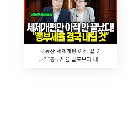
부동산 세제개편 아직 끝 아
냐? "종부세율 발표보다 내릴
것" 장기거주·양도세 전망 I 집
땅지성 I 김인만, 진미윤