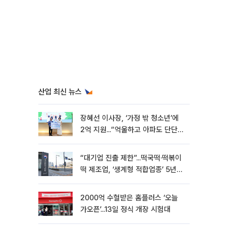
산업 최신 뉴스
장혜선 이사장, ‘가정 밖 청소년’에
2억 지원...“억울하고 아파도 단단해
지길”[현장]
“대기업 진출 제한”...떡국떡·떡볶이
떡 제조업, ‘생계형 적합업종’ 5년
연장
2000억 수혈받은 홈플러스 ‘오늘
가오픈’...13일 정식 개장 시험대