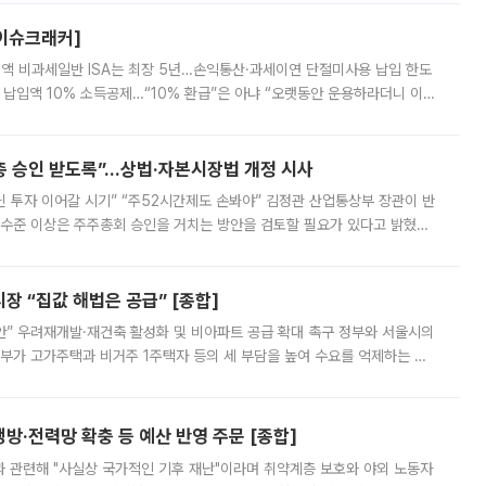
[이슈크래커]
 전액 비과세일반 ISA는 최장 5년…손익통산·과세이연 단절미사용 납입 한도
납입액 10% 소득공제…“10% 환급”은 아냐 “오랫동안 운용하라더니 이제
 ‘만능 절세 통장’으로 불리는 개인종합자산관리계좌(ISA)가 두 갈래로 개
주총 승인 받도록”…상법·자본시장법 개정 시사
닌 투자 이어갈 시기” “주52시간제도 손봐야” 김정관 산업통상부 장관이 반
 수준 이상은 주주총회 승인을 거치는 방안을 검토할 필요가 있다고 밝혔다.
배구조와 주주권 강화 논의가 이어지는 가운데, 핵심 연구인력에 대한
 “집값 해법은 공급” [종합]
안” 우려재개발·재건축 활성화 및 비아파트 공급 확대 촉구 정부와 서울시의
정부가 고가주택과 비거주 1주택자 등의 세 부담을 높여 수요를 억제하는 카
키울 것이라며 세금이 아닌 공급이 근본적인 처방이라고 전면 반박했다.
방·전력망 확충 등 예산 반영 주문 [종합]
과 관련해 "사실상 국가적인 기후 재난"이라며 취약계층 보호와 야외 노동자