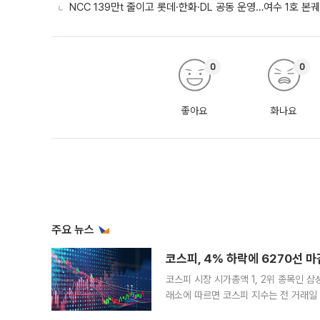
NCC 139만t 줄이고 롯데·한화·DL 공동 운영…여수 1호 본
0
0
좋아요
화나요
주요 뉴스
코스피, 4% 하락에 6270선 마
코스피 시장 시가총액 1, 2위 종목인 
래소에 따르면 코스피 지수는 전 거래일 대
1.81% 내린 6478.75에 출발한 코