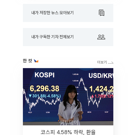
내가 저장한 뉴스 모아보기
내가 구독한 기자 전체보기
한 컷
코스피 4.58% 하락, 환율