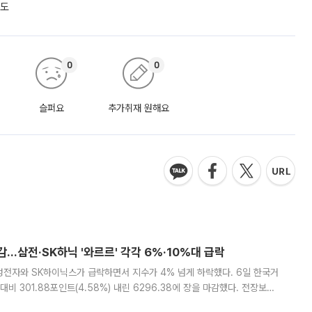
궤도
0
0
슬퍼요
추가취재 원해요
감…삼전·SK하닉 '와르르' 각각 6%·10%대 급락
삼성전자와 SK하이닉스가 급락하면서 지수가 4% 넘게 하락했다. 6일 한국거
비 301.88포인트(4.58%) 내린 6296.38에 장을 마감했다. 전장보다
스피는 장중 한때 6550.94까지 오르기도 했으나 6238.32까지 밀리기도 했