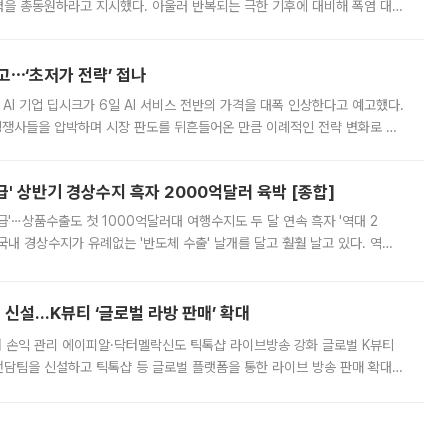
정력을 총동원하라고 지시했다. 아울러 반복되는 극한 기후에 대비해 폭염 대응
영하는 방안도 검토하라고 주문했다. 이 대통령은 이날 폭염·가뭄 대
예고⋯‘초저가 전략’ 접나
 AI 기업 딥시크가 6일 AI 서비스 전반의 가격을 대폭 인상한다고 예고했다.
 경쟁사들을 압박하며 시장 판도를 뒤흔들어온 만큼 이례적인 전략 변화로 평
 이날 공지를 통해 구체적인 인상 폭은 공개하지 않았지만 상당한 수
' 상반기 경상수지 흑자 2000억달러 육박 [종합]
급'⋯상품수출도 첫 1000억달러대 여행수지도 두 달 연속 흑자 '역대 2
국내 경상수지가 유례없는 '반도체 수출' 날개를 달고 훨훨 날고 있다. 역대
경상수지 뿐 아니라 상반기 경상수지 흑자도 2000억달러에 근접하며 사상 최
신설…K뷰티 ‘글로벌 라방 판매’ 확대
터 손익 관리 에이피알·닥터멜락신도 틱톡샵 라이브방송 강화 글로벌 K뷰티
담팀을 신설하고 틱톡샵 등 글로벌 플랫폼을 통한 라이브 방송 판매 확대에
급하는 데서 한발 더 나아가 방송 기획과 상품 구성, 출연자 섭외, 손익