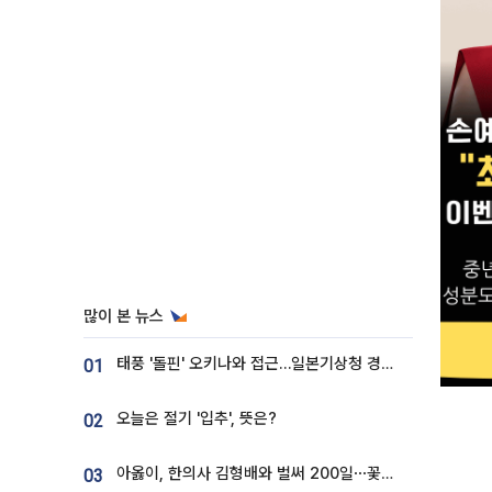
많이 본 뉴스
태풍 '돌핀' 오키나와 접근…일본기상청 경로 업데이트
01
오늘은 절기 '입추', 뜻은?
02
아옳이, 한의사 김형배와 벌써 200일⋯꽃다발 들고 "프러포즈 아냐"
03