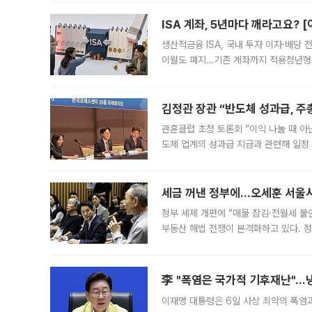
다. 이날 오전
ISA 계좌, 5년마다 깨라고요? 
생산적금융 ISA, 국내 투자 이자·배당
이월도 폐지…기존 계좌까지 적용청년형 
는 5년마다 계좌를 해지하라는 건가요?”
편을
김정관 장관 “반도체 성과급, 
관훈클럽 초청 토론회 “이익 나눌 때 아
도체 업계의 성과급 지급과 관련해 일정
최근 상법·자본시장법 개정으로 기업 지
세금 꺼낸 정부에…오세훈 서울시장
정부 세제 개편에 “매물 잠김·전월세 불
부동산 해법 전쟁이 본격화하고 있다. 
드를 꺼내자 서울시는 전·월세 부담만 
李 "폭염은 국가적 기후재난"…냉
이재명 대통령은 6일 사상 최악의 폭염