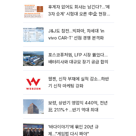
후계자 없어도 회사는 남긴다?…‘제
3자 승계’ 시험대 오른 中企 현장
[기업승계 대전환]
J&J도 참전…빅파마, 차세대 ‘in
vivo CAR-T’ 선점 경쟁 본격화
포스코퓨처엠, LFP 시장 뚫었다…
배터리사와 대규모 장기 공급 합의
웹젠, 신작 부재에 실적 감소…하반
기 신작 마케팅 강화
보령, 상반기 영업익 440억, 전년
比 21.1%↑…반기 역대 최대
'바다이야기'에 묶인 20년 규
제…"게임법 다시 짜야"