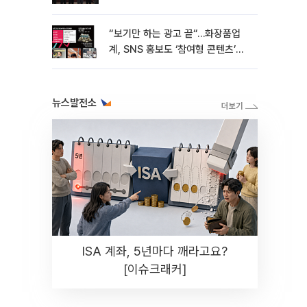
“보기만 하는 광고 끝“…화장품업
계, SNS 홍보도 ‘참여형 콘텐츠’로
변모[K뷰티 라방戰]
뉴스발전소
ISA 계좌, 5년마다 깨라고요?
[이슈크래커]