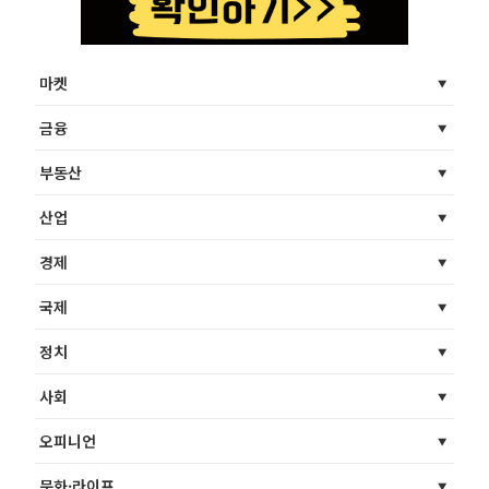
마켓
금융
부동산
산업
경제
국제
정치
사회
오피니언
문화·라이프