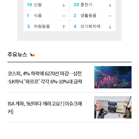
주요뉴스
코스피, 4% 하락에 6270선 마감…삼전
·SK하닉 '와르르' 각각 6%·10%대 급락
ISA 계좌, 5년마다 깨라고요? [이슈크래
커]