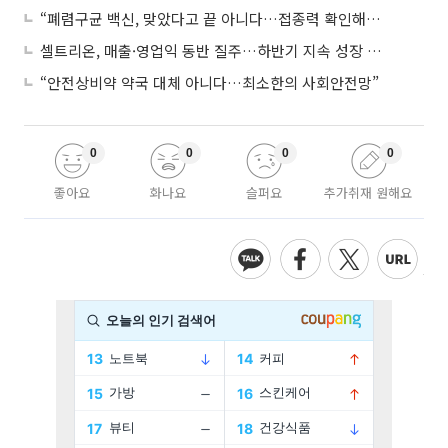
“폐렴구균 백신, 맞았다고 끝 아니다…접종력 확인해야”
셀트리온, 매출·영업익 동반 질주…하반기 지속 성장 전망에 주목
“안전상비약 약국 대체 아니다…최소한의 사회안전망”
0
0
0
0
좋아요
화나요
슬퍼요
추가취재 원해요