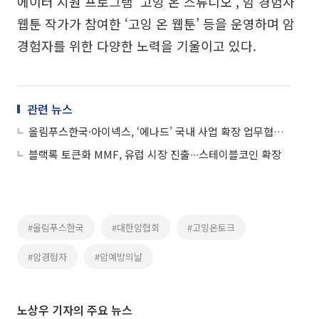
에이터 지원 프로그램 ‘고잉 온 스튜디오’, 암 경험자
웹툰 작가가 참여한 ‘고잉 온 웹툰’ 등을 운영하며 암
경험자를 위한 다양한 노력을 기울이고 있다.
관련 뉴스
올림푸스한국·아이넥스, ‘에나드’ 국내 사업 확장 업무협약 체결
블랙록 토큰화 MMF, 유럽 시장 진출∙∙∙스테이블코인 확장
#올림푸스한국
#대한암협회
#고잉온토크
#암경험자
#암예방의날
노상우 기자의 주요 뉴스