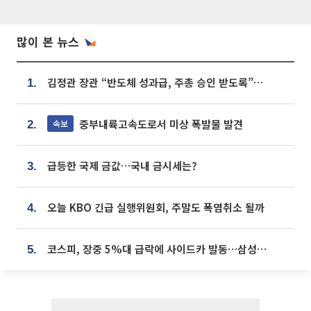
많이 본 뉴스
김정관 장관 “반도체 성과급, 주총 승인 받도록”…상법·자본시장법 개정 시사
1.
중부내륙고속도로서 미상 폭발물 발견
속보
2.
급등한 국제 금값…국내 금시세는?
3.
오늘 KBO 긴급 실행위원회, 주말도 폭염취소 될까
4.
코스피, 장중 5%대 급락에 사이드카 발동…삼성·SK 동반 폭락
5.