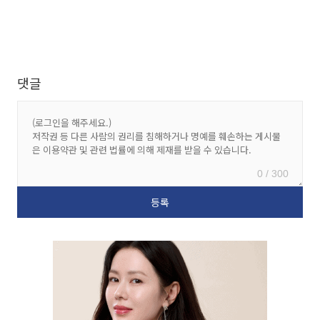
댓글
0 / 300