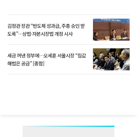
김정관 장관 “반도체 성과급, 주총 승인 받
도록”…상법·자본시장법 개정 시사
세금 꺼낸 정부에…오세훈 서울시장 “집값
해법은 공급” [종합]